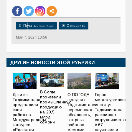

Печать страницы
✉
Отправить
Май 7, 2024 10:56
ДРУГИЕ НОВОСТИ ЭТОЙ РУБРИКИ
В Согде
Дети из
О ПОГОДЕ:
Горно-
произвели
Таджикистана
сегодня в
металлургический
промышленную
представили
Таджикистане
институт
продукцию
свои
переменная
Таджикистана
на 20,5
работы в
облачность,
расширяет
млрд
Международном
в горных
сотрудничество
сомони
конкурсе
районах
с 67
«Расскажи
местами
научными и