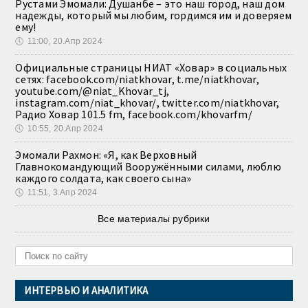
Рустами Эмомали: Душанбе – это наш город, наш дом
надежды, который мы любим, гордимся им и доверяем
ему!
🕔
11:00, 20.Апр 2024
Официальные страницы НИАТ «Ховар» в социальных
сетях: facebook.com/niatkhovar, t.me/niatkhovar,
youtube.com/@niat_Khovar_tj,
instagram.com/niat_khovar/, twitter.com/niatkhovar,
Радио Ховар 101.5 fm, facebook.com/khovarfm/
🕔
10:55, 20.Апр 2024
Эмомали Рахмон: «Я, как Верховный
Главнокомандующий Вооружёнными силами, люблю
каждого солдата, как своего сына»
🕔
11:51, 3.Апр 2024
Все материалы рубрики
ИНТЕРВЬЮ И АНАЛИТИКА