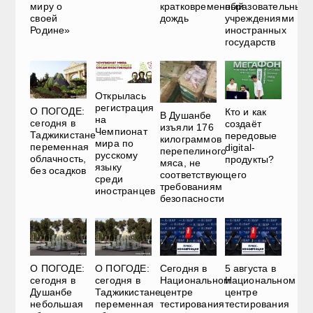
миру о
кратковременный
образовательным
своей
дождь
учреждениями
Родине»
иностранных
государств
Открылась
регистрация
О ПОГОДЕ:
Кто и как
В Душанбе
на
сегодня в
создаёт
изъяли 176
Чемпионат
Таджикистане
передовые
килограммов
мира по
переменная
digital-
перепелиного
русскому
облачность,
продукты?
мяса, не
языку
без осадков
соответствующего
среди
требованиям
иностранцев
безопасности
О ПОГОДЕ:
О ПОГОДЕ:
Сегодня в
5 августа в
сегодня в
сегодня в
Национальном
Национальном
Душанбе
Таджикистане
центре
центре
небольшая
переменная
тестирования
тестирования