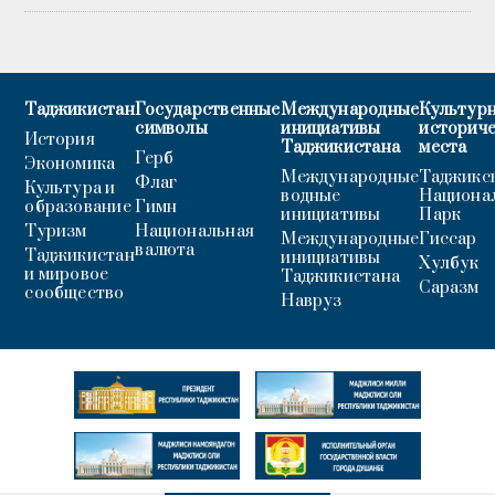
Таджикистан
Государственные
Международные
Культурн
символы
инициативы
историч
История
Таджикистана
места
Герб
Экономика
Международные
Таджикс
Флаг
Культура и
водные
Национа
образование
Гимн
инициативы
Парк
Туризм
Национальная
Международные
Гиссар
валюта
Таджикистан
инициативы
Хулбук
и мировое
Таджикистана
Саразм
сообщество
Навруз