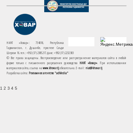
НИАТ «Ховар»: 734018, Республика
Таджикистан, г. Душанбе, проспект Саъди
Шерози 16. тел.: +992 (37) 2385217, факс: +992 (37) 2232383
© Все права защищены. Воспроизведение или распространение материалов сайта в любой
форме только с письменного разрешения руководства
НИАТ «Ховар»
. При использовании
материалов сайта, ссылка на
www.khovar.tj
обязательна. E-mail:
niat@khovar.tj
Разработка сайта:
Рекламное агентство "adMedia"
1 2 3 4 5