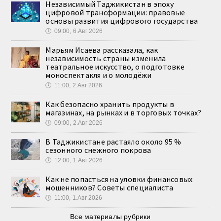
Независимый Таджикистан в эпоху
цифровой трансформации: правовые
основы развития цифрового государства
🕔
09:00, 6.Авг 2026
Марьям Исаева рассказала, как
независимость страны изменила
театральное искусство, о подготовке
моноспектакля и о молодёжи
🕔
11:00, 2.Авг 2026
Как безопасно хранить продукты в
магазинах, на рынках и в торговых точках?
🕔
09:00, 2.Авг 2026
В Таджикистане растаяло около 95 %
сезонного снежного покрова
🕔
12:00, 1.Авг 2026
Как не попасться на уловки финансовых
мошенников? Советы специалиста
🕔
11:00, 1.Авг 2026
Все материалы рубрики