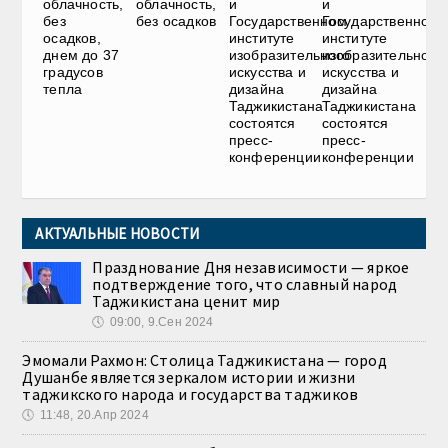
облачность,
облачность,
и
и
без
без осадков
Государственном
Государственном
осадков,
институте
институте
днем до 37
изобразительного
изобразительного
градусов
искусства и
искусства и
тепла
дизайна
дизайна
Таджикистана
Таджикистана
состоятся
состоятся
пресс-
пресс-
конференции
конференции
АКТУАЛЬНЫЕ НОВОСТИ
Празднование Дня независимости — яркое
подтверждение того, что славный народ
Таджикистана ценит мир
🕔
09:00, 9.Сен 2024
Эмомали Рахмон: Столица Таджикистана — город
Душанбе является зеркалом истории и жизни
таджикского народа и государства таджиков
🕔
11:48, 20.Апр 2024