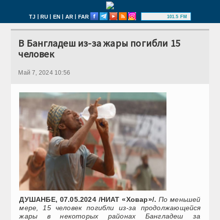
|
|
|
|
TJ
RU
EN
AR
FAR
101.5 FM
В Бангладеш из-за жары погибли 15
человек
Май 7, 2024 10:56
ДУШАНБЕ, 07.05.2024 /НИАТ «Ховар»/.
По меньшей
мере, 15 человек погибли из-за продолжающейся
жары в некоторых районах Бангладеш за