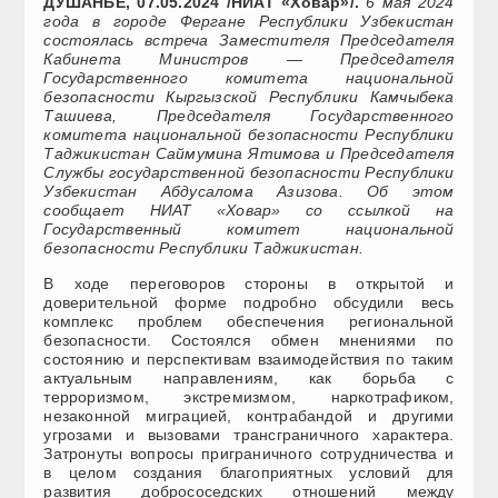
ДУШАНБЕ, 07.05.2024 /НИАТ «Ховар»/.
6 мая 2024
года в городе Фергане Республики Узбекистан
состоялась встреча Заместителя Председателя
Кабинета Министров — Председателя
Государственного комитета национальной
безопасности Кыргызской Республики Камчыбека
Ташиева, Председателя Государственного
комитета национальной безопасности Республики
Таджикистан Саймумина Ятимова и Председателя
Службы государственной безопасности Республики
Узбекистан Абдусалома Азизова. Об этом
сообщает НИАТ «Ховар» со ссылкой на
Государственный комитет национальной
безопасности Республики Таджикистан.
В ходе переговоров стороны в открытой и
доверительной форме подробно обсудили весь
комплекс проблем обеспечения региональной
безопасности. Состоялся обмен мнениями по
состоянию и перспективам взаимодействия по таким
актуальным направлениям, как борьба с
терроризмом, экстремизмом, наркотрафиком,
незаконной миграцией, контрабандой и другими
угрозами и вызовами трансграничного характера.
Затронуты вопросы приграничного сотрудничества и
в целом создания благоприятных условий для
развития добрососедских отношений между