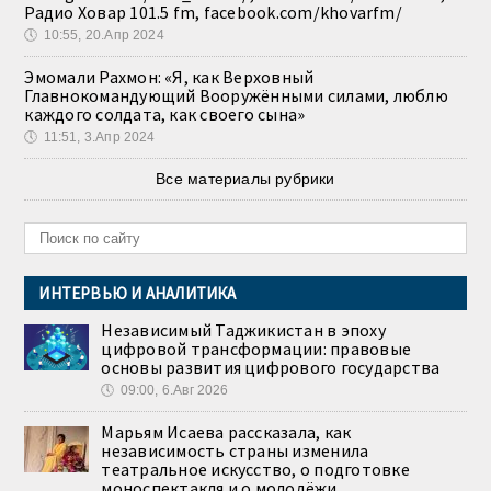
Радио Ховар 101.5 fm, facebook.com/khovarfm/
🕔
10:55, 20.Апр 2024
Эмомали Рахмон: «Я, как Верховный
Главнокомандующий Вооружёнными силами, люблю
каждого солдата, как своего сына»
🕔
11:51, 3.Апр 2024
Все материалы рубрики
ИНТЕРВЬЮ И АНАЛИТИКА
Независимый Таджикистан в эпоху
цифровой трансформации: правовые
основы развития цифрового государства
🕔
09:00, 6.Авг 2026
Марьям Исаева рассказала, как
независимость страны изменила
театральное искусство, о подготовке
моноспектакля и о молодёжи