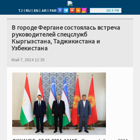
|
|
|
|
TJ
RU
EN
AR
FAR
101.5 FM
В городе Фергане состоялась встреча
руководителей спецслужб
Кыргызстана, Таджикистана и
Узбекистана
Май 7, 2024 12:35