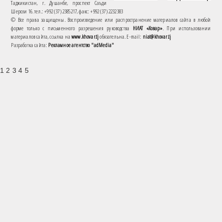
Таджикистан, г. Душанбе, проспект Саъди
Шерози 16. тел.: +992 (37) 2385217, факс: +992 (37) 2232383
© Все права защищены. Воспроизведение или распространение материалов сайта в любой
форме только с письменного разрешения руководства
НИАТ «Ховар»
. При использовании
материалов сайта, ссылка на
www.khovar.tj
обязательна. E-mail:
niat@khovar.tj
Разработка сайта:
Рекламное агентство "adMedia"
1 2 3 4 5