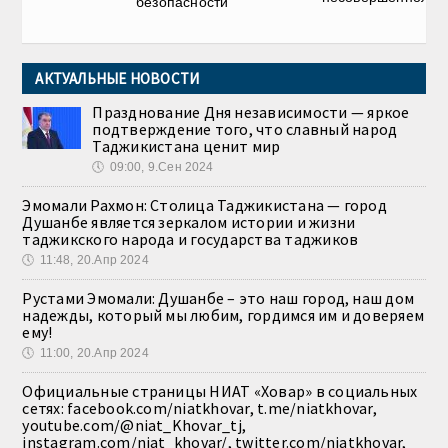
безопасности
АКТУАЛЬНЫЕ НОВОСТИ
Празднование Дня независимости — яркое
подтверждение того, что славный народ
Таджикистана ценит мир
🕔
09:00, 9.Сен 2024
Эмомали Рахмон: Столица Таджикистана — город
Душанбе является зеркалом истории и жизни
таджикского народа и государства таджиков
🕔
11:48, 20.Апр 2024
Рустами Эмомали: Душанбе – это наш город, наш дом
надежды, который мы любим, гордимся им и доверяем
ему!
🕔
11:00, 20.Апр 2024
Официальные страницы НИАТ «Ховар» в социальных
сетях: facebook.com/niatkhovar, t.me/niatkhovar,
youtube.com/@niat_Khovar_tj,
instagram.com/niat_khovar/, twitter.com/niatkhovar,