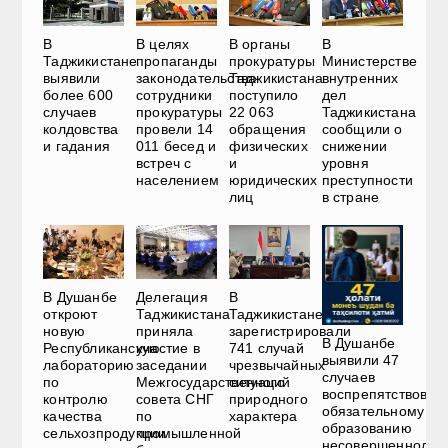
В
В
В целях
В органы
Министерстве
Таджикистане
пропаганды
прокуратуры
внутренних
выявили
законодательства
Таджикистана
дел
более 600
сотрудники
поступило
Таджикистана
случаев
прокуратуры
22 063
сообщили о
колдовства
провели 14
обращения
снижении
и гадания
011 бесед и
физических
уровня
встреч с
и
преступности
населением
юридических
в стране
лиц
В Душанбе
Делегация
В
откроют
Таджикистана
Таджикистане
новую
приняла
зарегистрировали
В Душанбе
Республиканскую
участие в
741 случай
выявили 47
лабораторию
заседании
чрезвычайных
случаев
по
Межгосударственного
ситуаций
воспрепятствован
контролю
совета СНГ
природного
обязательному
качества
по
характера
образованию
сельхозпродукции
промышленной
несовершеннолет