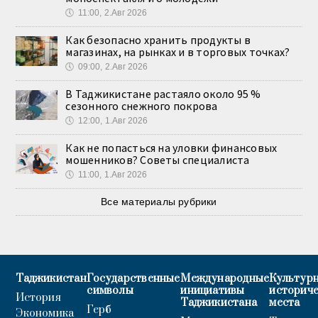
🕔
11:00, 2.Авг 2026
Как безопасно хранить продукты в
магазинах, на рынках и в торговых точках?
🕔
09:00, 2.Авг 2026
В Таджикистане растаяло около 95 %
сезонного снежного покрова
🕔
12:00, 1.Авг 2026
Как не попасться на уловки финансовых
мошенников? Советы специалиста
🕔
11:00, 1.Авг 2026
Все материалы рубрики
Таджикистан
Государственные
Международные
Культурн
символы
инициативы
историч
История
Таджикистана
места
Герб
Экономика