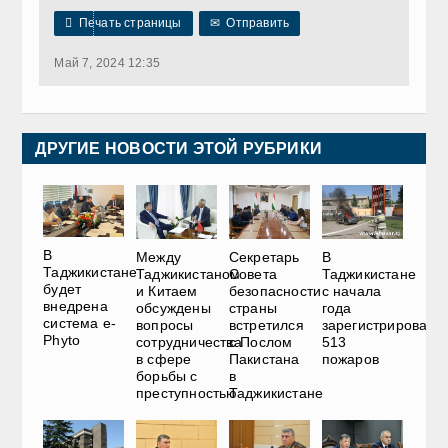

Печать страницы
✉
Отправить
Май 7, 2024 12:35
ДРУГИЕ НОВОСТИ ЭТОЙ РУБРИКИ
В
Между
Секретарь
В
Таджикистане
Таджикистаном
Совета
Таджикистане
будет
и Китаем
безопасности
с начала
внедрена
обсуждены
страны
года
система e-
вопросы
встретился
зарегистрировано
Phyto
сотрудничества
с Послом
513
в сфере
Пакистана
пожаров
борьбы с
в
преступностью
Таджикистане