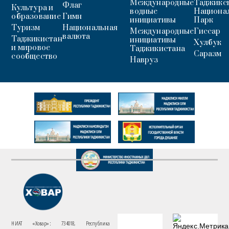
Международные
Таджикс
Флаг
Культура и
водные
Национа
образование
Гимн
инициативы
Парк
Туризм
Национальная
Международные
Гиссар
валюта
Таджикистан
инициативы
Хулбук
и мировое
Таджикистана
Саразм
сообщество
Навруз
НИАТ «Ховар»: 734018, Республика