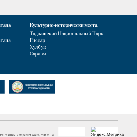
стана
Культурно-исторически места
Таджикский Национальный Парк
стана
Гиссар
Хулбук
Саразм
пользовании материалов сайта, ссылка на