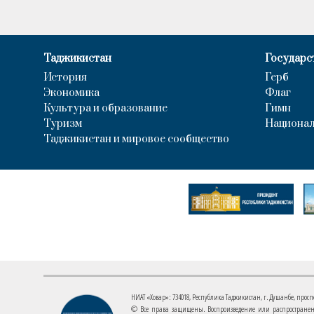
Таджикистан
Государс
История
Герб
Экономика
Флаг
Культура и образование
Гимн
Туризм
Национал
Таджикистан и мировое сообщество
НИАТ «Ховар»: 734018, Республика Таджикистан, г. Душанбе, проспект
© Все права защищены. Воспроизведение или распространени