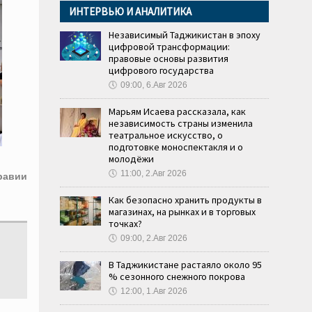
ИНТЕРВЬЮ И АНАЛИТИКА
Независимый Таджикистан в эпоху
цифровой трансформации:
правовые основы развития
цифрового государства
🕔
09:00, 6.Авг 2026
Марьям Исаева рассказала, как
независимость страны изменила
театральное искусство, о
подготовке моноспектакля и о
молодёжи
🕔
11:00, 2.Авг 2026
равии
Как безопасно хранить продукты в
магазинах, на рынках и в торговых
точках?
🕔
09:00, 2.Авг 2026
В Таджикистане растаяло около 95
% сезонного снежного покрова
🕔
12:00, 1.Авг 2026