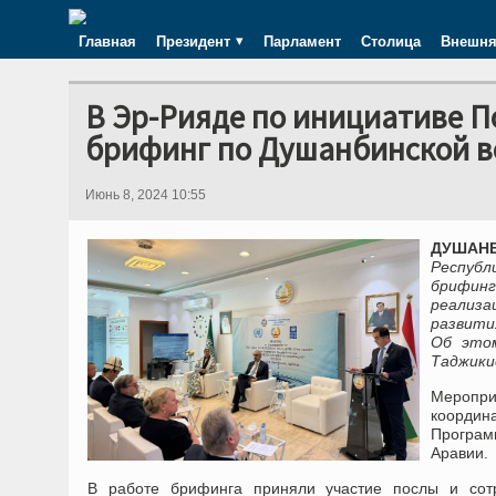
Главная
Президент
Парламент
Столица
Внешня
В Эр-Рияде по инициативе П
брифинг по Душанбинской 
Июнь 8, 2024 10:55
ДУШАНБ
Респуб
брифинг
реализа
развити
Об этом
Таджики
Меропр
координ
Програм
Аравии.
В работе брифинга приняли участие послы и сотр