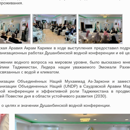
проживания.
ская Аравия Акрам Карими в ходе выступления предоставил под
низационных работах Душанбинской водной конференции и её це
ижении водного вопроса на мировом уровне, было высказано мн
ублики Таджикистан, Лидера нации уважаемого Эмомали Рахм
 связанных с водой и климатом.
низации Объединённых Наций Мухаммад Аз-Заркони и замест
ганизации Объединенных Наций (UNDP) в Саудовской Аравии Ма
ной конференции и эффективной роли Таджикистана в продви
ей Повестки дня в области устойчивого развития (2030).
 о целях и значении Душанбинской водной конференции.