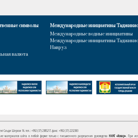
твенные символы
Международные инициативы Таджики
Международные водные инициативы
Международные инициативы Таджики
Навруз
ьная валюта
 Саъди Шерози 16. тел.: +992 (37) 2385217, факс: +992 (37) 2232383
е материалов сайта в любой форме только с письменного разрешения руководства
НИАТ «Ховар»
. При ис