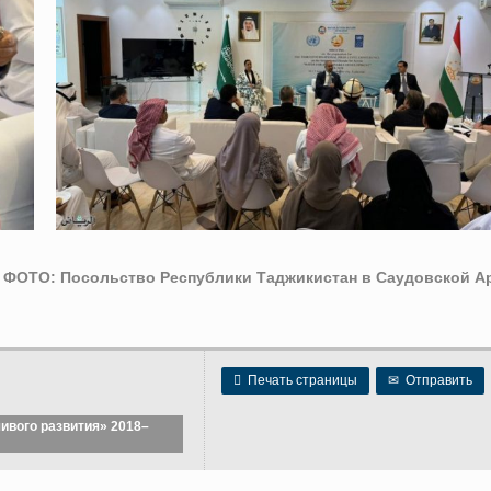
ФОТО: Посольство Республики Таджикистан в Саудовской А

Печать страницы
✉
Отправить
ивого развития» 2018–