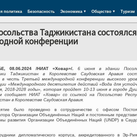
я политика
Безопасность
Экономика
Общество
Туризм
осольства Таджикистана состоялся
водной конференции
Е, 08.06.2024 /НИАТ «Ховар»/.
6
июня в здании Посол
лики Таджикистан в Королевстве Саудовская Аравия сост
 в честь Третьей международной конференции высокого уров
ции «Международного десятилетия действий «Вода для устойч
я, 2018-2028 годы», которая пройдет 10-13 июня в городе Ду
 сообщает НИАТ «Ховар» со ссылкой на Посольство Респу
стан в Королевстве Саудовская Аравия.
иятие было проведено в сотрудничестве с офисом Постоя
атора Организации Объединённых Наций и постоянным представ
мы развития Организации Объединённых Наций (UNDP) в Саудо
удники дипломатического корпуса, аккредитованного в Эр-Рия