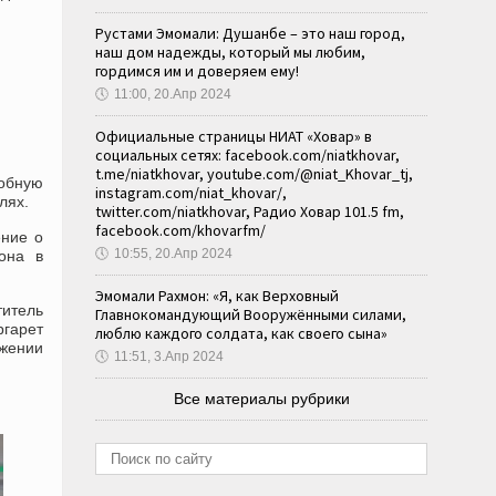
Рустами Эмомали: Душанбе – это наш город,
наш дом надежды, который мы любим,
гордимся им и доверяем ему!
🕔
11:00, 20.Апр 2024
Официальные страницы НИАТ «Ховар» в
социальных сетях: facebook.com/niatkhovar,
t.me/niatkhovar, youtube.com/@niat_Khovar_tj,
робную
instagram.com/niat_khovar/,
лях.
twitter.com/niatkhovar, Радио Ховар 101.5 fm,
facebook.com/khovarfm/
ение о
🕔
10:55, 20.Апр 2024
она в
Эмомали Рахмон: «Я, как Верховный
итель
Главнокомандующий Вооружёнными силами,
ргарет
люблю каждого солдата, как своего сына»
жении
🕔
11:51, 3.Апр 2024
Все материалы рубрики