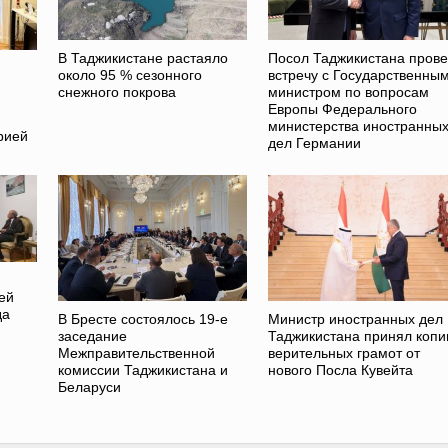
В Таджикистане растаяло
Посол Таджикистана пров
около 95 % сезонного
встречу с Государственны
снежного покрова
министром по вопросам
Европы Федерального
министерства иностранны
рией
дел Германии
ей
да
В Бресте состоялось 19-е
Министр иностранных дел
заседание
Таджикистана принял копи
Межправительственной
верительных грамот от
комиссии Таджикистана и
нового Посла Кувейта
Беларуси