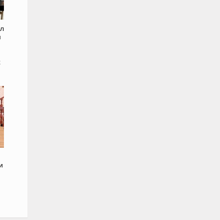
ел
м
х
и