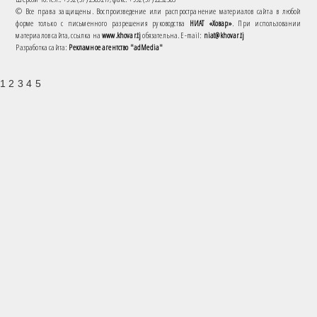
© Все права защищены. Воспроизведение или распространение материалов сайта в любой
форме только с письменного разрешения руководства
НИАТ «Ховар»
. При использовании
материалов сайта, ссылка на
www.khovar.tj
обязательна. E-mail:
niat@khovar.tj
Разработка сайта:
Рекламное агентство "adMedia"
1 2 3 4 5