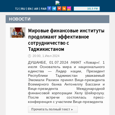
|
|
|
|
TJ
RU
EN
AR
FAR
101.5 FM
НОВОСТИ
Мировые финансовые институты
продолжают эффективное
сотрудничество с
Таджикистаном
🕔
20:00, 1.Июл 2024
ДУШАНБЕ, 01.07.2024 /НИАТ «Ховар»/. 1
июля Основатель мира и национального
единства — Лидер нации, Президент
Республики Таджикистан уважаемый
Эмомали Рахмон принял Вице-президента
Всемирного банка Антонеллу Бассани и
Вице-президента Международной
финансовой корпорации Хелу Шейхроуху.
После встречи состоялась пресс-
конференция с участием Вице-президента
Прочитать полный текст
▸