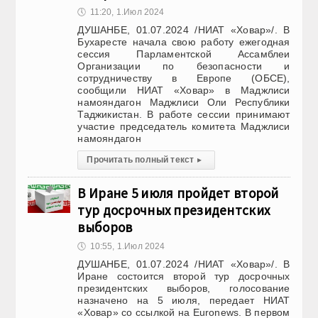
🕔
11:20, 1.Июл 2024
ДУШАНБЕ, 01.07.2024 /НИАТ «Ховар»/. В
Бухаресте начала свою работу ежегодная
сессия Парламентской Ассамблеи
Организации по безопасности и
сотрудничеству в Европе (ОБСЕ),
сообщили НИАТ «Ховар» в Маджлиси
намояндагон Маджлиси Оли Республики
Таджикистан. В работе сессии принимают
участие председатель комитета Маджлиси
намояндагон
Прочитать полный текст
▸
В Иране 5 июля пройдет второй
тур досрочных президентских
выборов
🕔
10:55, 1.Июл 2024
ДУШАНБЕ, 01.07.2024 /НИАТ «Ховар»/. В
Иране состоится второй тур досрочных
президентских выборов, голосование
назначено на 5 июля, передает НИАТ
«Ховар» со ссылкой на Euronews. В первом