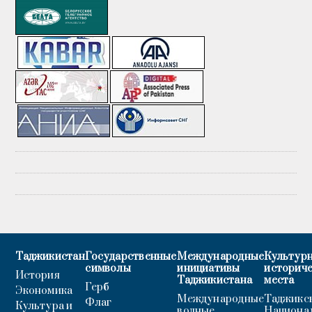
Таджикистан
Государственные
Международные
Культурн
символы
инициативы
историч
История
Таджикистана
места
Герб
Экономика
Международные
Таджикс
Флаг
Культура и
водные
Национа