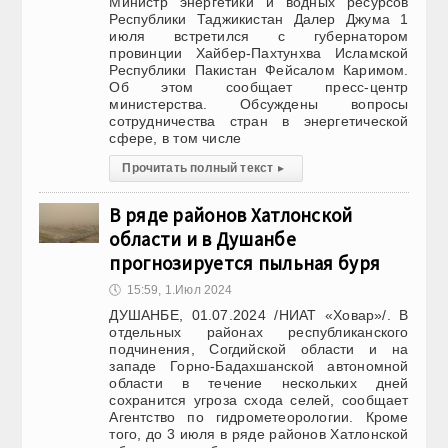
Министр энергетики и водных ресурсов
Республики Таджикистан Далер Джума 1
июля встретился с губернатором
провинции Хайбер-Пахтунхва Исламской
Республики Пакистан Фейсалом Каримом.
Об этом сообщает пресс-центр
министерства. Обсуждены вопросы
сотрудничества стран в энергетической
сфере, в том числе
Прочитать полный текст
▸
В ряде районов Хатлонской
области и в Душанбе
прогнозируется пыльная буря
🕔
15:59, 1.Июл 2024
ДУШАНБЕ, 01.07.2024 /НИАТ «Ховар»/. В
отдельных районах республиканского
подчинения, Согдийской области и на
западе Горно-Бадахшанской автономной
области в течение нескольких дней
сохранится угроза схода селей, сообщает
Агентство по гидрометеорологии. Кроме
того, до 3 июля в ряде районов Хатлонской