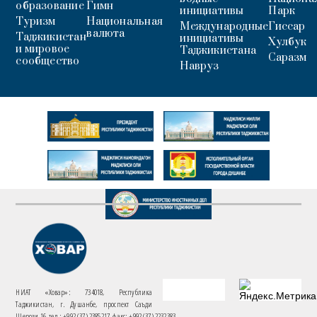
образование
Гимн
инициативы
Парк
Туризм
Национальная
Международные
Гиссар
валюта
Таджикистан
инициативы
Хулбук
и мировое
Таджикистана
Саразм
сообщество
Навруз
НИАТ «Ховар»: 734018, Республика
Таджикистан, г. Душанбе, проспект Саъди
Шерози 16. тел.: +992 (37) 2385217, факс: +992 (37) 2232383