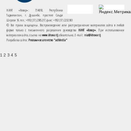
НИАТ «Ховар»: 734018, Республика
Таджикистан, г. Душанбе, проспект Саъди
Шерози 16. тел.: +992 (37) 2385217, факс: +992 (37) 2232383
© Все права защищены. Воспроизведение или распространение материалов сайта в любой
форме только с письменного разрешения руководства
НИАТ «Ховар»
. При использовании
материалов сайта, ссылка на
www.khovar.tj
обязательна. E-mail:
niat@khovar.tj
Разработка сайта:
Рекламное агентство "adMedia"
1 2 3 4 5