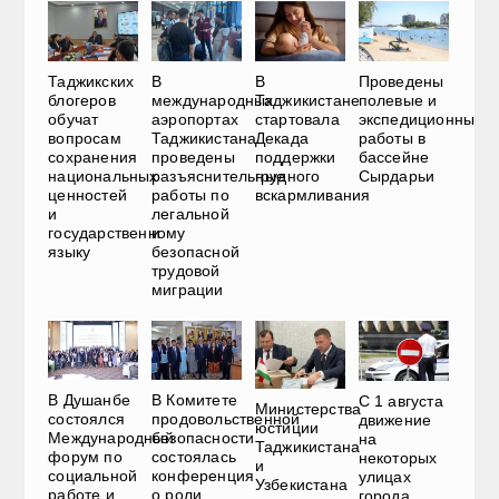
Таджикских
В
В
Проведены
блогеров
международных
Таджикистане
полевые и
обучат
аэропортах
стартовала
экспедиционные
вопросам
Таджикистана
Декада
работы в
сохранения
проведены
поддержки
бассейне
национальных
разъяснительные
грудного
Сырдарьи
ценностей
работы по
вскармливания
и
легальной
государственному
и
языку
безопасной
трудовой
миграции
В Душанбе
В Комитете
С 1 августа
Министерства
состоялся
продовольственной
движение
юстиции
Международный
безопасности
на
Таджикистана
форум по
состоялась
некоторых
и
социальной
конференция
улицах
Узбекистана
работе и
о роли
города