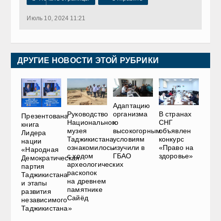
Июль 10, 2024 11:21
ДРУГИЕ НОВОСТИ ЭТОЙ РУБРИКИ
Адаптацию
Руководство
В странах
организма
Презентована
Национального
СНГ
к
книга
музея
объявлен
высокогорным
Лидера
Таджикистана
конкурс
условиям
нации
ознакомилось
«Право на
изучили в
«Народная
с ходом
здоровье»
ГБАО
Демократическая
археологических
партия
раскопок
Таджикистана
на древнем
и этапы
памятнике
развития
Сайёд
независимого
Таджикистана»