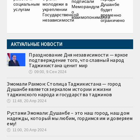
подписали
социальным
молодежи в
Душанбе
Меморандум
услугам
укреплении
будет
о
Государственной
временно
взаимопонимании
независимости
ограничено
АКТУАЛЬНЫЕ НОВОСТИ
Празднование Дня независимости — яркое
подтверждение того, что славный народ
Таджикистана ценит мир
🕔
09:00, 9.Сен 2024
Эмомали Рахмон: Столица Таджикистана — город
Душанбе является зеркалом истории и жизни
таджикского народа и государства таджиков
🕔
11:48, 20.Апр 2024
Рустами Эмомали: Душанбе – это наш город, наш дом
надежды, который мы любим, гордимся им и доверяем
ему!
🕔
11:00, 20.Апр 2024