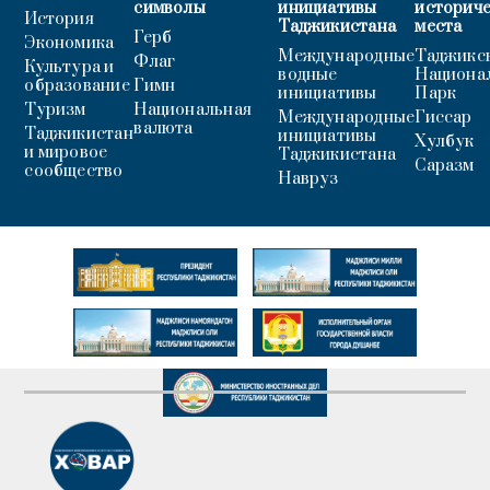
символы
инициативы
историч
История
Таджикистана
места
Герб
Экономика
Международные
Таджикс
Флаг
Культура и
водные
Национа
образование
Гимн
инициативы
Парк
Туризм
Национальная
Международные
Гиссар
валюта
Таджикистан
инициативы
Хулбук
и мировое
Таджикистана
Саразм
сообщество
Навруз