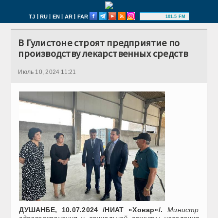
|
|
|
|
TJ
RU
EN
AR
FAR
101.5 FM
В Гулистоне строят предприятие по
производству лекарственных средств
Июль 10, 2024 11:21
ДУШАНБЕ, 10.07.2024 /НИАТ «Ховар»/.
Министр