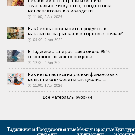
независимость страны изменила
театральное искусство, о подготовке
моноспектакля и о молодёжи
🕔
11:00, 2.Авг 2026
Как безопасно хранить продукты в
магазинах, на рынках и в торговых точках?
🕔
09:00, 2.Авг 2026
В Таджикистане растаяло около 95 %
сезонного снежного покрова
🕔
12:00, 1.Авг 2026
Как не попасться на уловки финансовых
мошенников? Советы специалиста
🕔
11:00, 1.Авг 2026
Все материалы рубрики
Таджикистан
Государственные
Международные
Культурн
символы
инициативы
историч