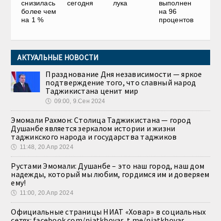
снизилась
сегодня
лука
выполнен
более чем
на 96
на 1 %
процентов
АКТУАЛЬНЫЕ НОВОСТИ
Празднование Дня независимости — яркое
подтверждение того, что славный народ
Таджикистана ценит мир
🕔
09:00, 9.Сен 2024
Эмомали Рахмон: Столица Таджикистана — город
Душанбе является зеркалом истории и жизни
таджикского народа и государства таджиков
🕔
11:48, 20.Апр 2024
Рустами Эмомали: Душанбе – это наш город, наш дом
надежды, который мы любим, гордимся им и доверяем
ему!
🕔
11:00, 20.Апр 2024
Официальные страницы НИАТ «Ховар» в социальных
сетях: facebook.com/niatkhovar, t.me/niatkhovar,