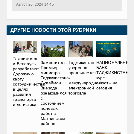
Август 20, 2024 14:45
ДРУГИЕ НОВОСТИ ЭТОЙ РУБРИКИ
Таджикистан
Таджикистан
НАЦИОНАЛЬНЫЙ
Заместитель
и Беларусь
уверенно
БАНК
Премьер-
разработают
продвигается
ТАДЖИКИСТАНА:
министра
Дорожную
к
курс
Таджикистана
карту
международной
валюты на
Сулаймон
сотрудничества
электронной
сегодня
Зиёзода
в целях
торговле
ознакомился
развития
с
транспорта
состоянием
и логистики
полевых
работ в
Матчинском
районе