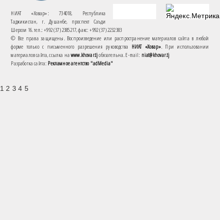
НИАТ «Ховар»: 734018, Республика
Таджикистан, г. Душанбе, проспект Саъди
Шерози 16. тел.: +992 (37) 2385217, факс: +992 (37) 2232383
© Все права защищены. Воспроизведение или распространение материалов сайта в любой
форме только с письменного разрешения руководства
НИАТ «Ховар»
. При использовании
материалов сайта, ссылка на
www.khovar.tj
обязательна. E-mail:
niat@khovar.tj
Разработка сайта:
Рекламное агентство "adMedia"
1 2 3 4 5