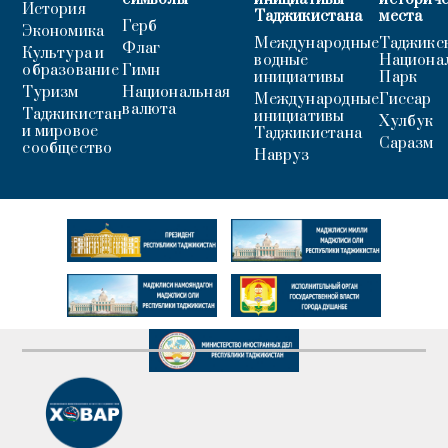
История
Таджикистана
места
Герб
Экономика
Международные
Таджикс
Флаг
Культура и
водные
Национа
образование
Гимн
инициативы
Парк
Туризм
Национальная
Международные
Гиссар
валюта
Таджикистан
инициативы
Хулбук
и мировое
Таджикистана
Саразм
сообщество
Навруз