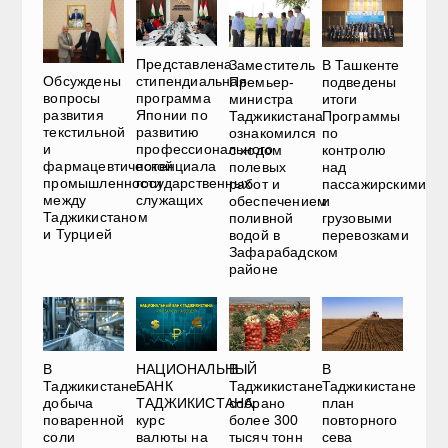
Представлена
Заместитель
В Ташкенте
Обсуждены
стипендиальная
Премьер-
подведены
вопросы
программа
министра
итоги
развития
Японии по
Таджикистана
Программы
текстильной
развитию
ознакомился
по
и
профессионального
с ходом
контролю
фармацевтической
потенциала
полевых
над
промышленности
государственных
работ и
пассажирскими
между
служащих
обеспечением
и
Таджикистаном
поливной
грузовыми
и Турцией
водой в
перевозками
Зафарабадском
районе
В
НАЦИОНАЛЬНЫЙ
В
В
Таджикистане
БАНК
Таджикистане
Таджикистане
добыча
ТАДЖИКИСТАНА:
собрано
план
поваренной
курс
более 300
повторного
соли
валюты на
тысяч тонн
сева