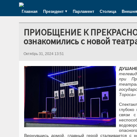
Главная
Президент
Парламент
Столица
Внешня
ПРИОБЩЕНИЕ К ПРЕКРАСНОМ
ознакомились с новой театр
Октябрь 31, 2024 13:51
ДУШАНБ
телевид
при Пр
театра
государ
Тороса»
Спектак
глубоко
связи с
неспосо
водоворо
опасного
Вернувшись домой, главный герой сталкивается с н