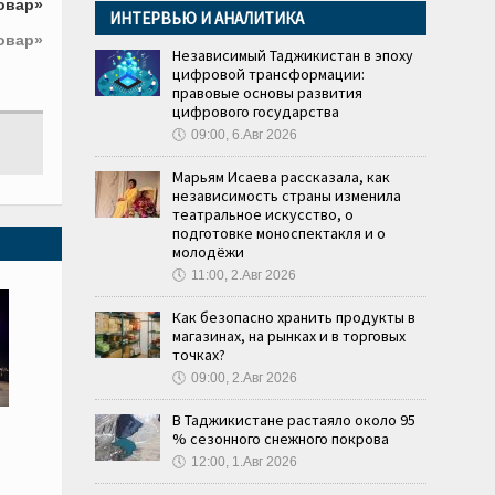
овар»
ИНТЕРВЬЮ И АНАЛИТИКА
овар»
Независимый Таджикистан в эпоху
цифровой трансформации:
правовые основы развития
цифрового государства
🕔
09:00, 6.Авг 2026
Марьям Исаева рассказала, как
независимость страны изменила
театральное искусство, о
подготовке моноспектакля и о
молодёжи
🕔
11:00, 2.Авг 2026
Как безопасно хранить продукты в
магазинах, на рынках и в торговых
точках?
🕔
09:00, 2.Авг 2026
В Таджикистане растаяло около 95
% сезонного снежного покрова
🕔
12:00, 1.Авг 2026