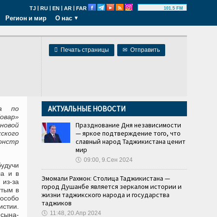
|
|
|
|
TJ
RU
EN
AR
FAR
101.5 FM
Регион и мир
О нас

Печать страницы
✉
Отправить
АКТУАЛЬНЫЕ НОВОСТИ
та по
овар»
Празднование Дня независимости
новой
— яркое подтверждение того, что
ского
славный народ Таджикистана ценит
онстр
мир
🕔
09:00, 9.Сен 2024
будучи
ла и в
Эмомали Рахмон: Столица Таджикистана —
из-за
город Душанбе является зеркалом истории и
утым в
жизни таджикского народа и государства
 особо
таджиков
истии.
🕔
11:48, 20.Апр 2024
 сына-