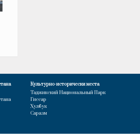
стана
Культурно-исторически места
Таджикский Национальный Парк
стана
Гиссар
Хулбук
Саразм