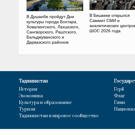
В Бишкеке открылся
В Душанбе пройдут Дни
Саммит СМИ и
культуры города Бохтара,
аналитических центро
Ховалингского, Лахшского,
ШОС 2026 года
Сангворского, Раштского,
Бальджуванского и
Дарвазского районов
Таджикистан
Государс
История
Герб
Экономика
Флаг
Культура и образование
Гимн
Туризм
Национал
Таджикистан и мировое сообщество