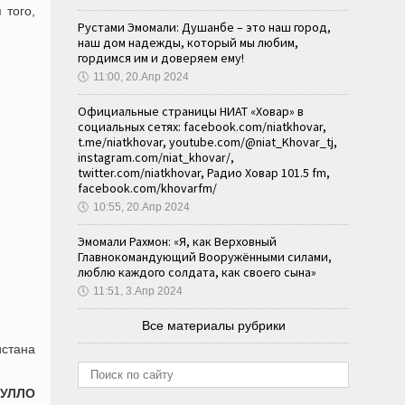
 того,
Рустами Эмомали: Душанбе – это наш город,
наш дом надежды, который мы любим,
гордимся им и доверяем ему!
🕔
11:00, 20.Апр 2024
Официальные страницы НИАТ «Ховар» в
социальных сетях: facebook.com/niatkhovar,
t.me/niatkhovar, youtube.com/@niat_Khovar_tj,
instagram.com/niat_khovar/,
twitter.com/niatkhovar, Радио Ховар 101.5 fm,
facebook.com/khovarfm/
🕔
10:55, 20.Апр 2024
Эмомали Рахмон: «Я, как Верховный
Главнокомандующий Вооружёнными силами,
люблю каждого солдата, как своего сына»
🕔
11:51, 3.Апр 2024
Все материалы рубрики
истана
ТУЛЛО