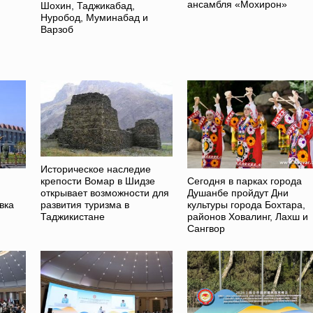
ансамбля «Мохирон»
Шохин, Таджикабад,
Нуробод, Муминабад и
Варзоб
Историческое наследие
Сегодня в парках города
крепости Вомар в Шидзе
Душанбе пройдут Дни
открывает возможности для
вка
культуры города Бохтара,
развития туризма в
районов Ховалинг, Лахш и
Таджикистане
Сангвор