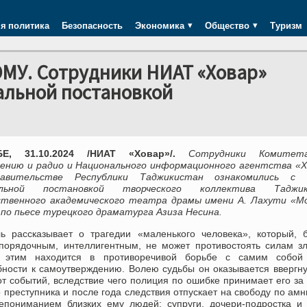
я политика
Безопасность
Экономика
Общество
Туризм
У. Сотрудники НИАТ «Ховар»
альной постановкой
Е, 31.10.2024 /НИАТ «Ховар»/.
Сотрудники Комите
ению и радио и Национального информационного агентства «Х
авительстве Республики Таджикистан ознакомились с 
льной постановкой творческого коллектива Таджик
ственного академического театра драмы имени А. Лахути «М
 по пьесе турецкого драматурга Азиза Несина.
ль рассказывает о трагедии «маленького человека», который, 
 порядочным, интеллигентным, не может противостоять силам з
 этим находится в противоречивой борьбе с самим собой 
бности к самоутверждению. Волею судьбы он оказывается ввергн
т событий, вследствие чего полиция по ошибке принимает его за
 преступника и после года следствия отпускает на свободу по амн
епониманием близких ему людей: супруги, дочери-подростка и