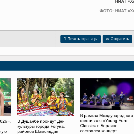
НИАТ «Х
ФОТО: НИАТ «Х

Печать страницы
✉
Отправить
В рамках Международного
фестиваля «Young Euro
026».
В Душанбе пройдут Дни
Classic» в Берлине
культуры города Рогуна,
состоялся концерт
ную
районов Шамсиддин