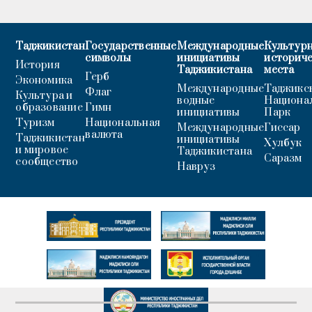
Таджикистан
Государственные
Международные
Культурн
символы
инициативы
историч
История
Таджикистана
места
Герб
Экономика
Международные
Таджикс
Флаг
Культура и
водные
Национа
образование
Гимн
инициативы
Парк
Туризм
Национальная
Международные
Гиссар
валюта
Таджикистан
инициативы
Хулбук
и мировое
Таджикистана
Саразм
сообщество
Навруз