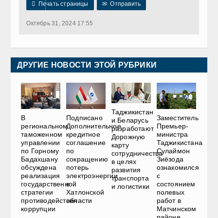

Печать страницы
✉
Отправить
Октябрь 31, 2024 17:55
ДРУГИЕ НОВОСТИ ЭТОЙ РУБРИКИ
Таджикистан
В
Подписано
Заместитель
и Беларусь
региональном
Дополнительное
Премьер-
разработают
таможенном
кредитное
министра
Дорожную
управлении
соглашение
Таджикистана
карту
по Горному
по
Сулаймон
сотрудничества
Бадахшану
сокращению
Зиёзода
в целях
обсуждена
потерь
ознакомился
развития
реализация
электроэнергии
с
транспорта
государственной
в
состоянием
и логистики
стратегии
Хатлонской
полевых
противодействия
области
работ в
коррупции
Матчинском
районе