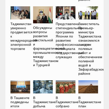
Представлена
Таджикистан
Заместитель
Обсуждены
стипендиальная
уверенно
Премьер-
вопросы
программа
продвигается
министра
развития
Японии по
к
Таджикистана
текстильной
развитию
международной
ознакомился
и
профессионального
электронной
с ходом
фармацевтической
потенциала
торговле
полевых
промышленности
государственных
работ и
между
служащих
обеспечением
Таджикистаном
поливной
и Турцией
водой в
Зафарабадском
районе
В Ташкенте
В
В
В
подведены
Таджикистане
Таджикистане
Таджикистане
итоги
добыча
собрано
план