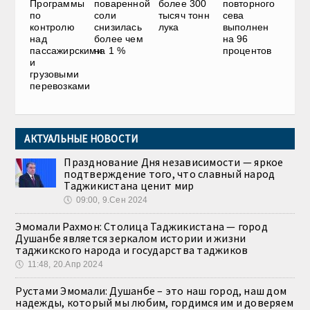
Программы
поваренной
более 300
повторного
по
соли
тысяч тонн
сева
контролю
снизилась
лука
выполнен
над
более чем
на 96
пассажирскими
на 1 %
процентов
и
грузовыми
перевозками
АКТУАЛЬНЫЕ НОВОСТИ
Празднование Дня независимости — яркое
подтверждение того, что славный народ
Таджикистана ценит мир
🕔
09:00, 9.Сен 2024
Эмомали Рахмон: Столица Таджикистана — город
Душанбе является зеркалом истории и жизни
таджикского народа и государства таджиков
🕔
11:48, 20.Апр 2024
Рустами Эмомали: Душанбе – это наш город, наш дом
надежды, который мы любим, гордимся им и доверяем