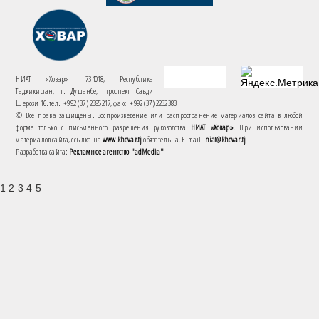
НИАТ «Ховар»: 734018, Республика
Таджикистан, г. Душанбе, проспект Саъди
Шерози 16. тел.: +992 (37) 2385217, факс: +992 (37) 2232383
© Все права защищены. Воспроизведение или распространение материалов сайта в любой
форме только с письменного разрешения руководства
НИАТ «Ховар»
. При использовании
материалов сайта, ссылка на
www.khovar.tj
обязательна. E-mail:
niat@khovar.tj
Разработка сайта:
Рекламное агентство "adMedia"
1 2 3 4 5