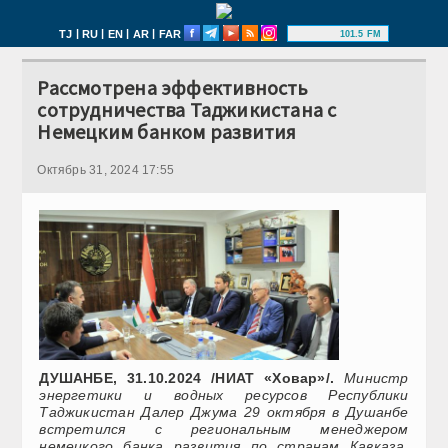
|
|
|
|
TJ
RU
EN
AR
FAR
101.5 FM
Рассмотрена эффективность
сотрудничества Таджикистана с
Немецким банком развития
Октябрь 31, 2024 17:55
ДУШАНБЕ, 31.10.2024 /НИАТ «Ховар»/.
Министр
энергетики и водных ресурсов Республики
Таджикистан Далер Джума 29 октября в Душанбе
встретился с региональным менеджером
немецкого банка развития по странам Кавказа,