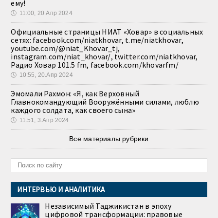
ему!
🕔
11:00, 20.Апр 2024
Официальные страницы НИАТ «Ховар» в социальных
сетях: facebook.com/niatkhovar, t.me/niatkhovar,
youtube.com/@niat_Khovar_tj,
instagram.com/niat_khovar/, twitter.com/niatkhovar,
Радио Ховар 101.5 fm, facebook.com/khovarfm/
🕔
10:55, 20.Апр 2024
Эмомали Рахмон: «Я, как Верховный
Главнокомандующий Вооружёнными силами, люблю
каждого солдата, как своего сына»
🕔
11:51, 3.Апр 2024
Все материалы рубрики
ИНТЕРВЬЮ И АНАЛИТИКА
Независимый Таджикистан в эпоху
цифровой трансформации: правовые