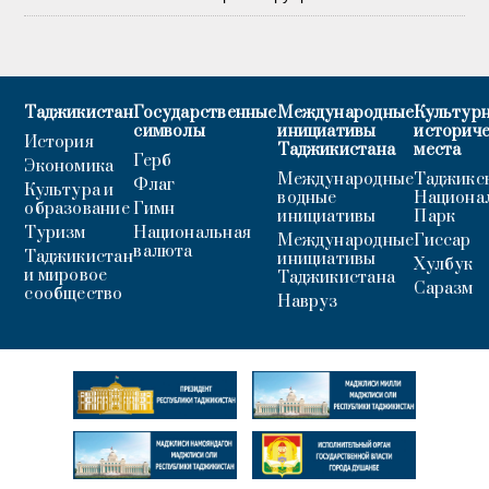
Таджикистан
Государственные
Международные
Культурн
символы
инициативы
историч
История
Таджикистана
места
Герб
Экономика
Международные
Таджикс
Флаг
Культура и
водные
Национа
образование
Гимн
инициативы
Парк
Туризм
Национальная
Международные
Гиссар
валюта
Таджикистан
инициативы
Хулбук
и мировое
Таджикистана
Саразм
сообщество
Навруз