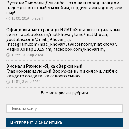
Рустами Эмомали: Душанбе – это наш город, наш дом
надежды, который мы любим, гордимся им и доверяем
ему!
🕔
11:00, 20.Апр 2024
Официальные страницы НИАТ «Ховар» в социальных
сетях: facebook.com/niatkhovar, t.me/niatkhovar,
youtube.com/@niat_Khovar_tj,
instagram.com/niat_khovar/, twitter.com/niatkhovar,
Радио Ховар 101.5 fm, facebook.com/khovarfm/
🕔
10:55, 20.Апр 2024
Эмомали Рахмон: «Я, как Верховный
Главнокомандующий Вооружёнными силами, люблю
каждого солдата, как своего сына»
🕔
11:51, 3.Апр 2024
Все материалы рубрики
ИНТЕРВЬЮ И АНАЛИТИКА