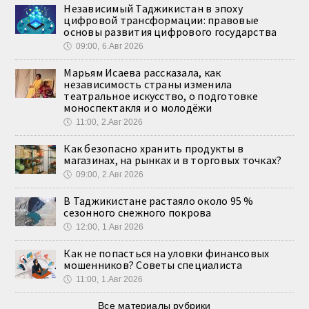
Независимый Таджикистан в эпоху
цифровой трансформации: правовые
основы развития цифрового государства
🕔
09:00, 6.Авг 2026
Марьям Исаева рассказала, как
независимость страны изменила
театральное искусство, о подготовке
моноспектакля и о молодёжи
🕔
11:00, 2.Авг 2026
Как безопасно хранить продукты в
магазинах, на рынках и в торговых точках?
🕔
09:00, 2.Авг 2026
В Таджикистане растаяло около 95 %
сезонного снежного покрова
🕔
12:00, 1.Авг 2026
Как не попасться на уловки финансовых
мошенников? Советы специалиста
🕔
11:00, 1.Авг 2026
Все материалы рубрики