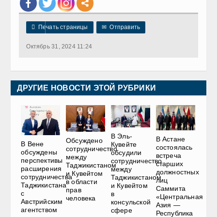

Печать страницы
✉
Отправить
Октябрь 31, 2024 11:24
ДРУГИЕ НОВОСТИ ЭТОЙ РУБРИКИ
В Эль-
В Астане
Обсуждено
В Вене
Кувейте
состоялась
сотрудничество
обсуждены
обсудили
встреча
между
перспективы
сотрудничество
старших
Таджикистаном
расширения
между
должностных
и Кувейтом
сотрудничества
Таджикистаном
лиц
в области
Таджикистана
и Кувейтом
Саммита
прав
с
в
«Центральная
человека
Австрийским
консульской
Азия —
агентством
сфере
Республика