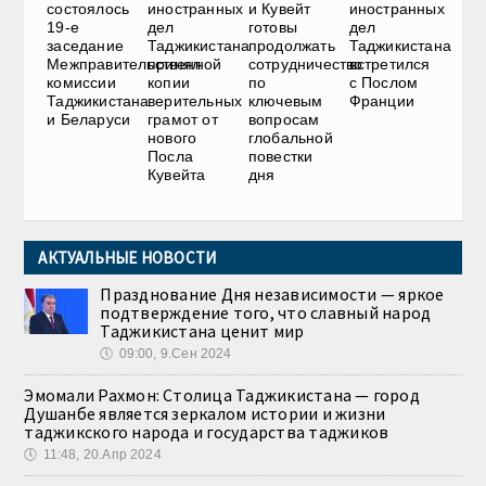
состоялось
иностранных
и Кувейт
иностранных
19-е
дел
готовы
дел
заседание
Таджикистана
продолжать
Таджикистана
Межправительственной
принял
сотрудничество
встретился
комиссии
копии
по
с Послом
Таджикистана
верительных
ключевым
Франции
и Беларуси
грамот от
вопросам
нового
глобальной
Посла
повестки
Кувейта
дня
АКТУАЛЬНЫЕ НОВОСТИ
Празднование Дня независимости — яркое
подтверждение того, что славный народ
Таджикистана ценит мир
🕔
09:00, 9.Сен 2024
Эмомали Рахмон: Столица Таджикистана — город
Душанбе является зеркалом истории и жизни
таджикского народа и государства таджиков
🕔
11:48, 20.Апр 2024