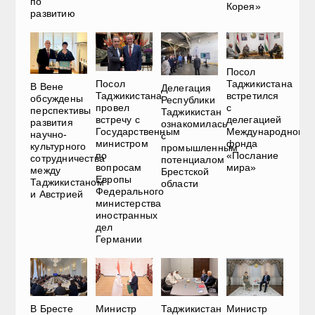
по
Корея»
развитию
Посол
Посол
Таджикистана
В Вене
Делегация
Таджикистана
встретился
обсуждены
Республики
провел
с
перспективы
Таджикистан
встречу с
делегацией
развития
ознакомилась
Государственным
Международного
научно-
с
министром
фонда
культурного
промышленным
по
«Послание
сотрудничества
потенциалом
вопросам
мира»
между
Брестской
Европы
Таджикистаном
области
Федерального
и Австрией
министерства
иностранных
дел
Германии
В Бресте
Министр
Таджикистан
Министр