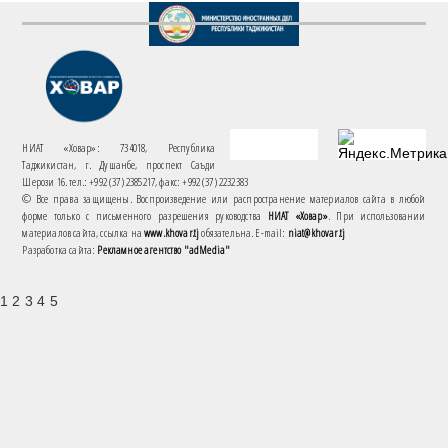
НИАТ «Ховар»: 734018, Республика
Таджикистан, г. Душанбе, проспект Саъди
Шерози 16. тел.: +992 (37) 2385217, факс: +992 (37) 2232383
© Все права защищены. Воспроизведение или распространение материалов сайта в любой
форме только с письменного разрешения руководства
НИАТ «Ховар»
. При использовании
материалов сайта, ссылка на
www.khovar.tj
обязательна. E-mail:
niat@khovar.tj
Разработка сайта:
Рекламное агентство "adMedia"
1 2 3 4 5