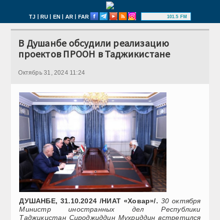
|
|
|
|
TJ
RU
EN
AR
FAR
101.5 FM
В Душанбе обсудили реализацию
проектов ПРООН в Таджикистане
Октябрь 31, 2024 11:24
ДУШАНБЕ, 31.10.2024 /НИАТ «Ховар»/.
30 октября
Министр иностранных дел Республики
Таджикистан Сироджиддин Мухриддин встретился