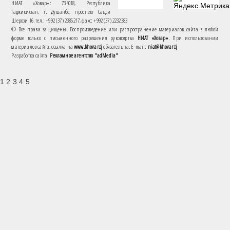
НИАТ «Ховар»: 734018, Республика
Таджикистан, г. Душанбе, проспект Саъди
Шерози 16. тел.: +992 (37) 2385217, факс: +992 (37) 2232383
© Все права защищены. Воспроизведение или распространение материалов сайта в любой
форме только с письменного разрешения руководства
НИАТ «Ховар»
. При использовании
материалов сайта, ссылка на
www.khovar.tj
обязательна. E-mail:
niat@khovar.tj
Разработка сайта:
Рекламное агентство "adMedia"
1 2 3 4 5