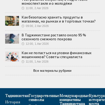
моноспектакля и о молодёжи
🕔
11:00, 2.Авг 2026
Как безопасно хранить продукты в
магазинах, на рынках и в торговых точках?
🕔
09:00, 2.Авг 2026
В Таджикистане растаяло около 95 %
сезонного снежного покрова
🕔
12:00, 1.Авг 2026
Как не попасться на уловки финансовых
мошенников? Советы специалиста
🕔
11:00, 1.Авг 2026
Все материалы рубрики
Таджикистан
Государственные
Международные
Культурн
символы
инициативы
историч
История
Таджикистана
места