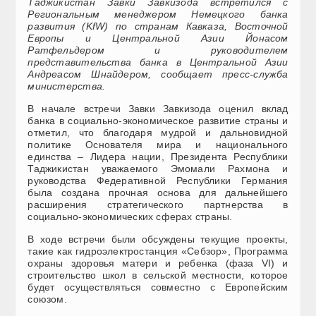
Таджикистан Завки Завкизода встретился с
Региональным менеджером Немецкого банка
развития (KfW) по странам Кавказа, Восточной
Европы и Центральной Азии Йонасом
Ратфельдером и руководителем
представительства банка в Центральной Азии
Андреасом Шнайдером, сообщает пресс-служба
министерства.
В начале встречи Завки Завкизода оценил вклад
банка в социально-экономическое развитие страны и
отметил, что благодаря мудрой и дальновидной
политике Основателя мира и национального
единства – Лидера нации, Президента Республики
Таджикистан уважаемого Эмомали Рахмона и
руководства Федеративной Республики Германия
была создана прочная основа для дальнейшего
расширения стратегического партнерства в
социально-экономических сферах страны.
В ходе встречи были обсуждены текущие проекты,
такие как гидроэлектростанция «Себзор», Программа
охраны здоровья матери и ребенка (фаза VI) и
строительство школ в сельской местности, которое
будет осуществляться совместно с Европейским
союзом.