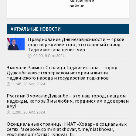
Матчинском
районе
АКТУАЛЬНЫЕ НОВОСТИ
Празднование Дня независимости — яркое
подтверждение того, что славный народ
Таджикистана ценит мир
🕔
09:00, 9.Сен 2024
Эмомали Рахмон: Столица Таджикистана — город
Душанбе является зеркалом истории и жизни
таджикского народа и государства таджиков
🕔
11:48, 20.Апр 2024
Рустами Эмомали: Душанбе – это наш город, наш дом
надежды, который мы любим, гордимся им и доверяем
ему!
🕔
11:00, 20.Апр 2024
Официальные страницы НИАТ «Ховар» в социальных
сетях: facebook.com/niatkhovar, t.me/niatkhovar,
youtube.com/@niat_Khovar_tj,