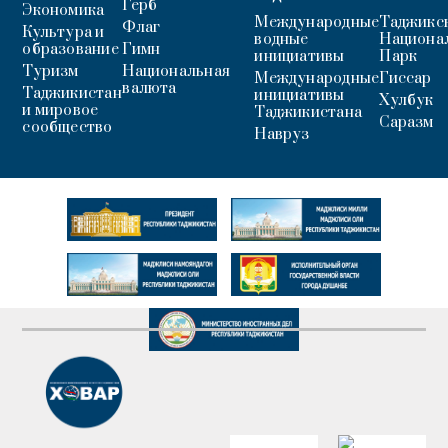
Герб
Экономика
Международные
Таджикс
Флаг
Культура и
водные
Национа
образование
Гимн
инициативы
Парк
Туризм
Национальная
Международные
Гиссар
валюта
Таджикистан
инициативы
Хулбук
и мировое
Таджикистана
Саразм
сообщество
Навруз