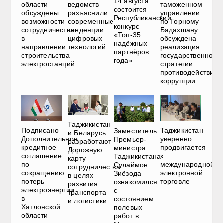
14 августа
области
ведомств
таможенном
состоится
обсуждены
разъяснили
управлении
Республиканский
возможности
современные
по Горному
конкурс
сотрудничества
тенденции
Бадахшану
«Топ-35
в
цифровых
обсуждена
надёжных
направлении
технологий
реализация
партнёров
строительства
государственной
года»
электростанций
стратегии
противодействия
коррупции
Таджикистан
Подписано
Таджикистан
Заместитель
и Беларусь
Дополнительное
уверенно
Премьер-
разработают
кредитное
продвигается
министра
Дорожную
соглашение
к
Таджикистана
карту
по
международной
Сулаймон
сотрудничества
сокращению
электронной
Зиёзода
в целях
потерь
торговле
ознакомился
развития
электроэнергии
с
транспорта
в
состоянием
и логистики
Хатлонской
полевых
области
работ в