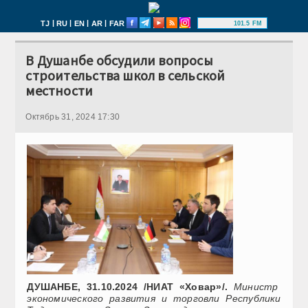
|
|
|
|
TJ
RU
EN
AR
FAR
101.5 FM
В Душанбе обсудили вопросы
строительства школ в сельской
местности
Октябрь 31, 2024 17:30
ДУШАНБЕ, 31.10.2024 /НИАТ «Ховар»/.
Министр
экономического развития и торговли Республики