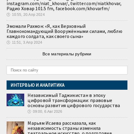
instagram.com/niat_khovar/, twitter.com/niatkhovar,
Радио Ховар 101.5 fm, facebook.com/khovarfm/
🕔
10:55, 20.Апр 2024
Эмомали Рахмон: «Я, как Верховный
Главнокомандующий Вооружёнными силами, люблю
каждого солдата, как своего сына»
🕔
11:51, 3.Апр 2024
Все материалы рубрики
ИНТЕРВЬЮ И АНАЛИТИКА
Независимый Таджикистан в эпоху
цифровой трансформации: правовые
основы развития цифрового государства
🕔
09:00, 6.Авг 2026
Марьям Исаева рассказала, как
независимость страны изменила
театральное искусство, о подготовке