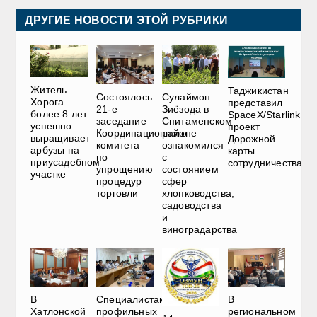
ДРУГИЕ НОВОСТИ ЭТОЙ РУБРИКИ
Житель
Таджикистан
Состоялось
Сулаймон
Хорога
представил
21-е
Зиёзода в
более 8 лет
SpaceX/Starlink
заседание
Спитаменском
успешно
проект
Координационного
районе
выращивает
Дорожной
комитета
ознакомился
арбузы на
карты
по
с
приусадебном
сотрудничества
упрощению
состоянием
участке
процедур
сфер
торговли
хлопководства,
садоводства
и
виноградарства
В
Специалистам
В
Хатлонской
профильных
региональном