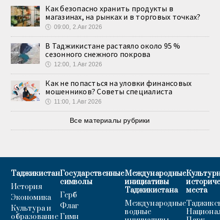
Как безопасно хранить продукты в
магазинах, на рынках и в торговых точках?
🕔
09:00, 2.Авг 2026
В Таджикистане растаяло около 95 %
сезонного снежного покрова
🕔
12:00, 1.Авг 2026
Как не попасться на уловки финансовых
мошенников? Советы специалиста
🕔
11:00, 1.Авг 2026
Все материалы рубрики
Таджикистан
Государственные
Международные
Культурн
символы
инициативы
историч
История
Таджикистана
места
Герб
Экономика
Международные
Таджикс
Флаг
Культура и
водные
Национа
образование
Гимн