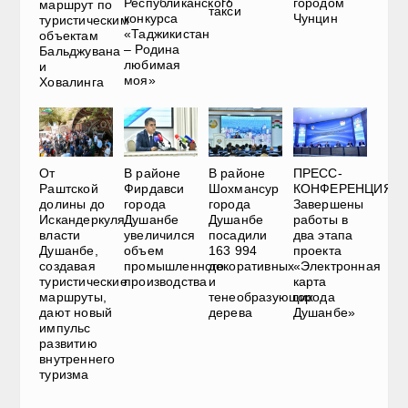
Республиканского
городом
маршрут по
такси
конкурса
Чунцин
туристическим
«Таджикистан
объектам
– Родина
Бальджувана
любимая
и
моя»
Ховалинга
От
В районе
В районе
ПРЕСС-
Раштcкой
Фирдавси
Шохмансур
КОНФЕРЕНЦИЯ.
долины до
города
города
Завершены
Искандеркуля:
Душанбе
Душанбе
работы в
власти
увеличился
посадили
два этапа
Душанбе,
объем
163 994
проекта
создавая
промышленного
декоративных
«Электронная
туристические
производства
и
карта
маршруты,
тенеобразующих
города
дают новый
дерева
Душанбе»
импульс
развитию
внутреннего
туризма