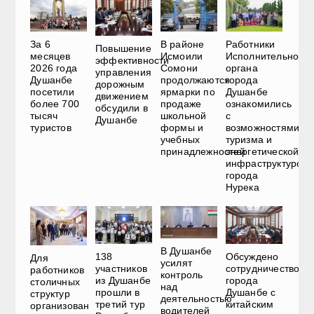
За 6
В районе
Работники
Повышение
месяцев
Исмоили
Исполнительного
эффективности
2026 года
Сомони
органа
управления
Душанбе
продолжаются
города
дорожным
посетили
ярмарки по
Душанбе
движением
более 700
продаже
ознакомились
обсудили в
тысяч
школьной
с
Душанбе
туристов
формы и
возможностями
учебных
туризма и
принадлежностей
энергетической
инфраструктурой
города
Нурека
В Душанбе
138
Обсуждено
Для
усилят
участников
сотрудничество
работников
контроль
из Душанбе
города
столичных
над
прошли в
Душанбе с
структур
деятельностью
третий тур
китайским
организован
водителей