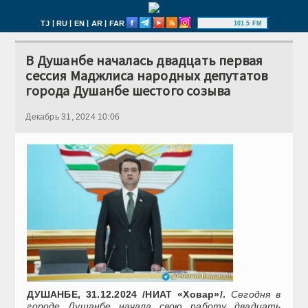
|
|
|
|
TJ
RU
EN
AR
FAR
101.5 FM
В Душанбе началась двадцать первая
сессия Маджлиса народных депутатов
города Душанбе шестого созыва
Декабрь 31, 2024 10:06
ДУШАНБЕ, 31.12.2024 /НИАТ «Ховар»/.
Сегодня в
городе Душанбе начала свою работу двадцать