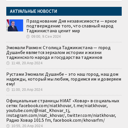
АКТУАЛЬНЫЕ НОВОСТИ
Празднование Дня независимости — яркое
подтверждение того, что славный народ
Таджикистана ценит мир
🕔
09:00, 9.Сен 2024
Эмомали Рахмон: Столица Таджикистана — город
Душанбе является зеркалом истории и жизни
таджикского народа и государства таджиков
🕔
11:48, 20.Апр 2024
Рустами Эмомали: Душанбе – это наш город, наш дом
надежды, который мы любим, гордимся им и доверяем
ему!
🕔
11:00, 20.Апр 2024
Официальные страницы НИАТ «Ховар» в социальных
сетях: facebook.com/niatkhovar, t.me/niatkhovar,
youtube.com/@niat_Khovar_tj,
instagram.com/niat_khovar/, twitter.com/niatkhovar,
Радио Ховар 101.5 fm, facebook.com/khovarfm/
🕔
10:55, 20.Апр 2024