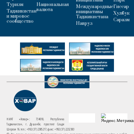
инициативы
Парк
Туризм
Национальная
Международные
Гиссар
валюта
Таджикистан
инициативы
Хулбук
и мировое
Таджикистана
Саразм
сообщество
Навруз
НИАТ «Ховар»: 734018, Республика
Таджикистан, г. Душанбе, проспект Саъди
Шерози 16. тел.: +992 (37) 2385217, факс: +992 (37) 2232383