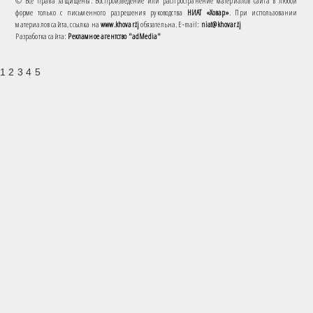
© Все права защищены. Воспроизведение или распространение материалов сайта в любой
форме только с письменного разрешения руководства
НИАТ «Ховар»
. При использовании
материалов сайта, ссылка на
www.khovar.tj
обязательна. E-mail:
niat@khovar.tj
Разработка сайта:
Рекламное агентство "adMedia"
1 2 3 4 5