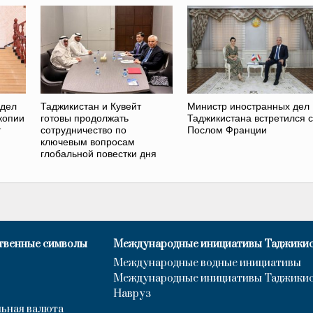
 дел
Таджикистан и Кувейт
Министр иностранных дел
копии
готовы продолжать
Таджикистана встретился с
т
сотрудничество по
Послом Франции
ключевым вопросам
глобальной повестки дня
твенные символы
Международные инициативы Таджики
Международные водные инициативы
Международные инициативы Таджики
Навруз
ьная валюта