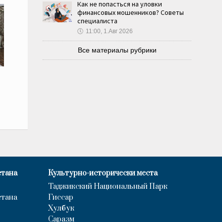
Как не попасться на уловки
финансовых мошенников? Советы
специалиста
🕔
11:00, 1.Авг 2026
Все материалы рубрики
стана
Культурно-исторически места
Таджикский Национальный Парк
стана
Гиссар
Хулбук
Саразм