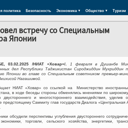
я политика
Безопасность
Экономика
Общество
Туризм
вел встречу со Специальным
ра Японии
, 03.02.2025 /НИАТ «Ховар»/.
1 февраля в Душанбе Ми
нных дел Республики Таджикистан Сироджиддин Мухриддин п
ию Японии во главе со Специальным советником премьер-мин
Акихисой Нагашимой.
бщает НИАТ «Ховар» со ссылкой на Министерство иностранны
стана, в ходе беседы стороны обменялись мнениями по широкому
в двустороннего и многостороннего взаимодействия, уделив о
е предстоящему Саммиту глав государств Диалога «Центральная 
.
ники обсудили перспективы углубления двустороннего сотрудниче
экономики, торговли, сельского хозяйства, энергетики, транс