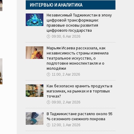
ИНТЕРВЬЮ И АНАЛИТИКА
Независимый Таджикистан в эпоху
цифровой трансформации:
правовые основы развития
цифрового государства
🕔
09:00, 6.Авг 2026
Марьям Исаева рассказала, как
независимость страны изменила
театральное искусство, о
подготовке моноспектакля и о
молодёжи
🕔
11:00, 2.Авг 2026
Как безопасно хранить продукты в
магазинах, на рынках и в торговых
точках?
🕔
09:00, 2.Авг 2026
В Таджикистане растаяло около 95
% сезонного снежного покрова
🕔
12:00, 1.Авг 2026