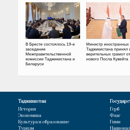
В Бресте состоялось 19-е
Министр иностранных
заседание
Таджикистана принял 
Межправительственной
верительных грамот о
комиссии Таджикистана и
нового Посла Кувейта
Беларуси
Таджикистан
Государс
История
Герб
Экономика
Флаг
Культура и образование
Гимн
Туризм
Национал