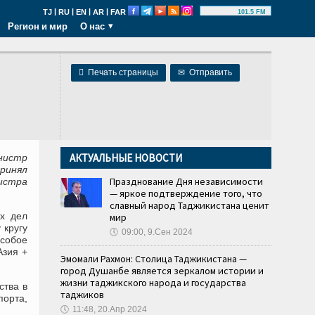
|
|
|
|
TJ
RU
EN
AR
FAR
101.5 FM
Регион и мир
О нас

Печать страницы
✉
Отправить
АКТУАЛЬНЫЕ НОВОСТИ
нистр
ринял
Празднование Дня независимости
истра
— яркое подтверждение того, что
славный народ Таджикистана ценит
х дел
мир
 кругу
🕔
09:00, 9.Сен 2024
собое
Азия +
Эмомали Рахмон: Столица Таджикистана —
город Душанбе является зеркалом истории и
жизни таджикского народа и государства
ства в
таджиков
порта,
🕔
11:48, 20.Апр 2024