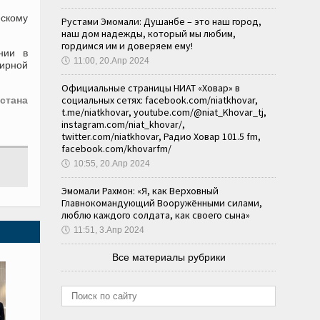
ескому
Рустами Эмомали: Душанбе – это наш город,
наш дом надежды, который мы любим,
гордимся им и доверяем ему!
нии в
🕔
11:00, 20.Апр 2024
ирной
Официальные страницы НИАТ «Ховар» в
социальных сетях: facebook.com/niatkhovar,
стана
t.me/niatkhovar, youtube.com/@niat_Khovar_tj,
instagram.com/niat_khovar/,
twitter.com/niatkhovar, Радио Ховар 101.5 fm,
facebook.com/khovarfm/
🕔
10:55, 20.Апр 2024
Эмомали Рахмон: «Я, как Верховный
Главнокомандующий Вооружёнными силами,
люблю каждого солдата, как своего сына»
🕔
11:51, 3.Апр 2024
Все материалы рубрики