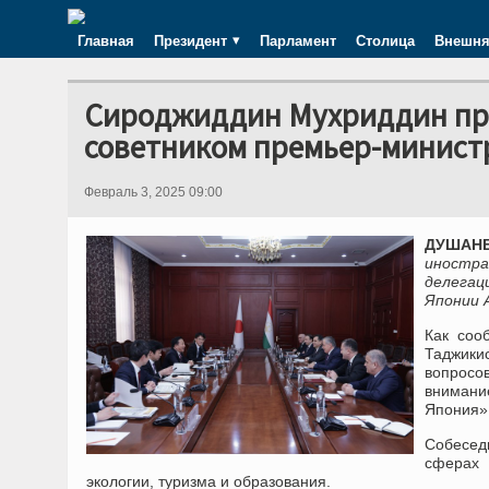
Главная
Президент
Парламент
Столица
Внешня
Сироджиддин Мухриддин про
советником премьер-минист
Февраль 3, 2025 09:00
ДУШАНБЕ
иностра
делегац
Японии 
Как соо
Таджики
вопросо
внимани
Япония»
Собесед
сферах 
экологии, туризма и образования.