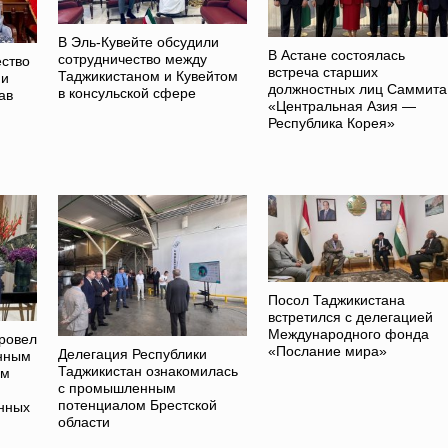
В Эль-Кувейте обсудили
В Астане состоялась
сотрудничество между
ство
встреча старших
Таджикистаном и Кувейтом
 и
должностных лиц Саммита
в консульской сфере
ав
«Центральная Азия —
Республика Корея»
Посол Таджикистана
встретился с делегацией
Международного фонда
ровел
«Послание мира»
Делегация Республики
енным
Таджикистан ознакомилась
ам
с промышленным
потенциалом Брестской
нных
области