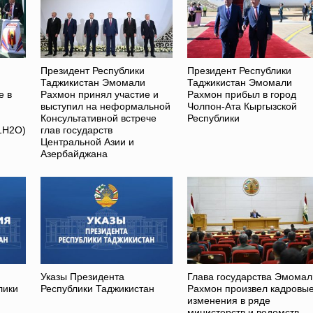
Президент Республики
Президент Республики
Таджикистан Эмомали
Таджикистан Эмомали
е в
Рахмон принял участие и
Рахмон прибыл в город
выступил на неформальной
Чолпон-Ата Кыргызской
Консультативной встрече
Республики
1H2O)
глав государств
Центральной Азии и
Азербайджана
Указы Президента
Глава государства Эмомал
лики
Республики Таджикистан
Рахмон произвел кадровы
изменения в ряде
министерств и ведомств