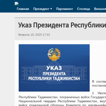
Главная
Президент
Парламент
Столица
Внешня
Указ Президента Республик
Февраль 19, 2025 17:43
В соотв
постано
1. Увол
Республики Таджикистан, пограничных войск Государс
Национальной гвардии Республики Таджикистан, вну
войск гражданской обороны Комитета по чрезвычай