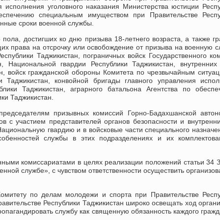
я исполнения уголовного наказания Министерства юстиции Респ
обеспечению специальным имуществом при Правительстве Респу
нные сроки военной службы.
 пола, достигших ко дню призыва 18-летнего возраста, а также г
их права на отсрочку или освобождение от призыва на военную с
спублики Таджикистан, пограничных войск Государственного ко
н, Национальной гвардии Республики Таджикистан, внутренних
н, войск гражданской обороны Комитета по чрезвычайным ситуа
и Таджикистан, конвойной бригады главного управления испо
блики Таджикистан, аграрного батальона Агентства по обесп
ки Таджикистан.
 председателям призывных комиссий Горно-Бадахшанской авто
ов с участием представителей органов безопасности и внутренн
Национальную гвардию и в войсковые части специального назначе
особенностей службы в этих подразделениях и их комплектова
нными комиссариатами в целях реализации положений статьи 34 
енной службе», с чувством ответственности осуществить организо
 Комитету по делам молодежи и спорта при Правительстве Респ
равительстве Республики Таджикистан широко освещать ход орган
ропагандировать службу как священную обязанность каждого граж