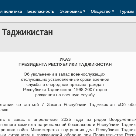
я политика
Безопасность
Экономика
Общество
Туризм
и Таджикистан
УКАЗ
ПРЕЗИДЕНТА РЕСПУБЛИКИ ТАДЖИКИСТАН
Об увольнении в запас военнослужащих,
отслуживших установленные сроки военной
службы и очередном призыве граждан
Республики Таджикистан 1998-2007 годов
рождения на военную службу
етствии со статьей 7 Закона Республики Таджикистан «Об обо
вляю:
ить в запас в апреле-мае 2025 года из рядов Вооружённы
твенного комитета национальной безопасности Республики Таджик
тренних войск Министерства внутренних дел Республики Таджик
ным ситуациям и гражданской обороне при Правительстве Респ