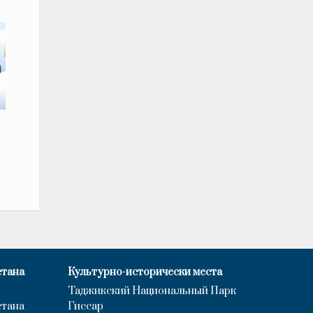
стана
Культурно-исторически места
Таджикский Национальный Парк
стана
Гиссар