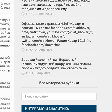
Рустами Эмомали: Душанбе – это наш город,
ублики
наш дом надежды, который мы любим,
блики
гордимся им и доверяем ему!
🕔
11:00, 20.Апр 2024
раждан
Официальные страницы НИАТ «Ховар» в
лужбу,
социальных сетях: facebook.com/niatkhovar,
митета
t.me/niatkhovar, youtube.com/@niat_Khovar_tj,
 войск
instagram.com/niat_khovar/,
циям и
twitter.com/niatkhovar, Радио Ховар 101.5 fm,
лнения
facebook.com/khovarfm/
ечению
🕔
10:55, 20.Апр 2024
номной
Эмомали Рахмон: «Я, как Верховный
их дел
Главнокомандующий Вооружёнными силами,
ния за
люблю каждого солдата, как своего сына»
ния в
🕔
11:51, 3.Апр 2024
Закона
Все материалы рубрики
ванный
ублики
изации
данина
ИНТЕРВЬЮ И АНАЛИТИКА