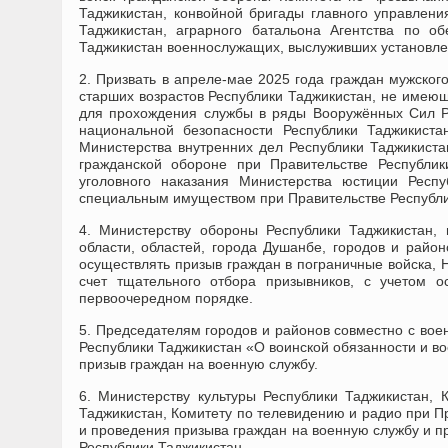
Таджикистан, конвойной бригады главного управлени
Таджикистан, аграрного батальона Агентства по 
Таджикистан военнослужащих, выслуживших установле
2. Призвать в апреле-мае 2025 года граждан мужского
старших возрастов Республики Таджикистан, не имеющ
для прохождения службы в ряды Вооружённых Сил Ре
национальной безопасности Республики Таджикиста
Министерства внутренних дел Республики Таджикиста
гражданской обороне при Правительстве Республик
уголовного наказания Министерства юстиции Респу
специальным имуществом при Правительстве Республи
4. Министерству обороны Республики Таджикистан,
области, областей, города Душанбе, городов и район
осуществлять призыв граждан в пограничные войска, 
счет тщательного отбора призывников, с учетом 
первоочередном порядке.
5. Председателям городов и районов совместно с вое
Республики Таджикистан «О воинской обязанности и во
призыв граждан на военную службу.
6. Министерству культуры Республики Таджикистан,
Таджикистан, Комитету по телевидению и радио при П
и проведения призыва граждан на военную службу и п
Республики Таджикистан.