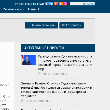
|
|
|
|
TJ
RU
EN
AR
FAR
101.5 FM
Регион и мир
О нас

Печать страницы
✉
Отправить
АКТУАЛЬНЫЕ НОВОСТИ
Празднование Дня независимости
— яркое подтверждение того, что
славный народ Таджикистана ценит
мир
🕔
09:00, 9.Сен 2024
Эмомали Рахмон: Столица Таджикистана —
роне»
город Душанбе является зеркалом истории и
жизни таджикского народа и государства
таджиков
х Сил
истан,
🕔
11:48, 20.Апр 2024
истан,
ублики