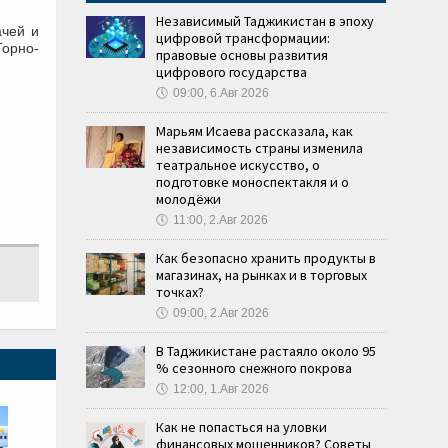
Независимый Таджикистан в эпоху
ачей и
цифровой трансформации:
Горно-
правовые основы развития
цифрового государства
🕔
09:00, 6.Авг 2026
Марьям Исаева рассказала, как
независимость страны изменила
театральное искусство, о
подготовке моноспектакля и о
молодёжи
🕔
11:00, 2.Авг 2026
Как безопасно хранить продукты в
магазинах, на рынках и в торговых
точках?
🕔
09:00, 2.Авг 2026
В Таджикистане растаяло около 95
% сезонного снежного покрова
🕔
12:00, 1.Авг 2026
Как не попасться на уловки
финансовых мошенников? Советы