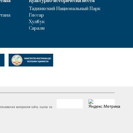
стана
Культурно-исторически места
Таджикский Национальный Парк
стана
Гиссар
Хулбук
Саразм
пользовании материалов сайта, ссылка на