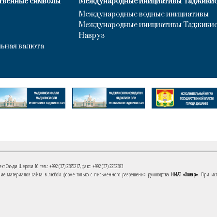
твенные символы
Международные инициативы Таджики
Международные водные инициативы
Международные инициативы Таджики
Навруз
ьная валюта
 Саъди Шерози 16. тел.: +992 (37) 2385217, факс: +992 (37) 2232383
е материалов сайта в любой форме только с письменного разрешения руководства
НИАТ «Ховар»
. При ис