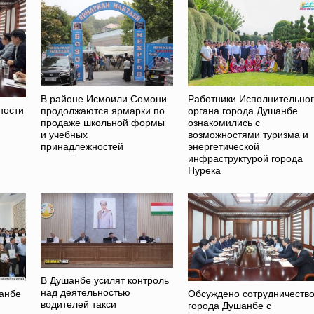
В районе Исмоили Сомони
Работники Исполнительно
ности
продолжаются ярмарки по
органа города Душанбе
продаже школьной формы
ознакомились с
и учебных
возможностями туризма и
принадлежностей
энергетической
инфраструктурой города
Нурека
В Душанбе усилят контроль
над деятельностью
шанбе
Обсуждено сотрудничеств
водителей такси
города Душанбе с