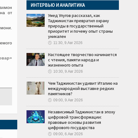
ИНТЕРВЬЮ И АНАЛИТИКА
Рахмон
на от
Умед Улугов рассказал, как
Таджикистан превратил охрану
природы в государственный
омони.
приоритет и почему опыт страны
уникален
аемого
🕔
11:30, 9.Авг 2026
Настоящее творчество начинается
овар»
с чтения, памяти народа и
жизненного опыта
🕔
10:30, 9.Авг 2026
Чем Таджикистан удивит Италию на
международной выставке редких
памятников?
🕔
09:00, 9.Авг 2026
Независимый Таджикистан в эпоху
цифровой трансформации:
правовые основы развития
цифрового государства
🕔
09:00, 6.Авг 2026