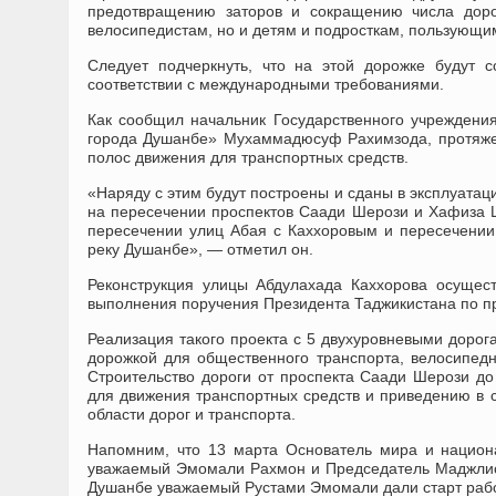
предотвращению заторов и сокращению числа доро
велосипедистам, но и детям и подросткам, пользующи
Следует подчеркнуть, что на этой дорожке будут 
соответствии с международными требованиями.
Как сообщил начальник Государственного учреждения
города Душанбе» Мухаммадюсуф Рахимзода, протяженн
полос движения для транспортных средств.
«Наряду с этим будут построены и сданы в эксплуата
на пересечении проспектов Саади Шерози и Хафиза Ш
пересечении улиц Абая с Каххоровым и пересечении
реку Душанбе», — отметил он.
Реконструкция улицы Абдулахада Каххорова осущест
выполнения поручения Президента Таджикистана по п
Реализация такого проекта с 5 двухуровневыми доро
дорожкой для общественного транспорта, велосипед
Строительство дороги от проспекта Саади Шерози до
для движения транспортных средств и приведению в 
области дорог и транспорта.
Напомним, что 13 марта Основатель мира и национ
уважаемый Эмомали Рахмон и Председатель Маджлис
Душанбе уважаемый Рустами Эмомали дали старт рабо