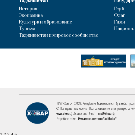
Таджикистан
Государс
История
Герб
Экономика
Флаг
Культура и образование
Гимн
Туризм
Национал
Таджикистан и мировое сообщество
НИАТ «Ховар»: 734018, Республика Таджикистан, г. Душанбе, проспект
© Все права защищены. Воспроизведение или распространени
www.khovar.tj
обязательна. E-mail:
niat@khovar.tj
Разработка сайта:
Рекламное агентство "adMedia"
1 2 3 4 5