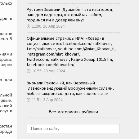
олько
Рустами Эмомали: Душанбе – это наш город,
наш дом надежды, который мы любим,
одов в
гордимся им и доверяем ему!
🕔
11:00, 20.Апр 2024
мостов
Официальные страницы НИАТ «Ховар» в
оено 8
социальных сетях: facebook.com/niatkhovar,
t.me/niatkhovar, youtube.com/@niat_Khovar_tj,
instagram.com/niat_khovar/,
аниями
twitter.com/niatkhovar, Радио Ховар 101.5 fm,
орова,
facebook.com/khovarfm/
 через
🕔
10:55, 20.Апр 2024
на для
Эмомали Рахмон: «Я, как Верховный
Главнокомандующий Вооружёнными силами,
люблю каждого солдата, как своего сына»
альной
ервые.
🕔
11:51, 3.Апр 2024
словий
слуг в
Все материалы рубрики
кистан
города