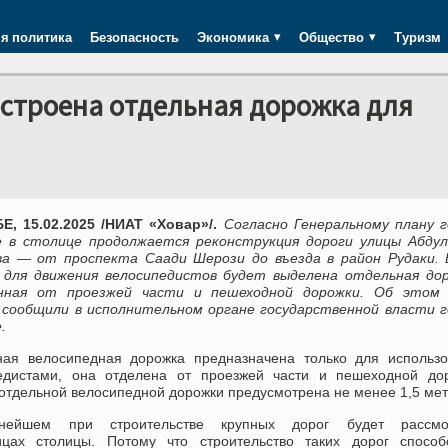
я политика
Безопасность
Экономика
Общество
Туризм
строена отдельная дорожка для
, 15.02.2025 /НИАТ «Ховар»/.
Согласно Генеральному плану 
 в столице продолжается реконструкция дороги улицы Абдул
ва — от проспекта Саади Шерози до въезда в район Рудаки. 
 для движения велосипедистов будет выделена отдельная дор
ённая от проезжей части и пешеходной дорожки. Об этом
 сообщили в исполнительном органе государственной власти г
.
ная велосипедная дорожка предназначена только для использо
едистами, она отделена от проезжей части и пешеходной дор
отдельной велосипедной дорожки предусмотрена не менее 1,5 мет
нейшем при строительстве крупных дорог будет рассмо
цах столицы. Потому что строительство таких дорог способс