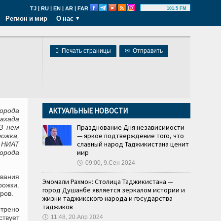
|
|
|
|
TJ
RU
EN
AR
FAR
101.5 FM
Регион и мир
О нас

Печать страницы
✉
Отправить
АКТУАЛЬНЫЕ НОВОСТИ
города
ахада
Празднование Дня независимости
В нем
— яркое подтверждение того, что
ожка,
славный народ Таджикистана ценит
 НИАТ
мир
орода
🕔
09:00, 9.Сен 2024
вания
Эмомали Рахмон: Столица Таджикистана —
ожки.
город Душанбе является зеркалом истории и
ров.
жизни таджикского народа и государства
таджиков
трено
твует
🕔
11:48, 20.Апр 2024