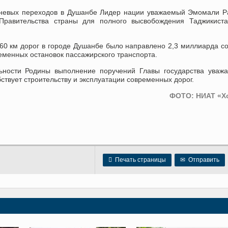
овневых переходов в Душанбе Лидер нации уважаемый Эмомали 
Правительства страны для полного высвобождения Таджикиста
 160 км дорог в городе Душанбе было направлено 2,3 миллиарда с
еменных остановок пассажирского транспорта.
льности Родины выполнение поручений Главы государства уваж
твует строительству и эксплуатации современных дорог.
ФОТО: НИАТ «Х

Печать страницы
✉
Отправить