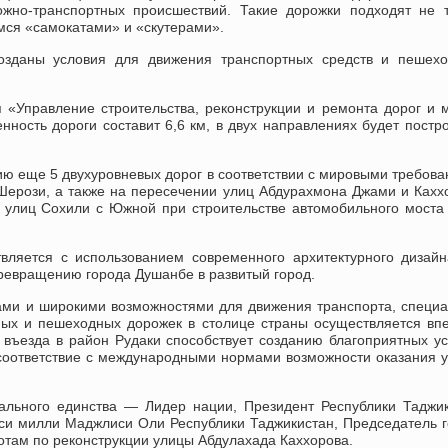
жно-транспортных происшествий. Такие дорожки подходят не т
мся «самокатами» и «скутерами».
созданы условия для движения транспортных средств и пешех
 «Управление строительства, реконструкции и ремонта дорог и 
ость дороги составит 6,6 км, в двух направлениях будет постр
цию еще 5 двухуровневых дорог в соответствии с мировыми требов
ерози, а также на пересечении улиц Абдурахмона Джами и Кахх
 улиц Сохили с Южной при строительстве автомобильного моста
вляется с использованием современного архитектурного дизай
ревращению города Душанбе в развитый город.
гами и широкими возможностями для движения транспорта, специ
ных и пешеходных дорожек в столице страны осуществляется вп
 въезда в район Рудаки способствует созданию благоприятных у
соответствие с международными нормами возможности оказания у
ального единства — Лидер нации, Президент Республики Таджи
и милли Маджлиси Оли Республики Таджикистан, Председатель 
там по реконструкции улицы Абдулахада Каххорова.