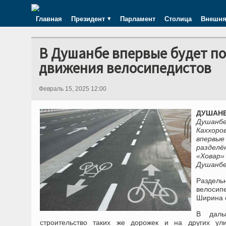
Главная
Президент
Парламент
Столица
Внешня
В Душанбе впервые будет по
движения велосипедистов
Февраль 15, 2025 12:00
ДУШАНБЕ
Душанбе
Каххоро
впервые
раздел
«Ховар»
Душанбе
Раздель
велосип
Ширина 
В даль
строительство таких же дорожек и на других ули