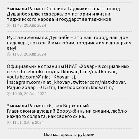
Эмомали Рахмон: Столица Таджикистана — город
Душанбе является зеркалом истории и жизни
таджикского народа и государства таджиков
🕔
11:48, 20.Апр 2024
Рустами Эмомали: Душанбе – это наш город, наш дом
надежды, который мы любим, гордимся им и доверяем
ему!
🕔
11:00, 20.Апр 2024
Официальные страницы НИАТ «Ховар» в социальных
сетях: facebook.com/niatkhovar, t.me/niatkhovar,
youtube.com/@niat_Khovar_tj,
instagram.com/niat_khovar/, twitter.com/niatkhovar,
Радио Ховар 101.5 fm, facebook.com/khovarfm/
🕔
10:55, 20.Апр 2024
Эмомали Рахмон: «Я, как Верховный
Главнокомандующий Вооружёнными силами, люблю
каждого солдата, как своего сына»
🕔
11:51, 3.Апр 2024
Все материалы рубрики