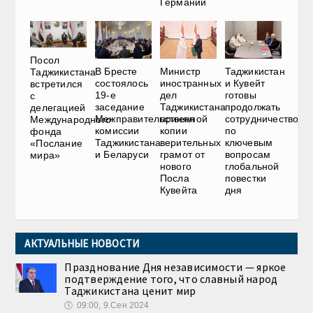
Германии
Посол
В Бресте
Министр
Таджикистан
Таджикистана
состоялось
иностранных
и Кувейт
встретился
19-е
дел
готовы
с
заседание
Таджикистана
продолжать
делегацией
Межправительственной
принял
сотрудничество
Международного
комиссии
копии
по
фонда
Таджикистана
верительных
ключевым
«Послание
и Беларуси
грамот от
вопросам
мира»
нового
глобальной
Посла
повестки
Кувейта
дня
АКТУАЛЬНЫЕ НОВОСТИ
Празднование Дня независимости — яркое
подтверждение того, что славный народ
Таджикистана ценит мир
🕔
09:00, 9.Сен 2024