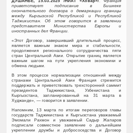
ДУШАНБЕ, 15.03.2025 /НИАТ «Ховар»/
.
Франция
приветствует подписание в Бишкеке
окончательного договора о демаркации границы
между Кыргызской Республикой и Республикой
Таджикистан. Об этом говорится в заявлении
представителя Министерства Европы и
иностранных дел Франции
.
«Этот Договор, завершивший длительный процесс,
является важным знаком мира и стабильности,
продолжения регионального сотрудничества пяти
стран Центральной Азии. Открытие границ является
важным шагом на пути укрепления экономики и
обмена людьми.
В этом процессе нормализации отношений между
странами Центральной Азии Франция стремится
поддержать и приветствовать трехсторонний саммит
президентов Таджикистана, Узбекистана и
Кыргызстана, запланированный на 31 марта в
Худжанде», — говорится в заявлении.
Напомним, 13 марта по итогам переговоров главы
государств Таджикистана и Кыргызстана уважаемый
Эмомали Рахмон и уважаемый Садыр Жапаров
подписали совместное заявление о дальнейшем
укреплении дружбы и добрососедства и Договор