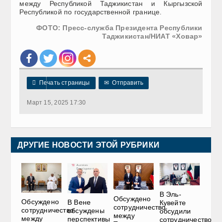
между Республикой Таджикистан и Кыргызской
Республикой по государственной границе.
ФОТО: Пресс-служба Президента Республики
Таджикистан/НИАТ «Ховар»

Печать страницы
✉
Отправить
Март 15, 2025 17:30
ДРУГИЕ НОВОСТИ ЭТОЙ РУБРИКИ
В Эль-
Обсуждено
Обсуждено
В Вене
Кувейте
сотрудничество
сотрудничество
обсуждены
обсудили
между
между
перспективы
сотрудничество