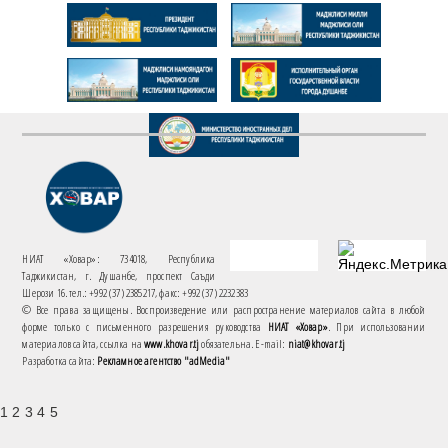
НИАТ «Ховар»: 734018, Республика
Таджикистан, г. Душанбе, проспект Саъди
Шерози 16. тел.: +992 (37) 2385217, факс: +992 (37) 2232383
© Все права защищены. Воспроизведение или распространение материалов сайта в любой
форме только с письменного разрешения руководства
НИАТ «Ховар»
. При использовании
материалов сайта, ссылка на
www.khovar.tj
обязательна. E-mail:
niat@khovar.tj
Разработка сайта:
Рекламное агентство "adMedia"
1 2 3 4 5