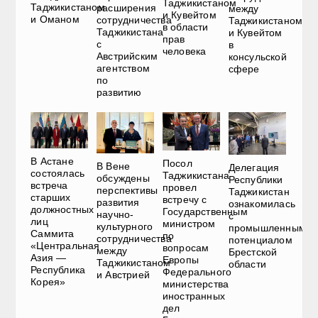
Таджикистаном
Таджикистаном
расширения
между
и Кувейтом
и Оманом
сотрудничества
Таджикистаном
в области
Таджикистана
и Кувейтом
прав
с
в
человека
Австрийским
консульской
агентством
сфере
по
развитию
В Астане
Посол
В Вене
Делегация
состоялась
Таджикистана
обсуждены
Республики
встреча
провел
перспективы
Таджикистан
старших
встречу с
развития
ознакомилась
должностных
Государственным
научно-
с
лиц
министром
культурного
промышленным
Саммита
по
сотрудничества
потенциалом
«Центральная
вопросам
между
Брестской
Азия —
Европы
Таджикистаном
области
Республика
Федерального
и Австрией
Корея»
министерства
иностранных
дел