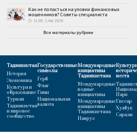
Как не попасться на уловки финансовых
мошенников? Советы специалиста
🕔
11:00, 1.Авг 2026
Все материалы рубрики
Таджикистан
Государственные
Международные
Культурн
символы
инициативы
историч
История
Таджикистана
места
Герб
Экономика
Международные
Таджикс
Флаг
Культура и
водные
Национа
образование
Гимн
инициативы
Парк
Туризм
Национальная
Международные
Гиссар
валюта
Таджикистан
инициативы
Хулбук
и мировое
Таджикистана
Саразм
сообщество
Навруз