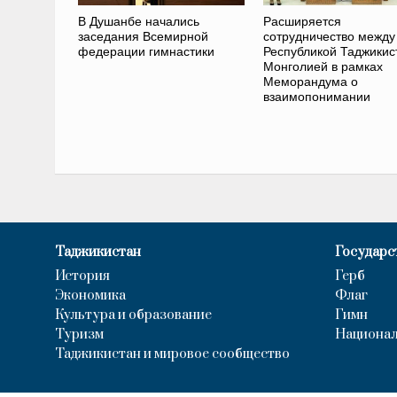
В Душанбе начались
Расширяется
заседания Всемирной
сотрудничество между
федерации гимнастики
Республикой Таджикис
Монголией в рамках
Меморандума о
взаимопонимании
Таджикистан
Государс
История
Герб
Экономика
Флаг
Культура и образование
Гимн
Туризм
Национал
Таджикистан и мировое сообщество