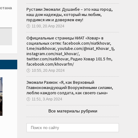
стана
Рустами Эмомали: Душанбе – это наш город,
наш дом надежды, который мы любим,
гордимся им и доверяем ему!
🕔
11:00, 20.Апр 2024
Официальные страницы НИАТ «Ховар» в
социальных сетях: facebook.com/niatkhovar,
t.me/niatkhovar, youtube.com/@niat_Khovar_tj,
instagram.com/niat_khovar/,
twitter.com/niatkhovar, Радио Ховар 101.5 fm,
facebook.com/khovarfm/
🕔
10:55, 20.Апр 2024
Эмомали Рахмон: «Я, как Верховный
Главнокомандующий Вооружёнными силами,
люблю каждого солдата, как своего сына»
🕔
11:51, 3.Апр 2024
Все материалы рубрики