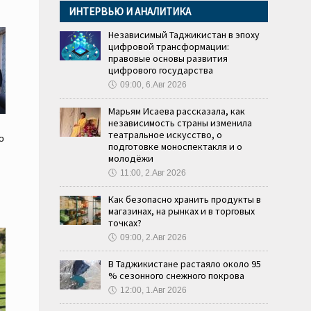
ИНТЕРВЬЮ И АНАЛИТИКА
Независимый Таджикистан в эпоху
цифровой трансформации:
правовые основы развития
цифрового государства
🕔
09:00, 6.Авг 2026
Марьям Исаева рассказала, как
независимость страны изменила
театральное искусство, о
о
подготовке моноспектакля и о
молодёжи
🕔
11:00, 2.Авг 2026
Как безопасно хранить продукты в
магазинах, на рынках и в торговых
точках?
🕔
09:00, 2.Авг 2026
В Таджикистане растаяло около 95
% сезонного снежного покрова
🕔
12:00, 1.Авг 2026