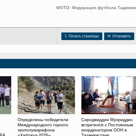
ФОТО: Федерация футбола Таджики

Печать страницы
✉
Отправить
Определены победители
Сироджиддин Мухриддин
Международного горного
встретился с Постоянным
экополумарафона
координатором ООН в
AFA
«Хафткул-2026»
Таджикистане