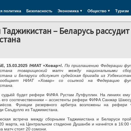
я политика
Безопасность
Экономика
Общество
Туризм
 Таджикистан – Беларусь рассудит
истана
, 15.03.2025 /НИАТ «Ховар»/.
По приглашению Федерации фу
истана товарищеский матч между национальными сбо
стана и Беларуси обслужит судейская бригада из Узбекистан
ообщает НИАТ «Ховар» со ссылкой на Федерацию фу
стана.
 судьёй будет рефери ФИФА Рустам Лутфуллин. На линиях ему 
ь его соотечественники – ассистенты рефери ФИФА Санжар Шаюс
иёсов. Функции резервного арбитра возложены на рефери
ди Саъдулло из Таджикистана.
еская встреча между сборными Таджикистана и Беларуси прой
 20 марта, на Центральном стадионе Душанбе и начнётся в 16:00 
а матч стоят 20 сомони.