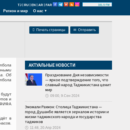
|
|
|
|
TJ
RU
EN
AR
FAR
101.5 FM
Регион и мир
О нас

Печать страницы
✉
Отправить
АКТУАЛЬНЫЕ НОВОСТИ
тбола
рными
Празднование Дня независимости
а. Об
— яркое подтверждение того, что
тбола
славный народ Таджикистана ценит
мир
будут
🕔
09:00, 9.Сен 2024
упов и
 ФИФА
Эмомали Рахмон: Столица Таджикистана —
город Душанбе является зеркалом истории и
жизни таджикского народа и государства
дёт в
таджиков
часов.
🕔
11:48, 20.Апр 2024