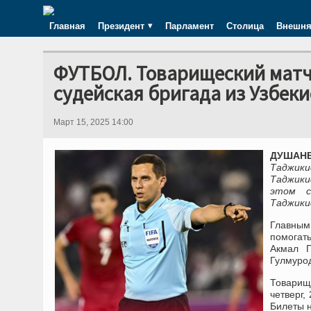
Главная
Президент
Парламент
Столица
Внешня
ФУТБОЛ. Товарищеский матч
судейская бригада из Узбек
Март 15, 2025 14:00
ДУШАНБЕ
Таджик
Таджики
этом с
Таджики
Главным
помогат
Акмал Г
Гулмуро
Товарищ
четверг,
Билеты н