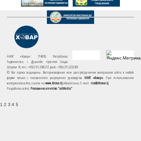
НИАТ «Ховар»: 734018, Республика
Таджикистан, г. Душанбе, проспект Саъди
Шерози 16. тел.: +992 (37) 2385217, факс: +992 (37) 2232383
© Все права защищены. Воспроизведение или распространение материалов сайта в любой
форме только с письменного разрешения руководства
НИАТ «Ховар»
. При использовании
материалов сайта, ссылка на
www.khovar.tj
обязательна. E-mail:
niat@khovar.tj
Разработка сайта:
Рекламное агентство "adMedia"
1 2 3 4 5