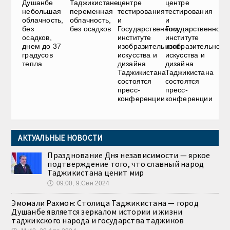
Душанбе
Таджикистане
центре
центре
небольшая
переменная
тестирования
тестирования
облачность,
облачность,
и
и
без
без осадков
Государственном
Государственном
осадков,
институте
институте
днем до 37
изобразительного
изобразительного
градусов
искусства и
искусства и
тепла
дизайна
дизайна
Таджикистана
Таджикистана
состоятся
состоятся
пресс-
пресс-
конференции
конференции
АКТУАЛЬНЫЕ НОВОСТИ
Празднование Дня независимости — яркое
подтверждение того, что славный народ
Таджикистана ценит мир
🕔
09:00, 9.Сен 2024
Эмомали Рахмон: Столица Таджикистана — город
Душанбе является зеркалом истории и жизни
таджикского народа и государства таджиков