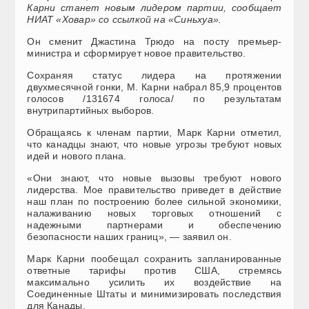
Карни станет новым лидером партии, сообщает
НИАТ «Ховар» со ссылкой на «Синьхуа».
Он сменит Джастина Трюдо на посту премьер-
министра и сформирует новое правительство.
Сохраняя статус лидера на протяжении
двухмесячной гонки, М. Карни набрал 85,9 процентов
голосов /131674 голоса/ по результатам
внутрипартийных выборов.
Обращаясь к членам партии, Марк Карни отметил,
что канадцы знают, что новые угрозы требуют новых
идей и нового плана.
«Они знают, что новые вызовы требуют нового
лидерства. Мое правительство приведет в действие
наш план по построению более сильной экономики,
налаживанию новых торговых отношений с
надежными партнерами и обеспечению
безопасности наших границ», — заявил он.
Марк Карни пообещал сохранить запланированные
ответные тарифы против США, стремясь
максимально усилить их воздействие на
Соединенные Штаты и минимизировать последствия
для Канады.