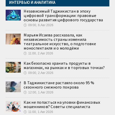
ИНТЕРВЬЮ И АНАЛИТИКА
Независимый Таджикистан в эпоху
цифровой трансформации: правовые
основы развития цифрового государства
🕔
09:00, 6.Авг 2026
Марьям Исаева рассказала, как
независимость страны изменила
театральное искусство, о подготовке
моноспектакля и о молодёжи
🕔
11:00, 2.Авг 2026
Как безопасно хранить продукты в
магазинах, на рынках и в торговых точках?
🕔
09:00, 2.Авг 2026
В Таджикистане растаяло около 95 %
сезонного снежного покрова
🕔
12:00, 1.Авг 2026
Как не попасться на уловки финансовых
мошенников? Советы специалиста
🕔
11:00, 1.Авг 2026