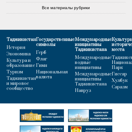
Все материалы рубрики
Таджикистан
Государственные
Международные
Культурн
символы
инициативы
историч
История
Таджикистана
места
Герб
Экономика
Международные
Таджикс
Флаг
Культура и
водные
Национа
образование
Гимн
инициативы
Парк
Туризм
Национальная
Международные
Гиссар
валюта
Таджикистан
инициативы
Хулбук
и мировое
Таджикистана
Саразм
сообщество
Навруз