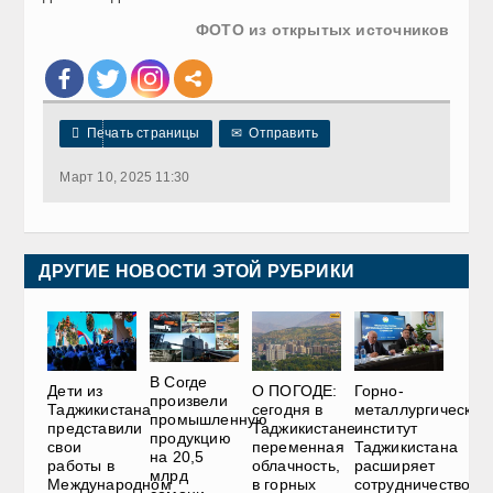
ФОТО из открытых источников

Печать страницы
✉
Отправить
Март 10, 2025 11:30
ДРУГИЕ НОВОСТИ ЭТОЙ РУБРИКИ
В Согде
Дети из
О ПОГОДЕ:
Горно-
произвели
Таджикистана
сегодня в
металлургический
промышленную
представили
Таджикистане
институт
продукцию
свои
переменная
Таджикистана
на 20,5
работы в
облачность,
расширяет
млрд
Международном
в горных
сотрудничество