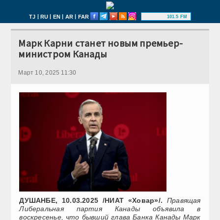
|
|
|
|
TJ
RU
EN
AR
FAR
101.5 FM
Марк Карни станет новым премьер-
министром Канады
Март 10, 2025 11:30
ДУШАНБЕ, 10.03.2025 /НИАТ «Ховар»/.
Правящая
Либеральная партия Канады объявила в
воскресенье, что бывший глава Банка Канады Марк