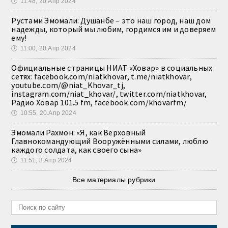
🕔
11:48, 20.Апр 2024
Рустами Эмомали: Душанбе – это наш город, наш дом
надежды, который мы любим, гордимся им и доверяем
ему!
🕔
11:00, 20.Апр 2024
Официальные страницы НИАТ «Ховар» в социальных
сетях: facebook.com/niatkhovar, t.me/niatkhovar,
youtube.com/@niat_Khovar_tj,
instagram.com/niat_khovar/, twitter.com/niatkhovar,
Радио Ховар 101.5 fm, facebook.com/khovarfm/
🕔
10:55, 20.Апр 2024
Эмомали Рахмон: «Я, как Верховный
Главнокомандующий Вооружёнными силами, люблю
каждого солдата, как своего сына»
🕔
11:51, 3.Апр 2024
Все материалы рубрики