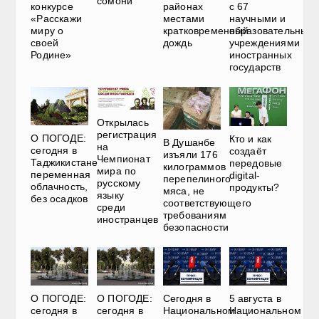
сомони
конкурсе
районах
с 67
«Расскажи
местами
научными и
миру о
кратковременный
образовательным
своей
дождь
учреждениями
Родине»
иностранных
государств
Открылась
регистрация
О ПОГОДЕ:
Кто и как
В Душанбе
на
сегодня в
создаёт
изъяли 176
Чемпионат
Таджикистане
передовые
килограммов
мира по
переменная
digital-
перепелиного
русскому
облачность,
продукты?
мяса, не
языку
без осадков
соответствующего
среди
требованиям
иностранцев
безопасности
О ПОГОДЕ:
О ПОГОДЕ:
Сегодня в
5 августа в
сегодня в
сегодня в
Национальном
Национальном