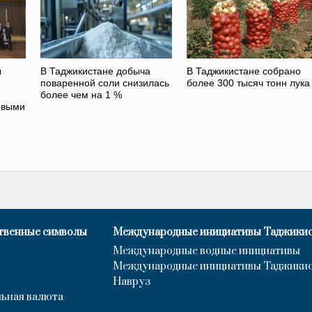
ы
В Таджикистане добыча
В Таджикистане собрано
поваренной соли снизилась
более 300 тысяч тонн лука
более чем на 1 %
овыми
твенные символы
Международные инициативы Таджики
Международные водные инициативы
Международные инициативы Таджики
Навруз
ьная валюта