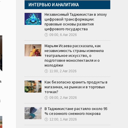
а
ИНТЕРВЬЮ И АНАЛИТИКА
Независимый Таджикистан в эпоху
цифровой трансформации:
правовые основы развития
цифрового государства
🕔
09:00, 6.Авг 2026
Марьям Исаева рассказала, как
независимость страны изменила
театральное искусство, о
подготовке моноспектакля и о
молодёжи
🕔
11:00, 2.Авг 2026
а
Как безопасно хранить продукты в
магазинах, на рынках и в торговых
точках?
🕔
09:00, 2.Авг 2026
х
В Таджикистане растаяло около 95
% сезонного снежного покрова
🕔
12:00, 1.Авг 2026