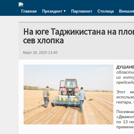
Главная
Президент
Парламент
Столица
Внешня
На юге Таджикистана на пло
сев хлопка
Март 26, 2025 13:40
ДУШАНБЕ
области
из кото
председ
Этот м
использ
гектара,
Посевн
«Джамол
по 13 г
примене