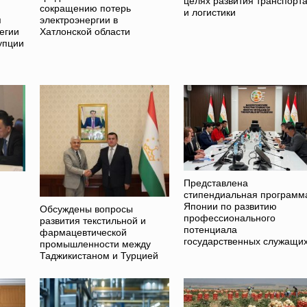
целях развития транспорт
сокращению потерь
и логистики
я
электроэнергии в
егии
Хатлонской области
упции
Представлена
стипендиальная программ
Японии по развитию
Обсуждены вопросы
профессионального
развития текстильной и
потенциала
фармацевтической
государственных служащи
промышленности между
Таджикистаном и Турцией