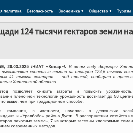
я политика
Безопасность
Экономика
Общество
Туризм
щади 124 тысячи гектаров земли н
, 26.03.2025 /НИАТ «Ховар»/.
В этом году фермеры Хатло
 высаживают хлопковые семена на площади 124,5 тысячи гект
рых 41 тысяча гектаров — под пленкой, сообщили в пресс-с
ателя Хатлонской области.
етод позволяет снизить затраты и повысить урожайность
овании пленочной технологии урожайность достигает до 58 центн
 что выше, чем при традиционном способе.
ая кампания, в частности, началась в дехканских хозяй
иддин» и «Уралбобо» района Дусти. В распоряжении хозяйств и
ектаров пахотных земель, 7 из которых засеяны хлопковыми семе
нием современных методов.