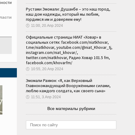
йности
Рустами Эмомали: Душанбе – это наш город,
наш дом надежды, который мы любим,
ласти
гордимся им и доверяем ему!
🕔
11:00, 20.Апр 2024
Официальные страницы НИАТ «Ховар» в
социальных сетях: facebook.com/niatkhovar,
t.me/niatkhovar, youtube.com/@niat_Khovar_tj,
instagram.com/niat_khovar/,
twitter.com/niatkhovar, Радио Ховар 101.5 fm,
facebook.com/khovarfm/
🕔
10:55, 20.Апр 2024
Эмомали Рахмон: «Я, как Верховный
Главнокомандующий Вооружёнными силами,
люблю каждого солдата, как своего сына»
🕔
11:51, 3.Апр 2024
Все материалы рубрики