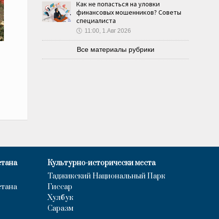
Как не попасться на уловки
финансовых мошенников? Советы
специалиста
🕔
11:00, 1.Авг 2026
Все материалы рубрики
стана
Культурно-исторически места
Таджикский Национальный Парк
стана
Гиссар
Хулбук
Саразм