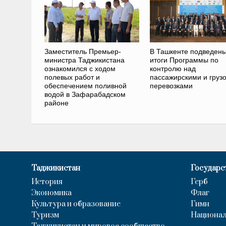
Заместитель Премьер-
В Ташкенте подведен
министра Таджикистана
итоги Программы по
ознакомился с ходом
контролю над
полевых работ и
пассажирскими и груз
обеспечением поливной
перевозками
водой в Зафарабадском
районе
Таджикистан
Государс
История
Герб
Экономика
Флаг
Культура и образование
Гимн
Туризм
Национал