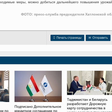
бходимые меры, можно добиться дальнейшего повышения урожа
ФОТО: пресс-служба председателя Хатлонской об

Печать страницы
✉
Отправить
Таджикистан и Беларусь
разработают Дорожную
Подписано Дополнительное
карту сотрудничества в
ии по
кредитное соглашение по