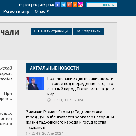
|
|
|
|
TJ
RU
EN
AR
FAR
101.5 FM
Регион и мир
О нас
ачали

Печать страницы
✉
Отправить
АКТУАЛЬНЫЕ НОВОСТИ
нской
аров,
Празднование Дня независимости
лужбе
— яркое подтверждение того, что
славный народ Таджикистана ценит
. При
мир
еров с
🕔
09:00, 9.Сен 2024
Эмомали Рахмон: Столица Таджикистана —
ствах
город Душанбе является зеркалом истории и
меется
жизни таджикского народа и государства
нами с
таджиков
🕔
11:48, 20.Апр 2024