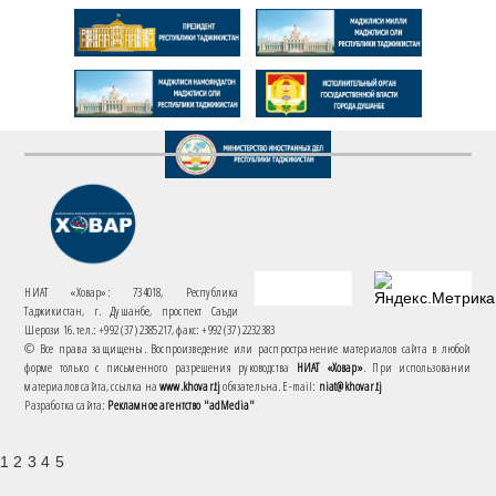
НИАТ «Ховар»: 734018, Республика
Таджикистан, г. Душанбе, проспект Саъди
Шерози 16. тел.: +992 (37) 2385217, факс: +992 (37) 2232383
© Все права защищены. Воспроизведение или распространение материалов сайта в любой
форме только с письменного разрешения руководства
НИАТ «Ховар»
. При использовании
материалов сайта, ссылка на
www.khovar.tj
обязательна. E-mail:
niat@khovar.tj
Разработка сайта:
Рекламное агентство "adMedia"
1 2 3 4 5