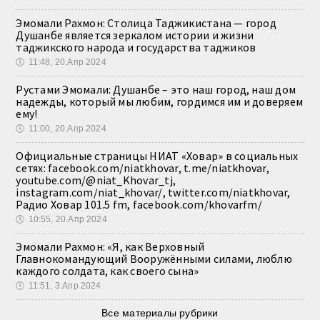
Эмомали Рахмон: Столица Таджикистана — город
Душанбе является зеркалом истории и жизни
таджикского народа и государства таджиков
🕔
11:48, 20.Апр 2024
Рустами Эмомали: Душанбе – это наш город, наш дом
надежды, который мы любим, гордимся им и доверяем
ему!
🕔
11:00, 20.Апр 2024
Официальные страницы НИАТ «Ховар» в социальных
сетях: facebook.com/niatkhovar, t.me/niatkhovar,
youtube.com/@niat_Khovar_tj,
instagram.com/niat_khovar/, twitter.com/niatkhovar,
Радио Ховар 101.5 fm, facebook.com/khovarfm/
🕔
10:55, 20.Апр 2024
Эмомали Рахмон: «Я, как Верховный
Главнокомандующий Вооружёнными силами, люблю
каждого солдата, как своего сына»
🕔
11:51, 3.Апр 2024
Все материалы рубрики