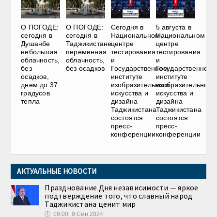
О ПОГОДЕ:
О ПОГОДЕ:
Сегодня в
5 августа в
сегодня в
сегодня в
Национальном
Национальном
Душанбе
Таджикистане
центре
центре
небольшая
переменная
тестирования
тестирования
облачность,
облачность,
и
и
без
без осадков
Государственном
Государственном
осадков,
институте
институте
днем до 37
изобразительного
изобразительного
градусов
искусства и
искусства и
тепла
дизайна
дизайна
Таджикистана
Таджикистана
состоятся
состоятся
пресс-
пресс-
конференции
конференции
АКТУАЛЬНЫЕ НОВОСТИ
Празднование Дня независимости — яркое
подтверждение того, что славный народ
Таджикистана ценит мир
🕔
09:00, 9.Сен 2024