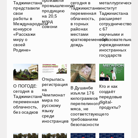
произвели
Таджикистана
сегодня в
металлургический
промышленную
представили
Таджикистане
институт
продукцию
свои
переменная
Таджикистана
на 20,5
работы в
облачность,
расширяет
млрд
Международном
в горных
сотрудничество
сомони
конкурсе
районах
с 67
«Расскажи
местами
научными и
миру о
кратковременный
образовательным
своей
дождь
учреждениями
Родине»
иностранных
государств
Открылась
регистрация
О ПОГОДЕ:
Кто и как
В Душанбе
на
сегодня в
создаёт
изъяли 176
Чемпионат
Таджикистане
передовые
килограммов
мира по
переменная
digital-
перепелиного
русскому
облачность,
продукты?
мяса, не
языку
без осадков
соответствующего
среди
требованиям
иностранцев
безопасности