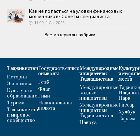
Как не попасться на уловки финансовых
мошенников? Советы специалиста
🕔
11:00, 1.Авг 2026
Все материалы рубрики
Таджикистан
Государственные
Международные
Культурн
символы
инициативы
историч
История
Таджикистана
места
Герб
Экономика
Международные
Таджикс
Флаг
Культура и
водные
Национа
образование
Гимн
инициативы
Парк
Туризм
Национальная
Международные
Гиссар
валюта
Таджикистан
инициативы
Хулбук
и мировое
Таджикистана
Саразм
сообщество
Навруз