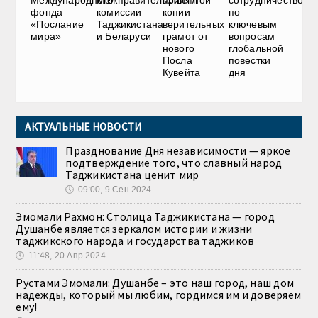
комиссии
копии
по
фонда
Таджикистана
верительных
ключевым
«Послание
и Беларуси
грамот от
вопросам
мира»
нового
глобальной
Посла
повестки
Кувейта
дня
АКТУАЛЬНЫЕ НОВОСТИ
Празднование Дня независимости — яркое
подтверждение того, что славный народ
Таджикистана ценит мир
🕔
09:00, 9.Сен 2024
Эмомали Рахмон: Столица Таджикистана — город
Душанбе является зеркалом истории и жизни
таджикского народа и государства таджиков
🕔
11:48, 20.Апр 2024
Рустами Эмомали: Душанбе – это наш город, наш дом
надежды, который мы любим, гордимся им и доверяем
ему!