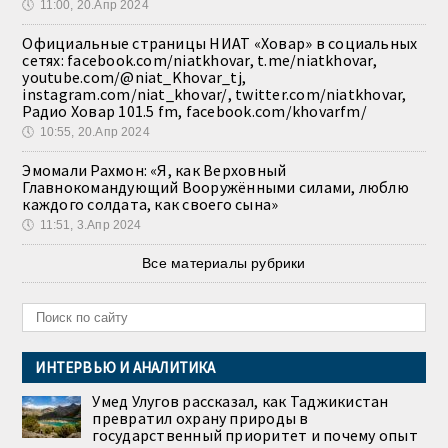
🕔
11:00, 20.Апр 2024
Официальные страницы НИАТ «Ховар» в социальных
сетях: facebook.com/niatkhovar, t.me/niatkhovar,
youtube.com/@niat_Khovar_tj,
instagram.com/niat_khovar/, twitter.com/niatkhovar,
Радио Ховар 101.5 fm, facebook.com/khovarfm/
🕔
10:55, 20.Апр 2024
Эмомали Рахмон: «Я, как Верховный
Главнокомандующий Вооружёнными силами, люблю
каждого солдата, как своего сына»
🕔
11:51, 3.Апр 2024
Все материалы рубрики
ИНТЕРВЬЮ И АНАЛИТИКА
Умед Улугов рассказал, как Таджикистан
превратил охрану природы в
государственный приоритет и почему опыт