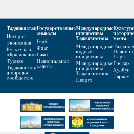
Таджикистан
Государственные
Международные
Культурн
символы
инициативы
историч
История
Таджикистана
места
Герб
Экономика
Международные
Таджикс
Флаг
Культура и
водные
Национа
образование
Гимн
инициативы
Парк
Туризм
Национальная
Международные
Гиссар
валюта
Таджикистан
инициативы
Хулбук
и мировое
Таджикистана
Саразм
сообщество
Навруз