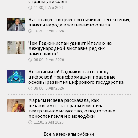
страны уникален
🕔
11:30, 9.Авг 2026
Настоящее творчество начинается с чтения,
памяти народа и жизненного опыта
🕔
10:30, 9.Авг 2026
Чем Таджикистан удивит Италию на
международной выставке редких
памятников?
🕔
09:00, 9.Авг 2026
Независимый Таджикистан в эпоху
цифровой трансформации: правовые
основы развития цифрового государства
🕔
09:00, 6.Авг 2026
Марьям Исаева рассказала, как
независимость страны изменила
театральное искусство, о подготовке
моноспектакля и о молодёжи
🕔
11:00, 2.Авг 2026
Все материалы рубрики