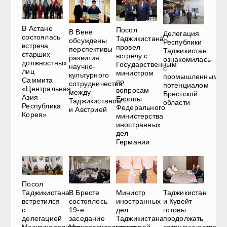
В Астане
Посол
В Вене
Делегация
состоялась
Таджикистана
обсуждены
Республики
встреча
провел
перспективы
Таджикистан
старших
встречу с
развития
ознакомилась
должностных
Государственным
научно-
с
лиц
министром
культурного
промышленным
Саммита
по
сотрудничества
потенциалом
«Центральная
вопросам
между
Брестской
Азия —
Европы
Таджикистаном
области
Республика
Федерального
и Австрией
Корея»
министерства
иностранных
дел
Германии
Посол
В Бресте
Министр
Таджикистан
Таджикистана
состоялось
иностранных
и Кувейт
встретился
19-е
дел
готовы
с
заседание
Таджикистана
продолжать
делегацией
Межправительственной
принял
сотрудничество
Международного