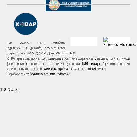
НИАТ «Ховар»: 734018, Республика
Таджикистан, г. Душанбе, проспект Саъди
Шерози 16. тел.: +992 (37) 2385217, факс: +992 (37) 2232383
© Все права защищены. Воспроизведение или распространение материалов сайта в любой
форме только с письменного разрешения руководства
НИАТ «Ховар»
. При использовании
материалов сайта, ссылка на
www.khovar.tj
обязательна. E-mail:
niat@khovar.tj
Разработка сайта:
Рекламное агентство "adMedia"
1 2 3 4 5