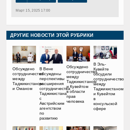
Март 15, 2025 17:00
ДРУГИЕ НОВОСТИ ЭТОЙ РУБРИКИ
В Эль-
Обсуждено
Обсуждено
В Вене
Кувейте
сотрудничество
сотрудничество
обсуждены
обсудили
между
между
перспективы
сотрудничество
Таджикистаном
Таджикистаном
расширения
между
и Кувейтом
и Оманом
сотрудничества
Таджикистаном
в области
Таджикистана
и Кувейтом
прав
с
в
человека
Австрийским
консульской
агентством
сфере
по
развитию