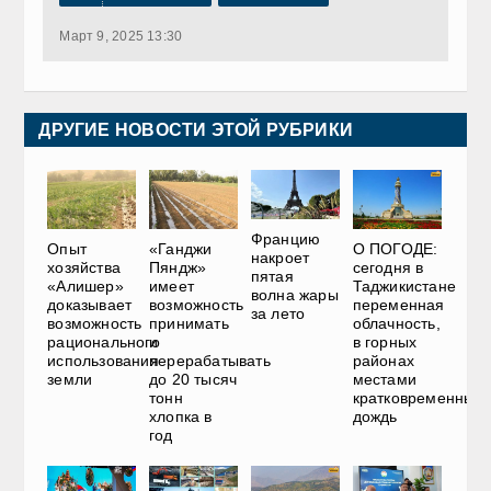
Март 9, 2025 13:30
ДРУГИЕ НОВОСТИ ЭТОЙ РУБРИКИ
Францию
Опыт
«Ганджи
О ПОГОДЕ:
накроет
хозяйства
Пяндж»
сегодня в
пятая
«Алишер»
имеет
Таджикистане
волна жары
доказывает
возможность
переменная
за лето
возможность
принимать
облачность,
рационального
и
в горных
использования
перерабатывать
районах
земли
до 20 тысяч
местами
тонн
кратковременный
хлопка в
дождь
год