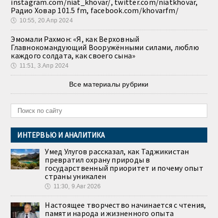
instagram.com/niat_khovar/, twitter.com/niatkhovar,
Радио Ховар 101.5 fm, facebook.com/khovarfm/
🕔
10:55, 20.Апр 2024
Эмомали Рахмон: «Я, как Верховный
Главнокомандующий Вооружёнными силами, люблю
каждого солдата, как своего сына»
🕔
11:51, 3.Апр 2024
Все материалы рубрики
ИНТЕРВЬЮ И АНАЛИТИКА
Умед Улугов рассказал, как Таджикистан
превратил охрану природы в
государственный приоритет и почему опыт
страны уникален
🕔
11:30, 9.Авг 2026
Настоящее творчество начинается с чтения,
памяти народа и жизненного опыта