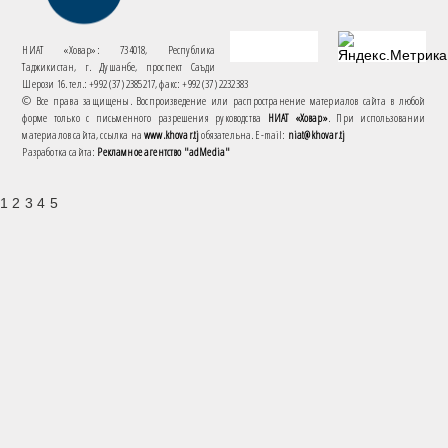
НИАТ «Ховар»: 734018, Республика
Таджикистан, г. Душанбе, проспект Саъди
Шерози 16. тел.: +992 (37) 2385217, факс: +992 (37) 2232383
© Все права защищены. Воспроизведение или распространение материалов сайта в любой
форме только с письменного разрешения руководства
НИАТ «Ховар»
. При использовании
материалов сайта, ссылка на
www.khovar.tj
обязательна. E-mail:
niat@khovar.tj
Разработка сайта:
Рекламное агентство "adMedia"
1 2 3 4 5