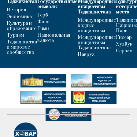
Таджикистан
Государственные
Международные
Культурн
символы
инициативы
историч
История
Таджикистана
места
Герб
Экономика
Международные
Таджикс
Флаг
Культура и
водные
Национа
образование
Гимн
инициативы
Парк
Туризм
Национальная
Международные
Гиссар
валюта
Таджикистан
инициативы
Хулбук
и мировое
Таджикистана
Саразм
сообщество
Навруз