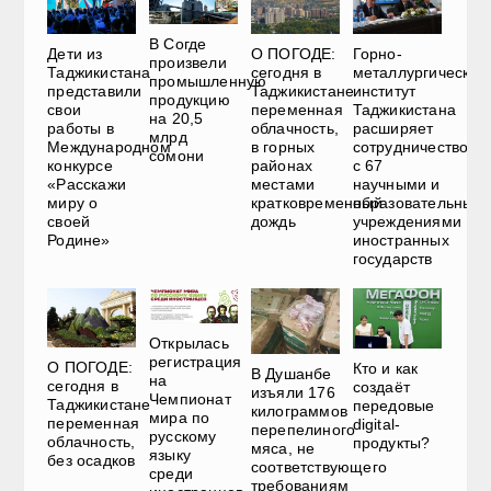
В Согде
Дети из
О ПОГОДЕ:
Горно-
произвели
Таджикистана
сегодня в
металлургический
промышленную
представили
Таджикистане
институт
продукцию
свои
переменная
Таджикистана
на 20,5
работы в
облачность,
расширяет
млрд
Международном
в горных
сотрудничество
сомони
конкурсе
районах
с 67
«Расскажи
местами
научными и
миру о
кратковременный
образовательным
своей
дождь
учреждениями
Родине»
иностранных
государств
Открылась
регистрация
О ПОГОДЕ:
Кто и как
В Душанбе
на
сегодня в
создаёт
изъяли 176
Чемпионат
Таджикистане
передовые
килограммов
мира по
переменная
digital-
перепелиного
русскому
облачность,
продукты?
мяса, не
языку
без осадков
соответствующего
среди
требованиям