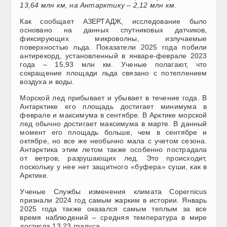
13,64 млн км, на Антарктику – 2,12 млн км.
Как сообщает АЗЕРТАДЖ, исследование было
основано на данных спутниковых датчиков,
фиксирующих микроволны, излучаемые
поверхностью льда. Показатели 2025 года побили
антирекорд, установленный в январе-феврале 2023
года – 15,93 млн км. Ученые полагают, что
сокращение площади льда связано с потеплением
воздуха и воды.
Морской лед прибывает и убывает в течение года. В
Антарктике его площадь достигает минимума в
феврале и максимума в сентябре. В Арктике морской
лед обычно достигает максимума в марте. В данный
момент его площадь больше, чем в сентябре и
октябре, но все же необычно мала с учетом сезона.
Антарктика этим летом также особенно пострадала
от ветров, разрушающих лед. Это происходит,
поскольку у нее нет защитного «буфера» суши, как в
Арктике.
Ученые Службы изменения климата Copernicus
признали 2024 год самым жарким в истории. Январь
2025 года также оказался самым теплым за все
время наблюдений – средняя температура в мире
достигла 13,23 градуса.