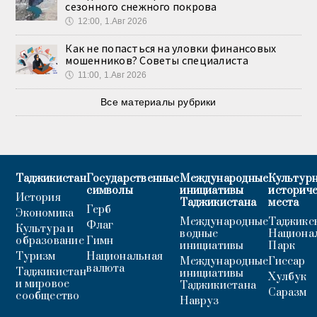
сезонного снежного покрова
🕔
12:00, 1.Авг 2026
Как не попасться на уловки финансовых
мошенников? Советы специалиста
🕔
11:00, 1.Авг 2026
Все материалы рубрики
Таджикистан
Государственные
Международные
Культурн
символы
инициативы
историч
История
Таджикистана
места
Герб
Экономика
Международные
Таджикс
Флаг
Культура и
водные
Национа
образование
Гимн
инициативы
Парк
Туризм
Национальная
Международные
Гиссар
валюта
Таджикистан
инициативы
Хулбук
и мировое
Таджикистана
Саразм
сообщество
Навруз