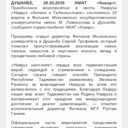
ДУШАНБЕ, 20.03.2025 /НИАТ «Ховар»/.
Праздничное мероприятие в честь Навруза
«Навруз: сделано в Таджикистане» состоялось 19
марта в Филиале Московского государственного
университета имени М. Ломоносова в Душанбе,
сообщает корреспондент НИАТ «Ховар».
Программу открыл директор Филиала Московского
университета в Душанбе Сергей Трофимов, который
пожелал присутствовавшим реализации самых
смелых замыслов и неустанно вносить вклад в
процветание любимой страны.
«Навруз наполняет сердца всех таджикистанцев
верой, надеждой и стремлением к созиданию.
Сегодня страна говорит спасибо Президенту
Республики Таджикистан уважаемому Эмомали
Рахмону за возрождение Навруза во всем его
великолепии, с его традициями. Благодаря Лидеру
нации мир знает Таджикистан как Родину Навруза и
воспринимает этот праздник как международное
достояние и диалог цивилизаций», — отметил
исполнительный директор Филиала МГУ Рустам
Ганиев.
Официальную часть мероприятия продолжила
церемония вручения наградных документов