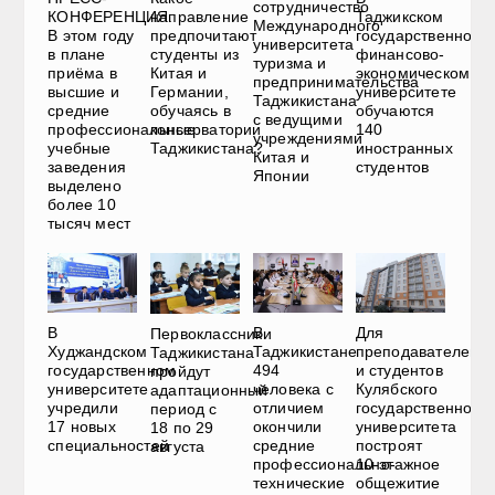
сотрудничество
КОНФЕРЕНЦИЯ.
Таджикском
направление
Международного
В этом году
государственном
предпочитают
университета
в плане
финансово-
студенты из
туризма и
приёма в
экономическом
Китая и
предпринимательства
высшие и
университете
Германии,
Таджикистана
средние
обучаются
обучаясь в
с ведущими
профессиональные
140
консерватории
учреждениями
учебные
иностранных
Таджикистана?
Китая и
заведения
студентов
Японии
выделено
более 10
тысяч мест
В
В
Для
Первоклассники
Худжандском
Таджикистане
преподавателей
Таджикистана
государственном
494
и студентов
пройдут
университете
человека с
Кулябского
адаптационный
учредили
отличием
государственного
период с
17 новых
окончили
университета
18 по 29
специальностей
средние
построят
августа
профессионально-
10-этажное
технические
общежитие