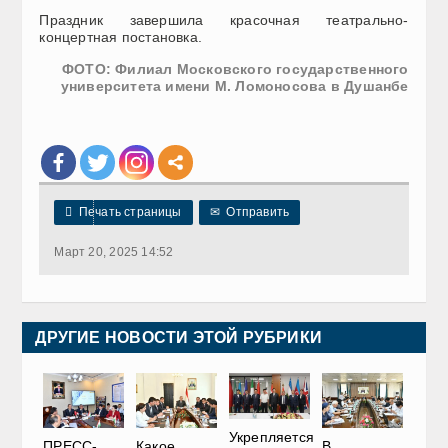
Праздник завершила красочная театрально-
концертная постановка.
ФОТО: Филиал Московского государственного
университета имени М. Ломоносова в Душанбе

Печать страницы
✉
Отправить
Март 20, 2025 14:52
ДРУГИЕ НОВОСТИ ЭТОЙ РУБРИКИ
Укрепляется
ПРЕСС-
В
Какое