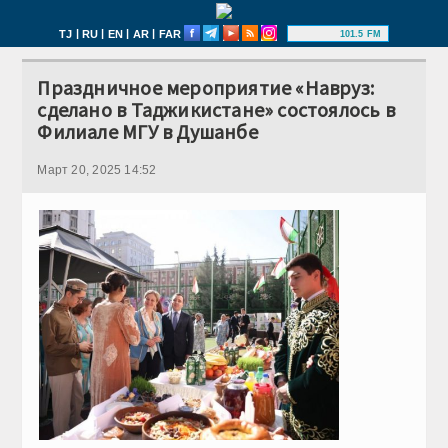
|
|
|
|
TJ
RU
EN
AR
FAR
101.5 FM
Праздничное мероприятие «Навруз:
сделано в Таджикистане» состоялось в
Филиале МГУ в Душанбе
Март 20, 2025 14:52