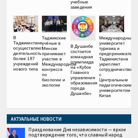
учебные
заведения
В
Таджикские
Международный
Таджикистане
учёные в
университет
В Душанбе
осуществляют
Минске
туризма и
состоится
деятельность
принимают
предприниматель
командная
более 187
участие в
Таджикистана
олимпиада
учреждений
Международном
укрепляет
на «Кубок
нового типа
конгрессе
сотрудничество
Главного
по
с
управления
биологии и
Центральным
образования
экологии
педагогическим
города
университетом
Душанбе»
Китая
АКТУАЛЬНЫЕ НОВОСТИ
Празднование Дня независимости — яркое
подтверждение того, что славный народ