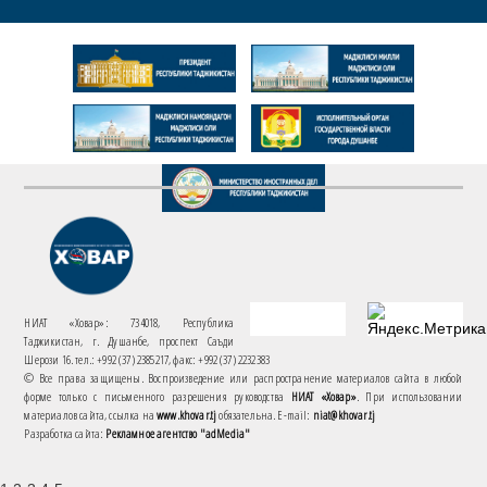
НИАТ «Ховар»: 734018, Республика
Таджикистан, г. Душанбе, проспект Саъди
Шерози 16. тел.: +992 (37) 2385217, факс: +992 (37) 2232383
© Все права защищены. Воспроизведение или распространение материалов сайта в любой
форме только с письменного разрешения руководства
НИАТ «Ховар»
. При использовании
материалов сайта, ссылка на
www.khovar.tj
обязательна. E-mail:
niat@khovar.tj
Разработка сайта:
Рекламное агентство "adMedia"