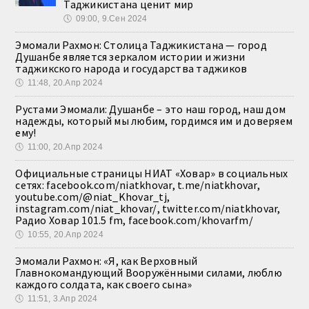
Таджикистана ценит мир
🕔
09:00, 9.Сен 2024
Эмомали Рахмон: Столица Таджикистана — город
Душанбе является зеркалом истории и жизни
таджикского народа и государства таджиков
🕔
11:48, 20.Апр 2024
Рустами Эмомали: Душанбе – это наш город, наш дом
надежды, который мы любим, гордимся им и доверяем
ему!
🕔
11:00, 20.Апр 2024
Официальные страницы НИАТ «Ховар» в социальных
сетях: facebook.com/niatkhovar, t.me/niatkhovar,
youtube.com/@niat_Khovar_tj,
instagram.com/niat_khovar/, twitter.com/niatkhovar,
Радио Ховар 101.5 fm, facebook.com/khovarfm/
🕔
10:55, 20.Апр 2024
Эмомали Рахмон: «Я, как Верховный
Главнокомандующий Вооружёнными силами, люблю
каждого солдата, как своего сына»
🕔
11:51, 3.Апр 2024