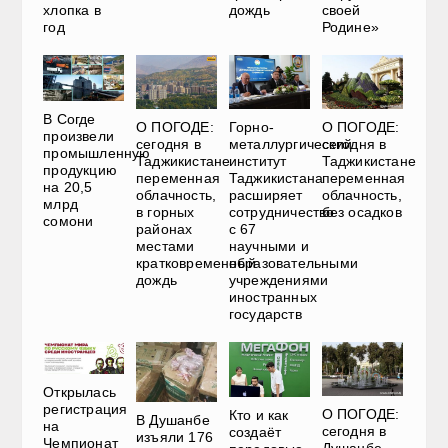
хлопка в
дождь
своей
год
Родине»
В Согде
О ПОГОДЕ:
Горно-
О ПОГОДЕ:
произвели
сегодня в
металлургический
сегодня в
промышленную
Таджикистане
институт
Таджикистане
продукцию
переменная
Таджикистана
переменная
на 20,5
облачность,
расширяет
облачность,
млрд
в горных
сотрудничество
без осадков
сомони
районах
с 67
местами
научными и
кратковременный
образовательными
дождь
учреждениями
иностранных
государств
Открылась
регистрация
О ПОГОДЕ:
Кто и как
В Душанбе
на
сегодня в
создаёт
изъяли 176
Чемпионат
Душанбе