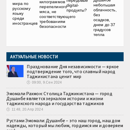
передовые
килограммов
мира по
небольшая
digital-
перепелиного
русскому
облачность,
продукты?
мяса, не
языку
без
соответствующего
среди
осадков,
требованиям
иностранцев
днем до 37
безопасности
градусов
тепла
АКТУАЛЬНЫЕ НОВОСТИ
Празднование Дня независимости — яркое
подтверждение того, что славный народ
Таджикистана ценит мир
🕔
09:00, 9.Сен 2024
Эмомали Рахмон: Столица Таджикистана — город
Душанбе является зеркалом истории и жизни
таджикского народа и государства таджиков
🕔
11:48, 20.Апр 2024
Рустами Эмомали: Душанбе – это наш город, наш дом
надежды, который мы любим, гордимся им и доверяем