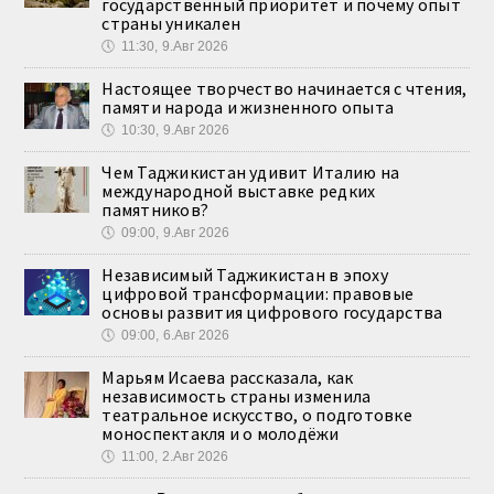
государственный приоритет и почему опыт
страны уникален
🕔
11:30, 9.Авг 2026
Настоящее творчество начинается с чтения,
памяти народа и жизненного опыта
🕔
10:30, 9.Авг 2026
Чем Таджикистан удивит Италию на
международной выставке редких
памятников?
🕔
09:00, 9.Авг 2026
Независимый Таджикистан в эпоху
цифровой трансформации: правовые
основы развития цифрового государства
🕔
09:00, 6.Авг 2026
Марьям Исаева рассказала, как
независимость страны изменила
театральное искусство, о подготовке
моноспектакля и о молодёжи
🕔
11:00, 2.Авг 2026