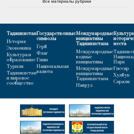
Все материалы рубрики
Таджикистан
Государственные
Международные
Культурн
символы
инициативы
историч
История
Таджикистана
места
Герб
Экономика
Международные
Таджикс
Флаг
Культура и
водные
Национа
образование
Гимн
инициативы
Парк
Туризм
Национальная
Международные
Гиссар
валюта
Таджикистан
инициативы
Хулбук
и мировое
Таджикистана
Саразм
сообщество
Навруз