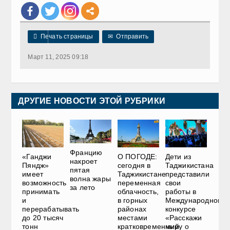

Печать страницы
✉
Отправить
Март 11, 2025 09:18
ДРУГИЕ НОВОСТИ ЭТОЙ РУБРИКИ
Францию
«Ганджи
О ПОГОДЕ:
Дети из
накроет
Пяндж»
сегодня в
Таджикистана
пятая
имеет
Таджикистане
представили
волна жары
возможность
переменная
свои
за лето
принимать
облачность,
работы в
и
в горных
Международном
перерабатывать
районах
конкурсе
до 20 тысяч
местами
«Расскажи
тонн
кратковременный
миру о