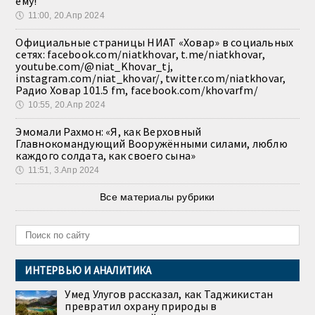
ему!
🕔
11:00, 20.Апр 2024
Официальные страницы НИАТ «Ховар» в социальных
сетях: facebook.com/niatkhovar, t.me/niatkhovar,
youtube.com/@niat_Khovar_tj,
instagram.com/niat_khovar/, twitter.com/niatkhovar,
Радио Ховар 101.5 fm, facebook.com/khovarfm/
🕔
10:55, 20.Апр 2024
Эмомали Рахмон: «Я, как Верховный
Главнокомандующий Вооружёнными силами, люблю
каждого солдата, как своего сына»
🕔
11:51, 3.Апр 2024
Все материалы рубрики
ИНТЕРВЬЮ И АНАЛИТИКА
Умед Улугов рассказал, как Таджикистан
превратил охрану природы в