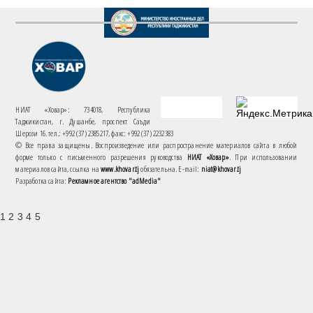
НИАТ «Ховар»: 734018, Республика
Таджикистан, г. Душанбе, проспект Саъди
Шерози 16. тел.: +992 (37) 2385217, факс: +992 (37) 2232383
© Все права защищены. Воспроизведение или распространение материалов сайта в любой
форме только с письменного разрешения руководства
НИАТ «Ховар»
. При использовании
материалов сайта, ссылка на
www.khovar.tj
обязательна. E-mail:
niat@khovar.tj
Разработка сайта:
Рекламное агентство "adMedia"
1 2 3 4 5