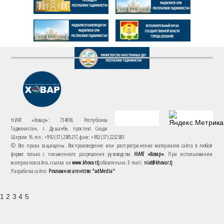
НИАТ «Ховар»: 734018, Республика
Таджикистан, г. Душанбе, проспект Саъди
Шерози 16. тел.: +992 (37) 2385217, факс: +992 (37) 2232383
© Все права защищены. Воспроизведение или распространение материалов сайта в любой
форме только с письменного разрешения руководства
НИАТ «Ховар»
. При использовании
материалов сайта, ссылка на
www.khovar.tj
обязательна. E-mail:
niat@khovar.tj
Разработка сайта:
Рекламное агентство "adMedia"
1 2 3 4 5