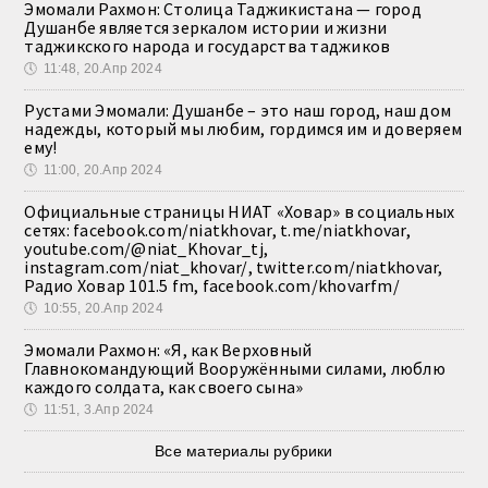
Эмомали Рахмон: Столица Таджикистана — город
Душанбе является зеркалом истории и жизни
таджикского народа и государства таджиков
🕔
11:48, 20.Апр 2024
Рустами Эмомали: Душанбе – это наш город, наш дом
надежды, который мы любим, гордимся им и доверяем
ему!
🕔
11:00, 20.Апр 2024
Официальные страницы НИАТ «Ховар» в социальных
сетях: facebook.com/niatkhovar, t.me/niatkhovar,
youtube.com/@niat_Khovar_tj,
instagram.com/niat_khovar/, twitter.com/niatkhovar,
Радио Ховар 101.5 fm, facebook.com/khovarfm/
🕔
10:55, 20.Апр 2024
Эмомали Рахмон: «Я, как Верховный
Главнокомандующий Вооружёнными силами, люблю
каждого солдата, как своего сына»
🕔
11:51, 3.Апр 2024
Все материалы рубрики