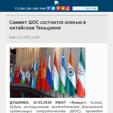
|
|
|
|
TJ
RU
EN
AR
FAR
101.5 FM
Саммит ШОС состоится осенью в
китайском Тяньцзине
Март 10, 2025 13:00
ДУШАНБЕ, 10.03.2025 /НИАТ «Ховар»/.
Китай,
будучи ротационным председателем Шанхайской
организации сотрудничества (ШОС), проведет