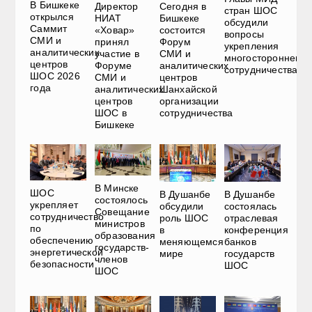
В Бишкеке
Директор
Сегодня в
стран ШОС
открылся
НИАТ
Бишкеке
обсудили
Саммит
«Ховар»
состоится
вопросы
СМИ и
принял
Форум
укрепления
аналитических
участие в
СМИ и
многостороннего
центров
Форуме
аналитических
сотрудничества
ШОС 2026
СМИ и
центров
года
аналитических
Шанхайской
центров
организации
ШОС в
сотрудничества
Бишкеке
В Минске
ШОС
В Душанбе
В Душанбе
состоялось
укрепляет
обсудили
состоялась
Совещание
сотрудничество
роль ШОС
отраслевая
министров
по
в
конференция
образования
обеспечению
меняющемся
банков
государств-
энергетической
мире
государств
членов
безопасности
ШОС
ШОС