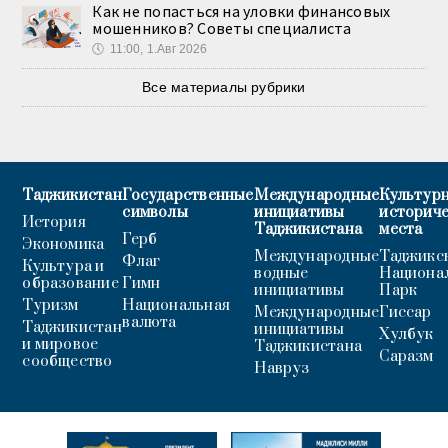
Как не попасться на уловки финансовых
мошенников? Советы специалиста
🕔
11:00, 1.Авг 2026
Все материалы рубрики
Таджикистан
Государственные
Международные
Культурн
символы
инициативы
историч
История
Таджикистана
места
Герб
Экономика
Международные
Таджикс
Флаг
Культура и
водные
Национа
образование
Гимн
инициативы
Парк
Туризм
Национальная
Международные
Гиссар
валюта
Таджикистан
инициативы
Хулбук
и мировое
Таджикистана
Саразм
сообщество
Навруз