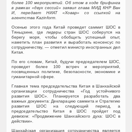
более 100 мероприятий. Об этом в ходе брифинга
в рамках «двух сессий» заявил глава МИД КНР Ван
И, передает НИАТ «Ховар» со ссылкой на
агентства Kazinform.
Осенью этого года Китай проведет саммит ШОС в
Тяньцзине, где лидеры стран ШОС соберутся на
берегу моря, чтобы обобщить успешный опыт,
наметить план развития и выработать консенсус по
сотрудничеству, — отметил министр иностранных дел
Китая.
По его словам, Китай, будучи председателем ШОС,
проведет более 100 встреч и мероприятий,
посвященных политике, безопасности, экономике и
гуманитарной сфере.
Главная тема председательства Китая в Шанхайской
организации сотрудничества «Год устойчивого
развития ШОС». Планируется разработать два
важных документа: Декларацию саммита и Стратегию
развития ШОС на следующий период, а
председательство Китая в ШОС пройдет под
девизом: «Продвижение Шанхайского духа: ШОС в
действии».
Шанхайская организация сотрудничества является