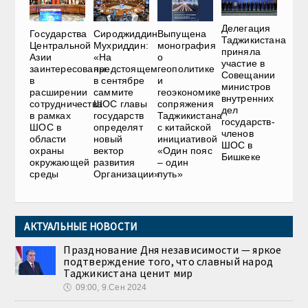
Делегация
Государства
Сироджиддин
Выпущена
Таджикистана
Центральной
Мухриддин:
монография
приняла
Азии
«На
о
участие в
заинтересованы
предстоящем
геополитике
Совещании
в
в сентябре
и
министров
расширении
саммите
геоэкономике
внутренних
сотрудничества
ШОС главы
сопряжения
дел
в рамках
государств
Таджикистана
государств-
ШОС в
определят
с китайской
членов
области
новый
инициативой
ШОС в
охраны
вектор
«Один пояс
Бишкеке
окружающей
развития
– один
среды
Организации»
путь»
АКТУАЛЬНЫЕ НОВОСТИ
Празднование Дня независимости — яркое
подтверждение того, что славный народ
Таджикистана ценит мир
🕔
09:00, 9.Сен 2024