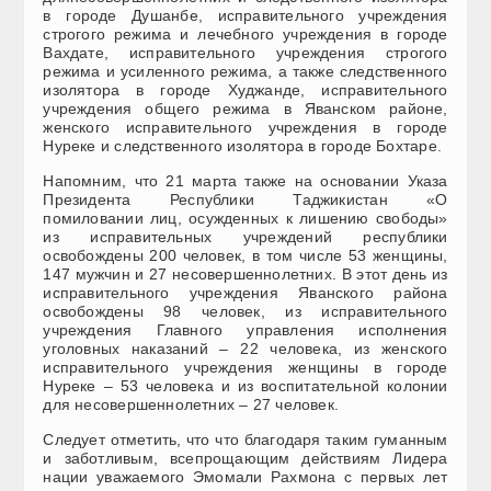
в городе Душанбе, исправительного учреждения
строгого режима и лечебного учреждения в городе
Вахдат
е
, исправительного учреждения строгого
режима и усиленного режима, а также следственного
изолятора в городе Худжанде, исправительного
учреждения общего режима в Яванском районе,
женского исправительного учреждения в городе
Нурек
е
и следственного изолятора в городе Бохтар
е
.
Напомним,
что 21 марта также
на основании Указа
Президента Республики Таджикистан «О
помиловании лиц, осужденных к лишению свободы»
из исправительных учреждений республики
освобождены 200 человек, в том числе 53 женщины,
147 мужчин и 27 несовершеннолетних.
В
этот день
из
исправительного учреждения Яванского района
освобождены 98 человек, из исправительного
учреждения Главного управления исполнения
уголовных наказаний
– 22 человека, из
женского
исправительного учреждения женщины в городе
Нурек
е
– 53 человека и из воспитательной колонии
для
несовершеннолетни
х
– 27 человек.
Следует отметить, что
что благодаря таким гуманным
и заботливым, всепрощающим действиям Лидера
нации уважаемого Эмомали Рахмона с первых лет