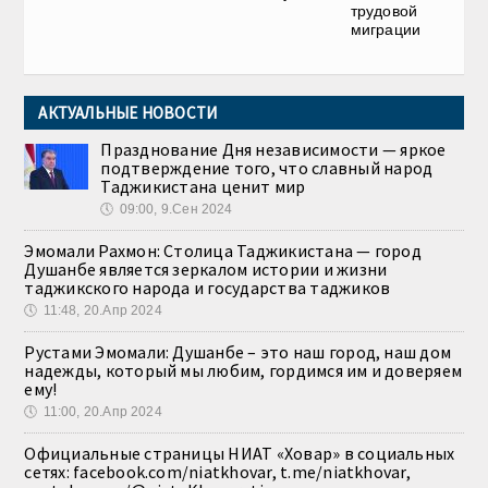
трудовой
миграции
АКТУАЛЬНЫЕ НОВОСТИ
Празднование Дня независимости — яркое
подтверждение того, что славный народ
Таджикистана ценит мир
🕔
09:00, 9.Сен 2024
Эмомали Рахмон: Столица Таджикистана — город
Душанбе является зеркалом истории и жизни
таджикского народа и государства таджиков
🕔
11:48, 20.Апр 2024
Рустами Эмомали: Душанбе – это наш город, наш дом
надежды, который мы любим, гордимся им и доверяем
ему!
🕔
11:00, 20.Апр 2024
Официальные страницы НИАТ «Ховар» в социальных
сетях: facebook.com/niatkhovar, t.me/niatkhovar,