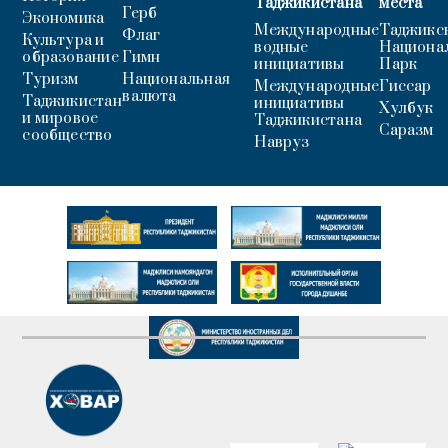
Таджикистана
места
Герб
Экономика
Международные
Таджикс
Флаг
Культура и
водные
Национа
образование
Гимн
инициативы
Парк
Туризм
Национальная
Международные
Гиссар
валюта
Таджикистан
инициативы
Хулбук
и мировое
Таджикистана
Саразм
сообщество
Навруз