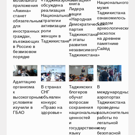
мобильного
Национального
книга
обсуждена
приложения
музея
Лидера
реализация
«Амина»
Таджикистана
нации
Национальной
станет
ознакомилось
«Народная
стратегии
обязательным
с ходом
Демократическая
активизации
для
археологических
партия
роли
иностранных
раскопок
Таджикистана
женщин в
граждан,
на древнем
и этапы
Таджикистане
въезжающих
памятнике
развития
в Россию в
Сайёд
независимого
безвизовом
Таджикистана»
порядке
Адаптацию
В странах
Таджикских
В
организма
СНГ
блогеров
международных
к
объявлен
обучат
аэропортах
высокогорным
конкурс
вопросам
Таджикистана
условиям
«Право на
сохранения
проведены
изучили в
здоровье»
национальных
разъяснительные
ГБАО
ценностей
работы по
и
легальной
государственному
и
языку
безопасной