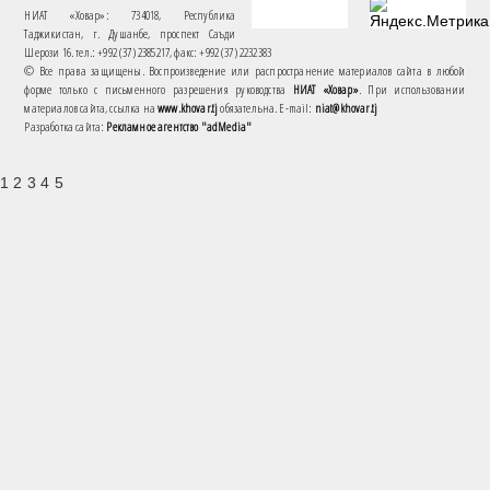
НИАТ «Ховар»: 734018, Республика
Таджикистан, г. Душанбе, проспект Саъди
Шерози 16. тел.: +992 (37) 2385217, факс: +992 (37) 2232383
© Все права защищены. Воспроизведение или распространение материалов сайта в любой
форме только с письменного разрешения руководства
НИАТ «Ховар»
. При использовании
материалов сайта, ссылка на
www.khovar.tj
обязательна. E-mail:
niat@khovar.tj
Разработка сайта:
Рекламное агентство "adMedia"
1 2 3 4 5