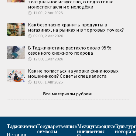
театральное искусство, о подготовке
моноспектакля и о молодёжи
🕔
11:00, 2.Авг 2026
Как безопасно хранить продукты в
магазинах, на рынках и в торговых точках?
🕔
09:00, 2.Авг 2026
В Таджикистане растаяло около 95 %
сезонного снежного покрова
🕔
12:00, 1.Авг 2026
Как не попасться на уловки финансовых
мошенников? Советы специалиста
🕔
11:00, 1.Авг 2026
Все материалы рубрики
Таджикистан
Государственные
Международные
Культурн
символы
инициативы
историч
История