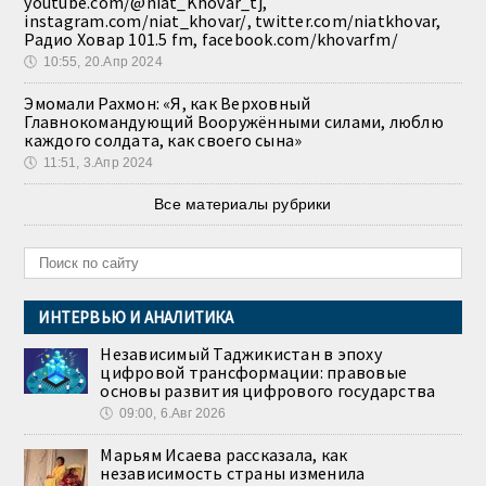
youtube.com/@niat_Khovar_tj,
instagram.com/niat_khovar/, twitter.com/niatkhovar,
Радио Ховар 101.5 fm, facebook.com/khovarfm/
🕔
10:55, 20.Апр 2024
Эмомали Рахмон: «Я, как Верховный
Главнокомандующий Вооружёнными силами, люблю
каждого солдата, как своего сына»
🕔
11:51, 3.Апр 2024
Все материалы рубрики
ИНТЕРВЬЮ И АНАЛИТИКА
Независимый Таджикистан в эпоху
цифровой трансформации: правовые
основы развития цифрового государства
🕔
09:00, 6.Авг 2026
Марьям Исаева рассказала, как
независимость страны изменила