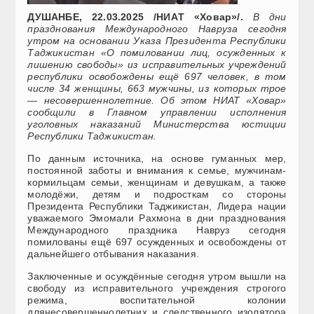
ДУШАНБЕ, 2
2
.03.2025
/НИА
Т «Ховар»/.
В дни
празднования Международного Навруз
а
сегодня
утром на основании Указа Президента Республики
Таджикистан
«
О помиловании
л
иц, осужденных к
лишению свободы
»
из исправительных учреждений
республики освобождены ещ
ё
697 человек, в том
числе 34 женщины, 663 мужчины, из которых
трое
—
несовершеннолетние.
Об этом НИАТ «Ховар»
сообщили в Главном управлении исполнения
уголовных наказаний Министерства юстиции
Республики Таджикистан.
По
данным
источника, на основе гуманных мер,
постоянной заботы и внимания к семье, мужчинам-
кормильцам семьи, женщинам и дев
уш
кам, а также
молод
ё
жи, детям и подросткам со стороны
Президента Республики Таджикистан, Лидера нации
уважаемого Эмомали Рахмона в дни празднования
Международного праздника Навруз сегодня
помилованы
ещ
ё
697 осужденных и освобождены от
дальнейшего отбывания наказания.
Заключенные и осужд
ё
нные сегодня утром вышли на
свободу из исправительного учреждения строгого
режима, воспита
тельной колонии
для
несовершеннолетних и следственного изолятора