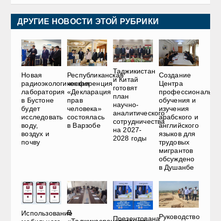
ДРУГИЕ НОВОСТИ ЭТОЙ РУБРИКИ
Таджикистан
Новая
Республиканская
Создание
и Китай
радиоэкологическая
конференция
Центра
готовят
лаборатория
«Декларация
профессионально
план
в Бустоне
прав
обучения и
научно-
будет
человека»
изучения
аналитического
исследовать
состоялась
арабского и
сотрудничества
воду,
в Варзобе
английского
на 2027-
воздух и
языков для
2028 годы
почву
трудовых
мигрантов
обсуждено
в Душанбе
В
Использование
Руководство
Презентована
«Таджикаэронавигации»