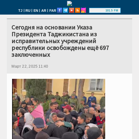
|
|
|
|
TJ
RU
EN
AR
FAR
101.5 FM
Сегодня на основании Указа
Президента Таджикистана из
исправительных учреждений
республики освобождены ещё 697
заключенных
Март 22, 2025 11:40