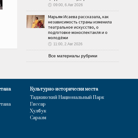
🕔
09:00, 6.Авг 2026
Марьям Исаева рассказала, как
независимость страны изменила
театральное искусство, о
подготовке моноспектакля и о
молодёжи
🕔
11:00, 2.Авг 2026
Все материалы рубрики
стана
Культурно-исторически места
Таджикский Национальный Парк
стана
Гиссар
Хулбук
Саразм