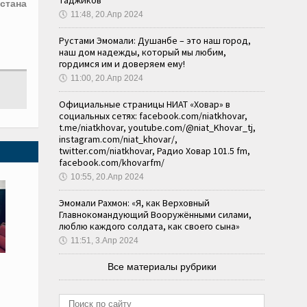
таджиков
стана
🕔
11:48, 20.Апр 2024
Рустами Эмомали: Душанбе – это наш город,
наш дом надежды, который мы любим,
гордимся им и доверяем ему!
🕔
11:00, 20.Апр 2024
Официальные страницы НИАТ «Ховар» в
социальных сетях: facebook.com/niatkhovar,
t.me/niatkhovar, youtube.com/@niat_Khovar_tj,
instagram.com/niat_khovar/,
twitter.com/niatkhovar, Радио Ховар 101.5 fm,
facebook.com/khovarfm/
🕔
10:55, 20.Апр 2024
Эмомали Рахмон: «Я, как Верховный
Главнокомандующий Вооружёнными силами,
люблю каждого солдата, как своего сына»
🕔
11:51, 3.Апр 2024
Все материалы рубрики