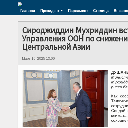
Главная
Президент
Парламент
Столица
Внешня
Сироджиддин Мухриддин вст
Управления ООН по снижению
Центральной Азии
Март 15, 2025 13:00
ДУШАНБ
Минист
Мухридд
риска б
Как соо
Таджики
сотрудн
Сендайс
климата
сохране