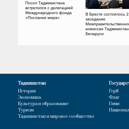
Посол Таджикистана
встретился с делегацией
Международного фонда
В Бресте состоялось 1
«Послание мира»
заседание
Межправительственно
комиссии Таджикистан
Беларуси
Таджикистан
Государс
История
Герб
Экономика
Флаг
Культура и образование
Гимн
Туризм
Национал
Таджикистан и мировое сообщество