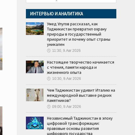
ИНТЕРВЬЮ И АНАЛИТИКА
Умед Улугов рассказал, как
Таджикистан превратил охрану
природы в государственный
приоритет и почему опыт страны
уникален
🕔
11:30, 9.Авг 2026
Настоящее творчество начинается
с чтения, памяти народа и
жизненного опыта
🕔
10:30, 9.Авг 2026
Чем Таджикистан удивит Италию на
международной выставке редких
памятников?
🕔
09:00, 9.Авг 2026
Независимый Таджикистан в эпоху
цифровой трансформации:
правовые основы развития
цифрового государства