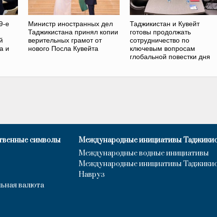
9-е
Министр иностранных дел
Таджикистан и Кувейт
Таджикистана принял копии
готовы продолжать
й
верительных грамот от
сотрудничество по
а и
нового Посла Кувейта
ключевым вопросам
глобальной повестки дня
твенные символы
Международные инициативы Таджики
Международные водные инициативы
Международные инициативы Таджики
Навруз
ьная валюта