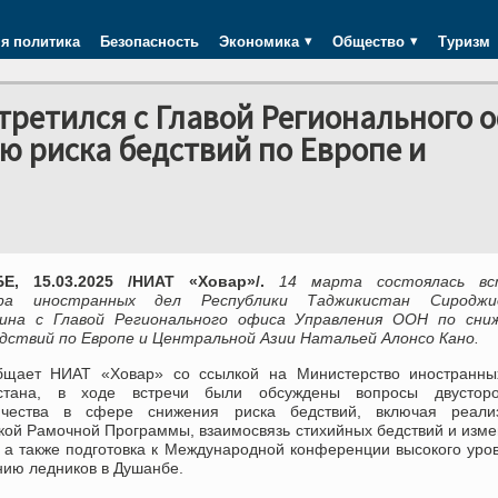
я политика
Безопасность
Экономика
Общество
Туризм
ретился с Главой Регионального 
 риска бедствий по Европе и
Е, 15.03.2025 /НИАТ «Ховар»/.
14 марта состоялась вс
ра иностранных дел Республики Таджикистан Сироджи
ина с Главой Регионального офиса Управления ООН по сни
едствий по Европе и Центральной Азии Натальей Алонсо Кано.
бщает НИАТ «Ховар» со ссылкой на Министерство иностранны
стана, в ходе встречи были обсуждены вопросы двусторо
ичества в сфере снижения риска бедствий, включая реали
кой Рамочной Программы, взаимосвязь стихийных бедствий и изм
, а также подготовка к Международной конференции высокого уро
нию ледников в Душанбе.