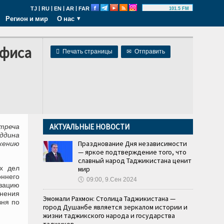
|
|
|
|
TJ
RU
EN
AR
FAR
101.5 FM
Регион и мир
О нас
офиса

Печать страницы
✉
Отправить
АКТУАЛЬНЫЕ НОВОСТИ
треча
ддина
Празднование Дня независимости
жению
— яркое подтверждение того, что
славный народ Таджикистана ценит
х дел
мир
ннего
🕔
09:00, 9.Сен 2024
зацию
енения
Эмомали Рахмон: Столица Таджикистана —
вня по
город Душанбе является зеркалом истории и
жизни таджикского народа и государства