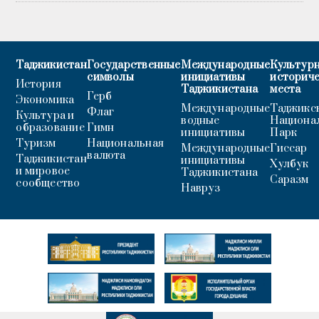
Таджикистан
Государственные
Международные
Культурн
символы
инициативы
историч
История
Таджикистана
места
Герб
Экономика
Международные
Таджикс
Флаг
Культура и
водные
Национа
образование
Гимн
инициативы
Парк
Туризм
Национальная
Международные
Гиссар
валюта
Таджикистан
инициативы
Хулбук
и мировое
Таджикистана
Саразм
сообщество
Навруз