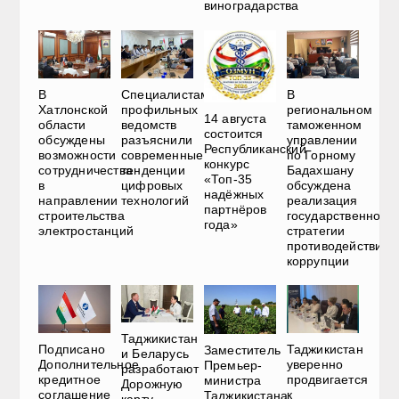
виноградарства
В
Специалистам
В
Хатлонской
профильных
региональном
14 августа
области
ведомств
таможенном
состоится
обсуждены
разъяснили
управлении
Республиканский
возможности
современные
по Горному
конкурс
сотрудничества
тенденции
Бадахшану
«Топ-35
в
цифровых
обсуждена
надёжных
направлении
технологий
реализация
партнёров
строительства
государственной
года»
электростанций
стратегии
противодействия
коррупции
Таджикистан
Подписано
Таджикистан
Заместитель
и Беларусь
Дополнительное
уверенно
Премьер-
разработают
кредитное
продвигается
министра
Дорожную
соглашение
к
Таджикистана