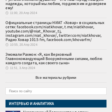
надежды, который мы любим, гордимся им и доверяем
ему!
🕔
11:00, 20.Апр 2024
Официальные страницы НИАТ «Ховар» в социальных
сетях: facebook.com/niatkhovar, t.me/niatkhovar,
youtube.com/@niat_Khovar_tj,
instagram.com/niat_khovar/, twitter.com/niatkhovar,
Радио Ховар 101.5 fm, facebook.com/khovarfm/
🕔
10:55, 20.Апр 2024
Эмомали Рахмон: «Я, как Верховный
Главнокомандующий Вооружёнными силами, люблю
каждого солдата, как своего сына»
🕔
11:51, 3.Апр 2024
Все материалы рубрики
ИНТЕРВЬЮ И АНАЛИТИКА