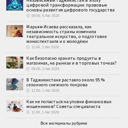
Независимый Таджикистан в эпоху
цифровой трансформации: правовые
основы развития цифрового государства
🕔
09:00, 6.Авг 2026
Марьям Исаева рассказала, как
независимость страны изменила
театральное искусство, о подготовке
моноспектакля и о молодёжи
🕔
11:00, 2.Авг 2026
Как безопасно хранить продукты в
магазинах, на рынках и в торговых точках?
🕔
09:00, 2.Авг 2026
В Таджикистане растаяло около 95 %
сезонного снежного покрова
🕔
12:00, 1.Авг 2026
Как не попасться на уловки финансовых
мошенников? Советы специалиста
🕔
11:00, 1.Авг 2026
Все материалы рубрики