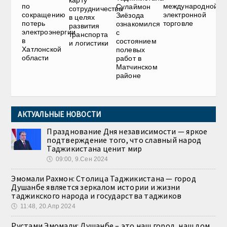
карту
по
международной
Сулаймон
сотрудничества
сокращению
электронной
Зиёзода
в целях
потерь
торговле
ознакомился
развития
электроэнергии
с
транспорта
в
состоянием
и логистики
Хатлонской
полевых
области
работ в
Матчинском
районе
АКТУАЛЬНЫЕ НОВОСТИ
Празднование Дня независимости — яркое
подтверждение того, что славный народ
Таджикистана ценит мир
🕔
09:00, 9.Сен 2024
Эмомали Рахмон: Столица Таджикистана — город
Душанбе является зеркалом истории и жизни
таджикского народа и государства таджиков
🕔
11:48, 20.Апр 2024
Рустами Эмомали: Душанбе – это наш город, наш дом