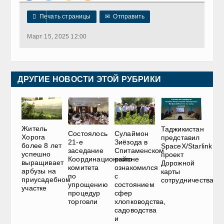

Печать страницы
✉
Отправить
Март 15, 2025 12:00
ДРУГИЕ НОВОСТИ ЭТОЙ РУБРИКИ
Житель
Таджикистан
Состоялось
Сулаймон
Хорога
представил
21-е
Зиёзода в
более 8 лет
SpaceX/Starlink
заседание
Спитаменском
успешно
проект
Координационного
районе
выращивает
Дорожной
комитета
ознакомился
арбузы на
карты
по
с
приусадебном
сотрудничества
упрощению
состоянием
участке
процедур
сфер
торговли
хлопководства,
садоводства
и