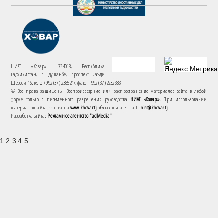
НИАТ «Ховар»: 734018, Республика
Таджикистан, г. Душанбе, проспект Саъди
Шерози 16. тел.: +992 (37) 2385217, факс: +992 (37) 2232383
© Все права защищены. Воспроизведение или распространение материалов сайта в любой
форме только с письменного разрешения руководства
НИАТ «Ховар»
. При использовании
материалов сайта, ссылка на
www.khovar.tj
обязательна. E-mail:
niat@khovar.tj
Разработка сайта:
Рекламное агентство "adMedia"
1 2 3 4 5