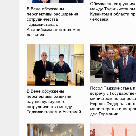
Обсуждено сотрудниче
В Вене обсуждены
между Таджикистаном
перспективы расширения
Кувейтом в области пр
сотрудничества
человека
Таджикистана с
Австрийским агентством по
развитию
Посол Таджикистана п
В Вене обсуждены
встречу с Государств
перспективы развития
министром по вопрос
научно-культурного
Европы Федерального
сотрудничества между
министерства иностра
Таджикистаном и Австрией
дел Германии