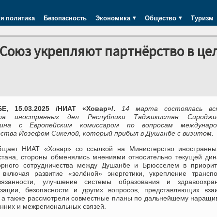
я политика
Безопасность
Экономика
Общество
Туризм
Союз укрепляют партнёрство в це
Е, 15.03.2025 /НИАТ «Ховар»/.
14 марта состоялась вс
ра иностранных дел Республики Таджикистан Сироджи
дина с Европейским комиссаром по вопросам междунаро
ства Йозефом Сикелой, который прибыл в Душанбе с визитом.
бщает НИАТ «Ховар» со ссылкой на Министерство иностранны
стана, стороны обменялись мнениями относительно текущей ди
орного сотрудничества между Душанбе и Брюсселем в приорит
 включая развитие «зелёной» энергетики, укрепление транспо
вязанности, улучшение системы образования и здравоохран
зации, безопасности и других вопросов, представляющих вза
, а также рассмотрели совместные планы по дальнейшему наращ
нних и межрегиональных связей.