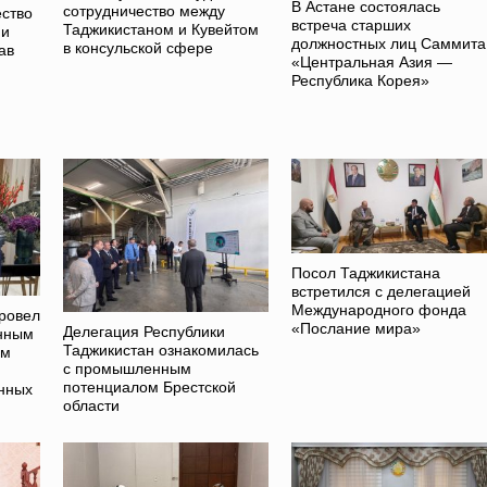
В Астане состоялась
сотрудничество между
ство
встреча старших
Таджикистаном и Кувейтом
 и
должностных лиц Саммита
в консульской сфере
ав
«Центральная Азия —
Республика Корея»
Посол Таджикистана
встретился с делегацией
Международного фонда
ровел
«Послание мира»
Делегация Республики
енным
Таджикистан ознакомилась
ам
с промышленным
потенциалом Брестской
нных
области