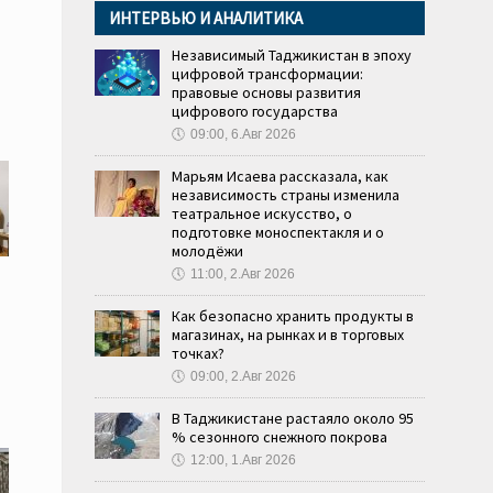
ИНТЕРВЬЮ И АНАЛИТИКА
Независимый Таджикистан в эпоху
цифровой трансформации:
правовые основы развития
цифрового государства
🕔
09:00, 6.Авг 2026
Марьям Исаева рассказала, как
независимость страны изменила
театральное искусство, о
подготовке моноспектакля и о
молодёжи
🕔
11:00, 2.Авг 2026
Как безопасно хранить продукты в
магазинах, на рынках и в торговых
точках?
🕔
09:00, 2.Авг 2026
В Таджикистане растаяло около 95
% сезонного снежного покрова
🕔
12:00, 1.Авг 2026