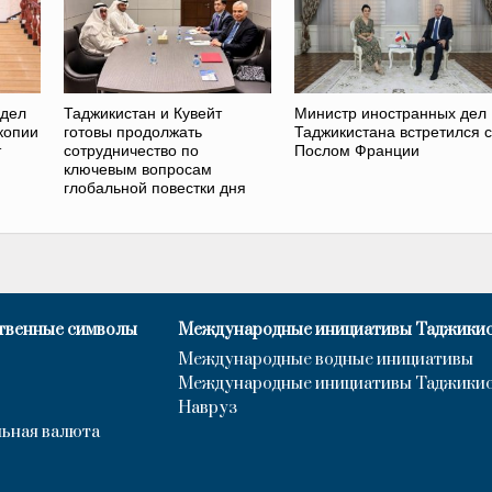
 дел
Таджикистан и Кувейт
Министр иностранных дел
копии
готовы продолжать
Таджикистана встретился с
т
сотрудничество по
Послом Франции
ключевым вопросам
глобальной повестки дня
твенные символы
Международные инициативы Таджики
Международные водные инициативы
Международные инициативы Таджики
Навруз
ьная валюта