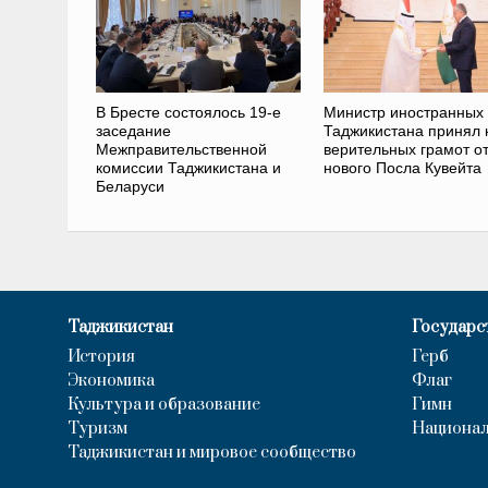
В Бресте состоялось 19-е
Министр иностранных
заседание
Таджикистана принял 
Межправительственной
верительных грамот о
комиссии Таджикистана и
нового Посла Кувейта
Беларуси
Таджикистан
Государс
История
Герб
Экономика
Флаг
Культура и образование
Гимн
Туризм
Национал
Таджикистан и мировое сообщество