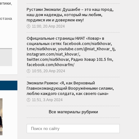
етики,
Рустами Эмомали: Душанбе – это наш город,
наш дом надежды, который мы любим,
стана
гордимся им и доверяем ему!
🕔
11:00, 20.Апр 2024
Официальные страницы НИАТ «Ховар» в
социальных сетях: facebook.com/niatkhovar,
t.me/niatkhovar, youtube.com/@niat_Khovar_tj,
instagram.com/niat_khovar/,
twitter.com/niatkhovar, Радио Ховар 101.5 fm,
facebook.com/khovarfm/
🕔
10:55, 20.Апр 2024
Эмомали Рахмон: «Я, как Верховный
Главнокомандующий Вооружёнными силами,
люблю каждого солдата, как своего сына»
🕔
11:51, 3.Апр 2024
Все материалы рубрики