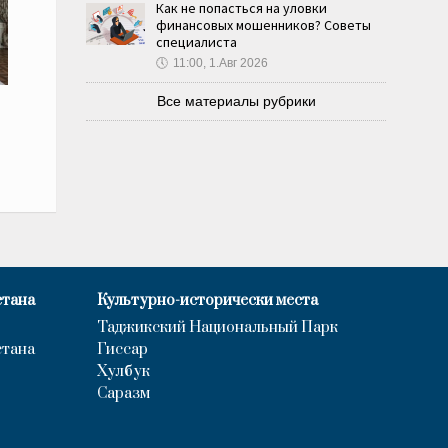
Как не попасться на уловки
финансовых мошенников? Советы
специалиста
🕔
11:00, 1.Авг 2026
Все материалы рубрики
стана
Культурно-исторически места
Таджикский Национальный Парк
стана
Гиссар
Хулбук
Саразм