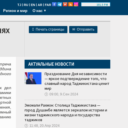
|
|
|
|
TJ
RU
EN
AR
FAR
101.5 FM
Регион и мир
О нас
лях

Печать страницы
✉
Отправить
АКТУАЛЬНЫЕ НОВОСТИ
треча
ддина
Празднование Дня независимости
дного
— яркое подтверждение того, что
славный народ Таджикистана ценит
х дел
мир
намики
🕔
09:00, 9.Сен 2024
етных
ртной
Эмомали Рахмон: Столица Таджикистана —
ения,
город Душанбе является зеркалом истории и
имный
жизни таджикского народа и государства
иванию
таджиков
🕔
11:48, 20.Апр 2024