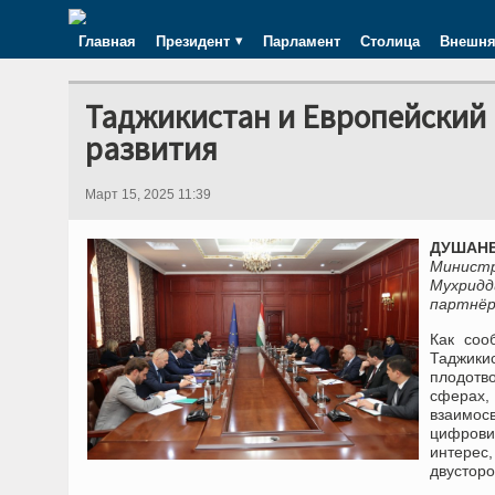
Главная
Президент
Парламент
Столица
Внешня
Таджикистан и Европейский 
развития
Март 15, 2025 11:39
ДУШАНБ
Минист
Мухрид
партнёр
Как соо
Таджики
плодотв
сферах,
взаимос
цифрови
интерес
двусторо