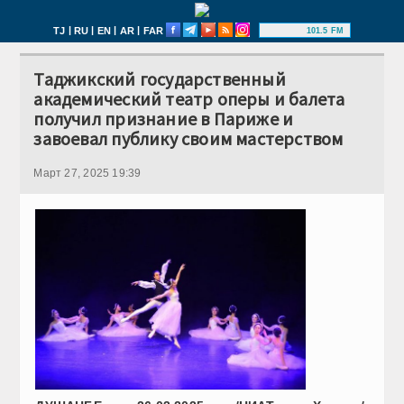
|
|
|
|
TJ
RU
EN
AR
FAR
101.5 FM
Таджикский государственный
академический театр оперы и балета
получил признание в Париже и
завоевал публику своим мастерством
Март 27, 2025 19:39