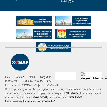
Навруз
НИАТ «Ховар»: 734018, Республика
Таджикистан, г. Душанбе, проспект Саъди
Шерози 16. тел.: +992 (37) 2385217, факс: +992 (37) 2232383
© Все права защищены. Воспроизведение или распространение материалов сайта в любой
форме только с письменного разрешения руководства
НИАТ «Ховар»
. При использовании
материалов сайта, ссылка на
www.khovar.tj
обязательна. E-mail:
niat@khovar.tj
Разработка сайта:
Рекламное агентство "adMedia"