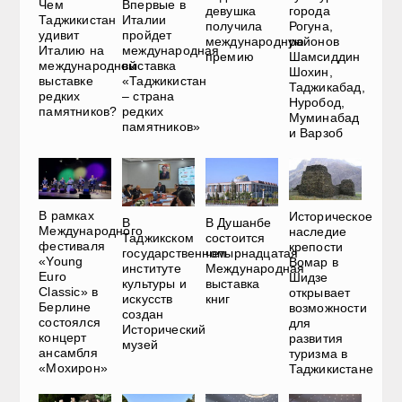
Чем
Впервые в
девушка
города
Таджикистан
Италии
получила
Рогуна,
удивит
пройдет
международную
районов
Италию на
международная
премию
Шамсиддин
международной
выставка
Шохин,
выставке
«Таджикистан
Таджикабад,
редких
– страна
Нуробод,
памятников?
редких
Муминабад
памятников»
и Варзоб
В рамках
Историческое
В
В Душанбе
Международного
наследие
Таджикском
состоится
фестиваля
крепости
государственном
четырнадцатая
«Young
Вомар в
институте
Международная
Euro
Шидзе
культуры и
выставка
Classic» в
открывает
искусств
книг
Берлине
возможности
создан
состоялся
для
Исторический
концерт
развития
музей
ансамбля
туризма в
«Мохирон»
Таджикистане