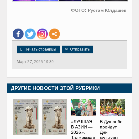
ФОТО: Рустам Юлдашев

Печать страницы
✉
Отправить
Март 27, 2025 19:39
ДРУГИЕ НОВОСТИ ЭТОЙ РУБРИКИ
«ЛУЧШАЯ
В Душанбе
В АЗИИ —
пройдут
2026».
Дни
Таджикская
культуры