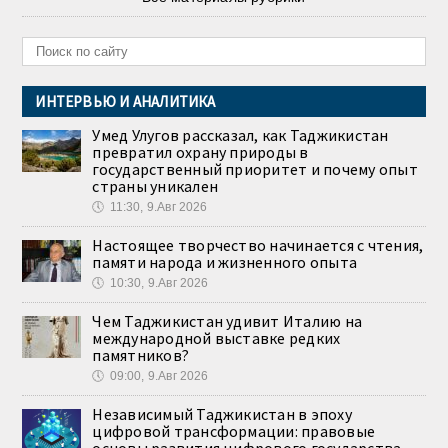
ИНТЕРВЬЮ И АНАЛИТИКА
Умед Улугов рассказал, как Таджикистан
превратил охрану природы в
государственный приоритет и почему опыт
страны уникален
🕔
11:30, 9.Авг 2026
Настоящее творчество начинается с чтения,
памяти народа и жизненного опыта
🕔
10:30, 9.Авг 2026
Чем Таджикистан удивит Италию на
международной выставке редких
памятников?
🕔
09:00, 9.Авг 2026
Независимый Таджикистан в эпоху
цифровой трансформации: правовые
основы развития цифрового государства