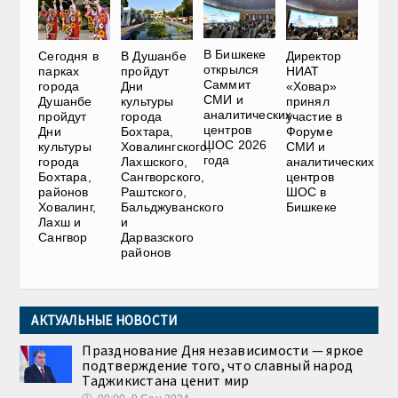
В Бишкеке
Сегодня в
В Душанбе
Директор
открылся
парках
пройдут
НИАТ
Саммит
города
Дни
«Ховар»
СМИ и
Душанбе
культуры
принял
аналитических
пройдут
города
участие в
центров
Дни
Бохтара,
Форуме
ШОС 2026
культуры
Ховалингского,
СМИ и
года
города
Лахшского,
аналитических
Бохтара,
Сангворского,
центров
районов
Раштского,
ШОС в
Ховалинг,
Бальджуванского
Бишкеке
Лахш и
и
Сангвор
Дарвазского
районов
АКТУАЛЬНЫЕ НОВОСТИ
Празднование Дня независимости — яркое
подтверждение того, что славный народ
Таджикистана ценит мир