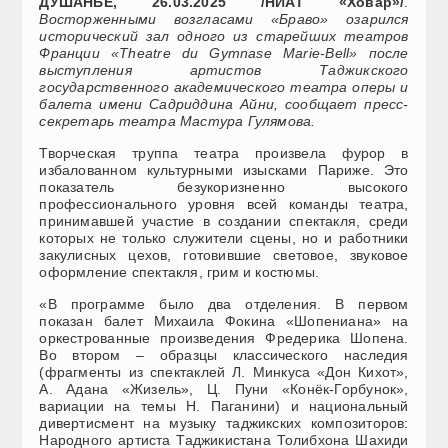
ДУШАНБЕ, 26.03.2025 /НИАТ «Ховар»/
.
Восторженными возгласами «Браво» озарился
исторический зал одного из старейших театров
Франции «Thеаtre du Gymnase Marie-Bell» после
выступления артистов Таджикского
государственного академического театра оперы и
балета имени Садриддина Айни, сообщает пресс-
секретарь театра Мастура Гулямова.
Творческая труппа театра произвела фурор в
избалованном культурными изысками Париже. Это
показатель безукоризненно высокого
профессионального уровня всей команды театра,
принимавшей участие в создании спектакля, среди
которых не только служители сцены, но и работники
закулисных цехов, готовившие световое, звуковое
оформление спектакля, грим и костюмы.
«В программе было два отделения. В первом
показан балет Михаила Фокина «Шопениана» на
оркестрованные произведения Фредерика Шопена.
Во втором – образцы классического наследия
(фрагменты из спектаклей Л. Минкуса «Дон Кихот»,
А. Адана «Жизель», Ц. Пуни «Конёк-Горбунок»,
вариации на темы Н. Паганини) и национальный
дивертисмент на музыку таджикских композиторов:
Народного артиста Таджикистана Толибхона Шахиди