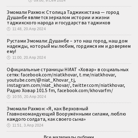
🕔
09:00, 9.Сен 2024
Эмомали Рахмон: Столица Таджикистана — город
Душанбе является зеркалом истории и жизни
таджикского народа и государства таджиков
🕔
11:48, 20.Апр 2024
Рустами Эмомали: Душанбе – это наш город, наш дом
надежды, который мы любим, гордимся им и доверяем
ему!
🕔
11:00, 20.Апр 2024
Официальные страницы НИАТ «Ховар» в социальных
сетях: facebook.com/niatkhovar, t.me/niatkhovar,
youtube.com/@niat_Khovar_tj,
instagram.com/niat_khovar/, twitter.com/niatkhovar,
Радио Ховар 101.5 fm, facebook.com/khovarfm/
🕔
10:55, 20.Апр 2024
Эмомали Рахмон: «Я, как Верховный
Главнокомандующий Вооружёнными силами, люблю
каждого солдата, как своего сына»
🕔
11:51, 3.Апр 2024
Все материалы рубрики