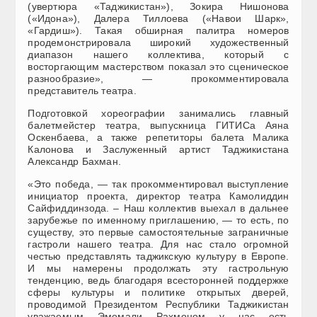
(увертюра «Таджикистан»), Зокира Нишонова
(«Идона»), Далера Тиллоева («Навои Шарк»,
«Гардиш»). Такая обширная палитра номеров
продемонстрировала широкий художественный
диапазон нашего коллектива, который с
восторгающим мастерством показал это сценическое
разнообразие», — прокомментировала
представитель театра.
Подготовкой хореографии занимались главный
балетмейстер театра, выпускница ГИТИСа Аяна
Оскенбаева, а также репетиторы балета Малика
Калонова и Заслуженный артист Таджикистана
Александр Бахман.
«Это победа, — так прокомментировал выступление
инициатор проекта, директор театра Камолиддин
Сайфиддинзода. – Наш коллектив выехал в дальнее
зарубежье по именному приглашению, — то есть, по
существу, это первые самостоятельные заграничные
гастроли нашего театра. Для нас стало огромной
честью представлять таджикскую культуру в Европе.
И мы намерены продолжать эту гастрольную
тенденцию, ведь благодаря всесторонней поддержке
сферы культуры и политике открытых дверей,
проводимой Президентом Республики Таджикистан
уважаемым Эмомали Рахмоном у нас есть