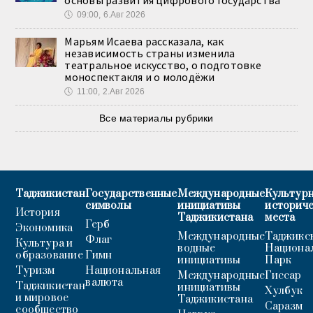
🕔
09:00, 6.Авг 2026
Марьям Исаева рассказала, как
независимость страны изменила
театральное искусство, о подготовке
моноспектакля и о молодёжи
🕔
11:00, 2.Авг 2026
Все материалы рубрики
Таджикистан
Государственные
Международные
Культурн
символы
инициативы
историч
История
Таджикистана
места
Герб
Экономика
Международные
Таджикс
Флаг
Культура и
водные
Национа
образование
Гимн
инициативы
Парк
Туризм
Национальная
Международные
Гиссар
валюта
Таджикистан
инициативы
Хулбук
и мировое
Таджикистана
Саразм
сообщество