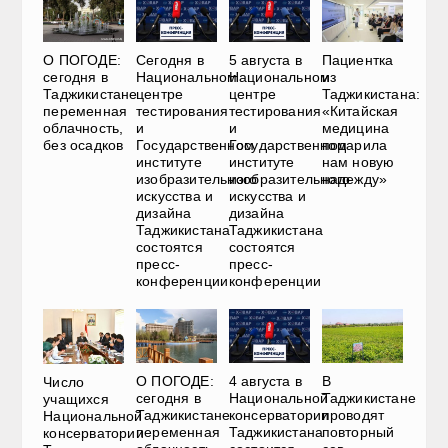
О ПОГОДЕ:
Сегодня в
5 августа в
Пациентка
сегодня в
Национальном
Национальном
из
Таджикистане
центре
центре
Таджикистана:
переменная
тестирования
тестирования
«Китайская
облачность,
и
и
медицина
без осадков
Государственном
Государственном
подарила
институте
институте
нам новую
изобразительного
изобразительного
надежду»
искусства и
искусства и
дизайна
дизайна
Таджикистана
Таджикистана
состоятся
состоятся
пресс-
пресс-
конференции
конференции
О ПОГОДЕ:
4 августа в
В
Число
сегодня в
Национальной
Таджикистане
учащихся
Таджикистане
консерватории
проводят
Национальной
переменная
Таджикистана
повторный
консерватории