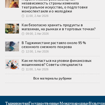
независимость страны изменила
театральное искусство, о подготовке
моноспектакля и о молодёжи
🕔
11:00, 2.Авг 2026
Как безопасно хранить продукты в
магазинах, на рынках и в торговых точках?
🕔
09:00, 2.Авг 2026
В Таджикистане растаяло около 95 %
сезонного снежного покрова
🕔
12:00, 1.Авг 2026
Как не попасться на уловки финансовых
мошенников? Советы специалиста
🕔
11:00, 1.Авг 2026
Все материалы рубрики
Таджикистан
Государственные
Международные
Культурн