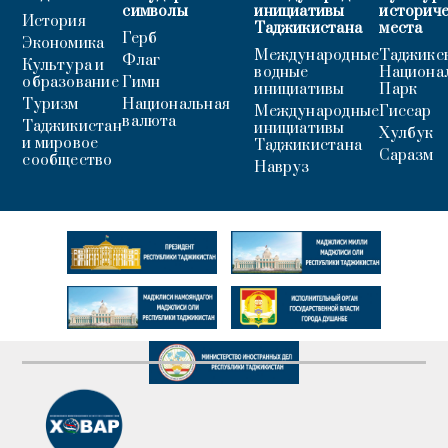
символы
инициативы
историч
История
Таджикистана
места
Герб
Экономика
Международные
Таджикс
Флаг
Культура и
водные
Национа
образование
Гимн
инициативы
Парк
Туризм
Национальная
Международные
Гиссар
валюта
Таджикистан
инициативы
Хулбук
и мировое
Таджикистана
Саразм
сообщество
Навруз