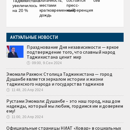
облачность,
состоится
сев
Таджикистана
местами
пресс-
увеличилось
кратковременный
конференция
на 20 %
дождь
АКТУАЛЬНЫЕ НОВОСТИ
Празднование Дня независимости — яркое
подтверждение того, что славный народ
Таджикистана ценит мир
🕔
09:00, 9.Сен 2024
Эмомали Рахмон: Столица Таджикистана — город
Душанбе является зеркалом истории и жизни
таджикского народа и государства таджиков
🕔
11:48, 20.Апр 2024
Рустами Эмомали: Душанбе – это наш город, наш дом
надежды, который мы любим, гордимся им и доверяем
ему!
🕔
11:00, 20.Апр 2024
Официальные страницы НИАТ «Ховар» в социальных