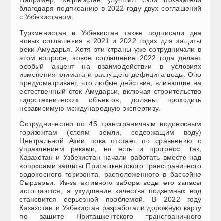
Например, Кыргызстан улучшил свои показатели
благодаря подписанию в 2022 году двух соглашений
с Узбекистаном.
Туркменистан и Узбекистан также подписали два
новых соглашения в 2021 и 2022 годах для защиты
реки Амударья. Хотя эти страны уже сотрудничали в
этом вопросе, новое соглашение 2022 года делает
особый акцент на взаимодействии в условиях
изменения климата и растущего дефицита воды. Оно
предусматривает, что любые действия, влияющие на
естественный сток Амударьи, включая строительство
гидротехнических объектов, должны проходить
независимую международную экспертизу.
Сотрудничество по 45 трансграничным водоносным
горизонтам (слоям земли, содержащим воду)
Центральной Азии пока отстает по сравнению с
управлением реками, но есть и прогресс. Так,
Казахстан и Узбекистан начали работать вместе над
вопросами защиты Приташкентского трансграничного
водоносного горизонта, расположенного в бассейне
Сырдарьи. Из-за активного забора воды его запасы
истощаются, а ухудшение качества подземных вод
становится серьезной проблемой. В 2022 году
Казахстан и Узбекистан разработали дорожную карту
по защите Приташкентского трансграничного