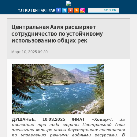
|
|
|
|
TJ
RU
EN
AR
FAR
101.5 FM
Центральная Азия расширяет
сотрудничество по устойчивому
использованию общих рек
Март 10, 2025 09:30
ДУШАНБЕ, 10.03.2025 /НИАТ «Ховар»/.
За
последние три года страны Центральной Азии
заключили четыре новых двусторонних соглашения
по управлению речными водными ресурсами. В