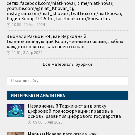
сетях: facebook.com/niatkhovar, t.me/niatkhovar,
youtube.com/@niat_Khovar_tj,
instagram.com/niat_khovar/, twitter.com/niatkhovar,
Радио Ховар 101.5 fm, facebook.com/khovarfm/
🕔
10:55, 20.Апр 2024
Эмомали Рахмон: «Я, как Верховный
Главнокомандующий Вооружёнными силами, люблю
каждого солдата, как своего сына»
🕔
11:51, 3.Апр 2024
Все материалы рубрики
ИНТЕРВЬЮ И АНАЛИТИКА
Независимый Таджикистан в эпоху
цифровой трансформации: правовые
основы развития цифрового государства
🕔
09:00, 6.Авг 2026
Марьям Исаева рассказала, как