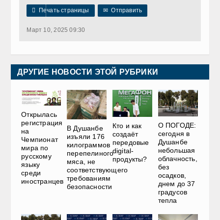

Печать страницы
✉
Отправить
Март 10, 2025 09:30
ДРУГИЕ НОВОСТИ ЭТОЙ РУБРИКИ
Открылась
регистрация
О ПОГОДЕ:
Кто и как
В Душанбе
на
сегодня в
создаёт
изъяли 176
Чемпионат
Душанбе
передовые
килограммов
мира по
небольшая
digital-
перепелиного
русскому
облачность,
продукты?
мяса, не
языку
без
соответствующего
среди
осадков,
требованиям
иностранцев
днем до 37
безопасности
градусов
тепла