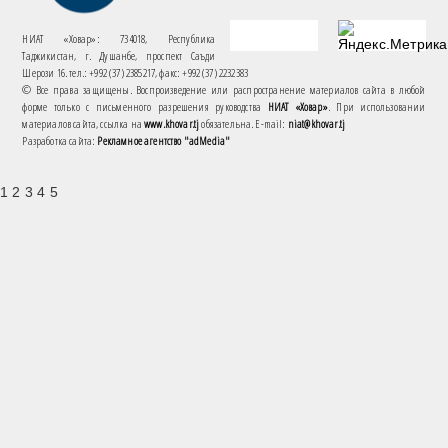
НИАТ «Ховар»: 734018, Республика
Таджикистан, г. Душанбе, проспект Саъди
Шерози 16. тел.: +992 (37) 2385217, факс: +992 (37) 2232383
© Все права защищены. Воспроизведение или распространение материалов сайта в любой
форме только с письменного разрешения руководства
НИАТ «Ховар»
. При использовании
материалов сайта, ссылка на
www.khovar.tj
обязательна. E-mail:
niat@khovar.tj
Разработка сайта:
Рекламное агентство "adMedia"
1 2 3 4 5