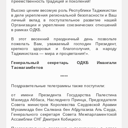
преемственность традиций и поколений!
Высоко ценим весомую роль Республики Таджикистан
в деле укрепления региональной безопасности и Ваш
личный вклад в поступательное развитие нашей
Организации и укрепление союзнических отношений
в рамках ОДКБ.
В этот весенний праздничный день позвольте
пожелать Вам, уважаемый господин Президент,
крепкого здоровья и благополучия, а народу
Таджикистана — мира и процветания!».
Генеральный секретарь ОДКБ Имангали
Тасмагамбетов
*****
Поздравительные телеграммы также поступили:
от имени Президента Государства Палестина
Махмуда Аббаса, Наследнего Принца, Председателя
Совета министров Королевства Саудовской Аравии
Мухаммада бен Салмана бен Абдулазиза Аль Сауда,
Генерального секретаря Совета Межпарламентской
Ассамблеи СНГ Дмитрия Кобицкого.