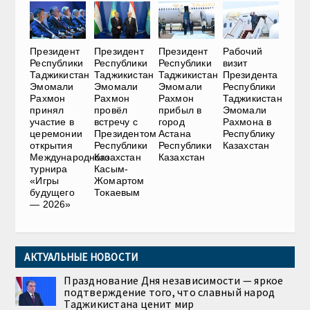
Президент
Президент
Президент
Рабочий
Республики
Республики
Республики
визит
Таджикистан
Таджикистан
Таджикистан
Президента
Эмомали
Эмомали
Эмомали
Республики
Рахмон
Рахмон
Рахмон
Таджикистан
принял
провёл
прибыл в
Эмомали
участие в
встречу с
город
Рахмона в
церемонии
Президентом
Астана
Республику
открытия
Республики
Республики
Казахстан
Международного
Казахстан
Казахстан
турнира
Касым-
«Игры
Жомартом
будущего
Токаевым
— 2026»
АКТУАЛЬНЫЕ НОВОСТИ
Празднование Дня независимости — яркое
подтверждение того, что славный народ
Таджикистана ценит мир