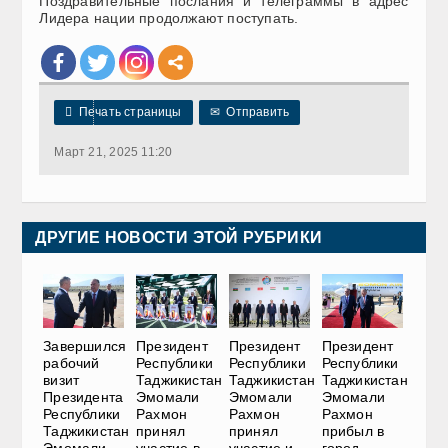
Поздравительные послания и телеграммы в адрес
Лидера нации продолжают поступать.

Печать страницы
✉
Отправить
Март 21, 2025 11:20
ДРУГИЕ НОВОСТИ ЭТОЙ РУБРИКИ
Завершился
Президент
Президент
Президент
рабочий
Республики
Республики
Республики
визит
Таджикистан
Таджикистан
Таджикистан
Президента
Эмомали
Эмомали
Эмомали
Республики
Рахмон
Рахмон
Рахмон
Таджикистан
принял
принял
прибыл в
Эмомали
участие в
участие и
город