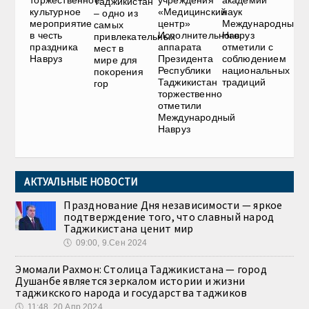
торжественное
учреждения
академии
Таджикистан
культурное
«Медицинский
наук
– одно из
мероприятие
центр»
Международный
самых
в честь
Исполнительного
Навруз
привлекательных
праздника
аппарата
отметили с
мест в
Навруз
Президента
соблюдением
мире для
Республики
национальных
покорения
Таджикистан
традиций
гор
торжественно
отметили
Международный
Навруз
АКТУАЛЬНЫЕ НОВОСТИ
Празднование Дня независимости — яркое
подтверждение того, что славный народ
Таджикистана ценит мир
🕔
09:00, 9.Сен 2024
Эмомали Рахмон: Столица Таджикистана — город
Душанбе является зеркалом истории и жизни
таджикского народа и государства таджиков
🕔
11:48, 20.Апр 2024