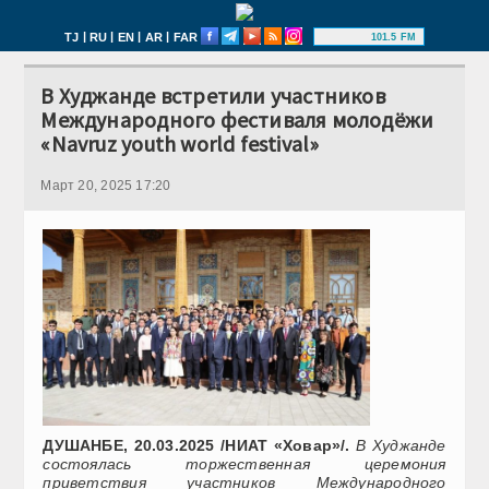
|
|
|
|
TJ
RU
EN
AR
FAR
101.5 FM
В Худжанде встретили участников
Международного фестиваля молодёжи
«Navruz youth world festival»
Март 20, 2025 17:20
ДУШАНБЕ, 20.03.2025 /НИАТ «Ховар»/.
В Худжанде
состоялась торжественная церемония
приветствия участников Международного