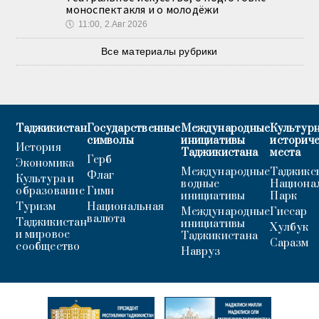
моноспектакля и о молодёжи
🕔
11:00, 2.Авг 2026
Все материалы рубрики
Таджикистан
Государственные
Международные
Культурн
символы
инициативы
историч
История
Таджикистана
места
Герб
Экономика
Международные
Таджикс
Флаг
Культура и
водные
Национа
образование
Гимн
инициативы
Парк
Туризм
Национальная
Международные
Гиссар
валюта
Таджикистан
инициативы
Хулбук
и мировое
Таджикистана
Саразм
сообщество
Навруз