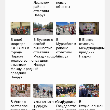
Яванском
новые
районе
объекты
отметили
Навруз
В штаб-
В Бустоне с
В
В Египте
квартире
особой
Мургабском
отметили
ЮНЕСКО в
пышностью
районе
Международный
городе
отметили
отметили
праздник
Париже
Международный
Навруз
Навруз
торжественно
праздник
отметили
Навруз
Международный
праздник
Навруз
В Анкаре
Сотрудники
В
АЛЬПИНИСТСКИЙ
состоялось
Государственного
Национальной
ТУРИЗМ.