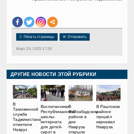

Печать страницы
✉
Отправить
Март 20, 2025 17:20
ДРУГИЕ НОВОСТИ ЭТОЙ РУБРИКИ
В
Воспитанники
В
В Раштском
Таможенной
Республиканской
Файзабадском
районе
службе
школы-
районе в
прошёл
Таджикистана
интерната
дни
карнавал
отметили
для детей-
Навруза
Навруза
Навруз
сирот в
открыли