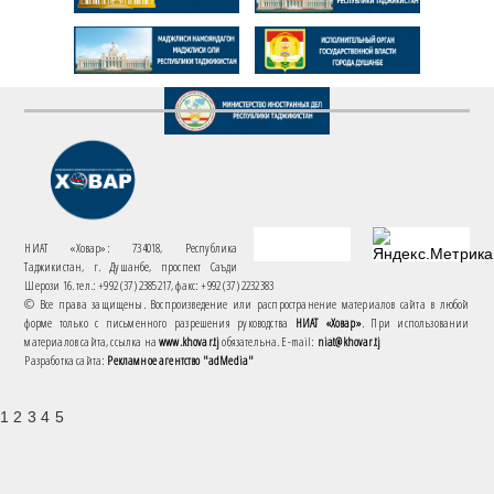
НИАТ «Ховар»: 734018, Республика
Таджикистан, г. Душанбе, проспект Саъди
Шерози 16. тел.: +992 (37) 2385217, факс: +992 (37) 2232383
© Все права защищены. Воспроизведение или распространение материалов сайта в любой
форме только с письменного разрешения руководства
НИАТ «Ховар»
. При использовании
материалов сайта, ссылка на
www.khovar.tj
обязательна. E-mail:
niat@khovar.tj
Разработка сайта:
Рекламное агентство "adMedia"
1 2 3 4 5