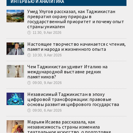
ИНТЕРВЬЮ И АНАЛИТИКА
Умед Улугов рассказал, как Таджикистан
превратил охрану природы в
государственный приоритет и почему опыт
страны уникален
🕔
11:30, 9.Авг 2026
Настоящее творчество начинается с чтения,
памяти народа и жизненного опыта
🕔
10:30, 9.Авг 2026
Чем Таджикистан удивит Италию на
международной выставке редких
памятников?
🕔
09:00, 9.Авг 2026
Независимый Таджикистан в эпоху
цифровой трансформации: правовые
основы развития цифрового государства
🕔
09:00, 6.Авг 2026
Марьям Исаева рассказала, как
независимость страны изменила
театральное искусство, о подготовке