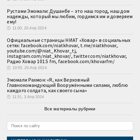
Рустами Эмомали: Душанбе – это наш город, наш дом
надежды, который мы любим, гордимся им и доверяем
ему!
🕔
11:00, 20.Апр 2024
Официальные страницы НИАТ «Ховар» в социальных
сетях: facebook.com/niatkhovar, t.me/niatkhovar,
youtube.com/@niat_Khovar_tj,
instagram.com/niat_khovar/, twitter.com/niatkhovar,
Радио Ховар 101.5 fm, facebook.com/khovarfm/
🕔
10:55, 20.Апр 2024
Эмомали Рахмон: «Я, как Верховный
Главнокомандующий Вооружёнными силами, люблю
каждого солдата, как своего сына»
🕔
11:51, 3.Апр 2024
Все материалы рубрики