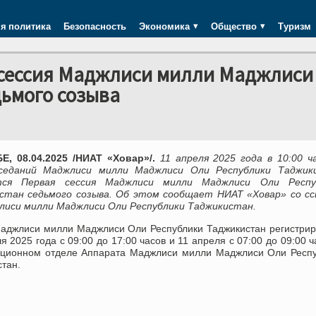
я политика
Безопасность
Экономика
Общество
Туризм
я сессия Маджлиси милли Маджлиси
ьмого созыва
, 08.04.2025 /НИАТ «Ховар»/.
11 апреля 2025 года в 10:00 ч
седаний Маджлиси милли Маджлиси Оли Республики Таджик
тся Первая сессия Маджлиси милли Маджлиси Оли Респу
стан седьмого созыва. Об этом сообщает НИАТ «Ховар» со сс
лиси милли Маджлиси Оли Республики Таджикистан.
аджлиси милли Маджлиси Оли Республики Таджикистан регистри
я 2025 года с 09:00 до 17:00 часов и 11 апреля с 07:00 до 09:00 ч
ационном отделе Аппарата Маджлиси милли Маджлиси Оли Респу
тан.