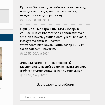
Рустами Эмомали: Душанбе – это наш город,
наш дом надежды, который мы любим,
гордимся им и доверяем ему!
🕔
11:00, 20.Апр 2024
Официальные страницы НИАТ «Ховар» в
социальных сетях: facebook.com/niatkhovar,
t.me/niatkhovar, youtube.com/@niat_Khovar_tj,
instagram.com/niat_khovar/,
twitter.com/niatkhovar, Радио Ховар 101.5 fm,
facebook.com/khovarfm/
🕔
10:55, 20.Апр 2024
Эмомали Рахмон: «Я, как Верховный
Главнокомандующий Вооружёнными силами,
люблю каждого солдата, как своего сына»
🕔
11:51, 3.Апр 2024
Все материалы рубрики
о
о
и