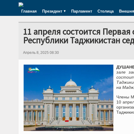
Главная
Президент
Парламент
Столица
Внешня
11 апреля состоится Перва
Республики Таджикистан сед
Апрель 8, 2025 08:30
ДУШАНБЕ
зале за
состои
Таджики
на Мадж
Члены М
10 апрел
организ
Таджикис