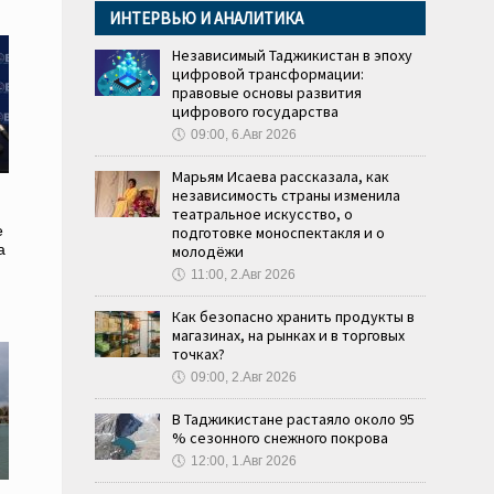
ИНТЕРВЬЮ И АНАЛИТИКА
Независимый Таджикистан в эпоху
цифровой трансформации:
правовые основы развития
цифрового государства
🕔
09:00, 6.Авг 2026
Марьям Исаева рассказала, как
независимость страны изменила
театральное искусство, о
е
подготовке моноспектакля и о
а
молодёжи
🕔
11:00, 2.Авг 2026
Как безопасно хранить продукты в
магазинах, на рынках и в торговых
точках?
🕔
09:00, 2.Авг 2026
В Таджикистане растаяло около 95
% сезонного снежного покрова
🕔
12:00, 1.Авг 2026