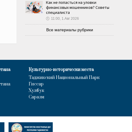
Как не попасться на уловки
финансовых мошенников? Советы
специалиста
🕔
11:00, 1.Авг 2026
Все материалы рубрики
стана
Культурно-исторически места
Таджикский Национальный Парк
стана
Гиссар
Хулбук
Саразм