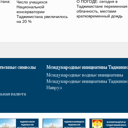
стана:
О ПОГОДЕ: сегодня в
Число учащихся
Таджикистане переменная
Национальной
облачность, местами
консерватории
кратковременный дождь
Таджикистана увеличилось
на 20 %
твенные символы
Международные инициативы Таджики
Международные водные инициативы
Международные инициативы Таджики
Навруз
ьная валюта