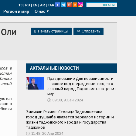
|
|
|
|
TJ
RU
EN
AR
FAR
101.5 FM
Регион и мир
О нас
 Оли

Печать страницы
✉
Отправить
АКТУАЛЬНЫЕ НОВОСТИ
асов в
истан
Празднование Дня независимости
блики
— яркое подтверждение того, что
ылкой
славный народ Таджикистана ценит
мир
руются
🕔
09:00, 9.Сен 2024
асов в
блики
Эмомали Рахмон: Столица Таджикистана —
город Душанбе является зеркалом истории и
жизни таджикского народа и государства
таджиков
🕔
11:48, 20.Апр 2024