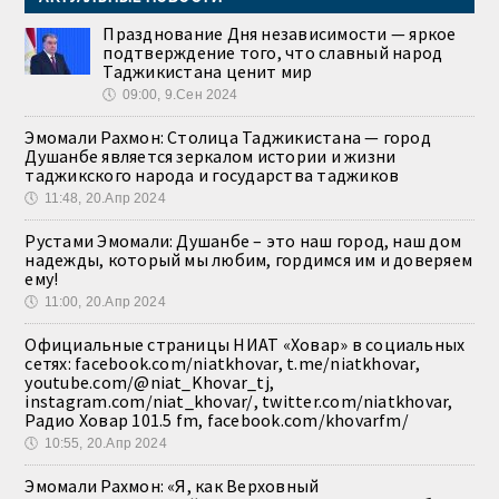
Празднование Дня независимости — яркое
подтверждение того, что славный народ
Таджикистана ценит мир
🕔
09:00, 9.Сен 2024
Эмомали Рахмон: Столица Таджикистана — город
Душанбе является зеркалом истории и жизни
таджикского народа и государства таджиков
🕔
11:48, 20.Апр 2024
Рустами Эмомали: Душанбе – это наш город, наш дом
надежды, который мы любим, гордимся им и доверяем
ему!
🕔
11:00, 20.Апр 2024
Официальные страницы НИАТ «Ховар» в социальных
сетях: facebook.com/niatkhovar, t.me/niatkhovar,
youtube.com/@niat_Khovar_tj,
instagram.com/niat_khovar/, twitter.com/niatkhovar,
Радио Ховар 101.5 fm, facebook.com/khovarfm/
🕔
10:55, 20.Апр 2024
Эмомали Рахмон: «Я, как Верховный