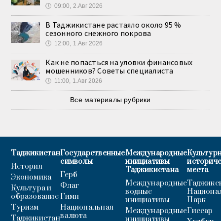
🕔
09:00, 2.Авг 2026
В Таджикистане растаяло около 95 %
сезонного снежного покрова
🕔
12:00, 1.Авг 2026
Как не попасться на уловки финансовых
мошенников? Советы специалиста
🕔
11:00, 1.Авг 2026
Все материалы рубрики
Таджикистан
Государственные
Международные
Культурн
символы
инициативы
историч
История
Таджикистана
места
Герб
Экономика
Международные
Таджикс
Флаг
Культура и
водные
Национа
образование
Гимн
инициативы
Парк
Туризм
Национальная
Международные
Гиссар
валюта
Таджикистан
инициативы