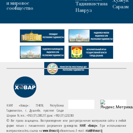
Хулбук
и мировое
Таджикистана
Саразм
сообщество
Навруз
НИАТ «Ховар»: 734018, Республика
Таджикистан, г. Душанбе, проспект Саъди
Шерози 16. тел.: +992 (37) 2385217, факс: +992 (37) 2232383
© Все права защищены. Воспроизведение или распространение материалов сайта в любой
форме только с письменного разрешения руководства
НИАТ «Ховар»
. При использовании
материалов сайта, ссылка на
www.khovar.tj
обязательна. E-mail:
niat@khovar.tj