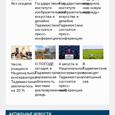
без осадков
Государственном
Государственном
подарила
институте
институте
нам новую
изобразительного
изобразительного
надежду»
искусства и
искусства и
дизайна
дизайна
Таджикистана
Таджикистана
состоятся
состоятся
пресс-
пресс-
конференции
конференции
О ПОГОДЕ:
4 августа в
В
Число
сегодня в
Национальной
Таджикистане
учащихся
Таджикистане
консерватории
проводят
Национальной
переменная
Таджикистана
повторный
консерватории
облачность,
состоится
сев
Таджикистана
местами
пресс-
увеличилось
кратковременный
конференция
на 20 %
дождь
АКТУАЛЬНЫЕ НОВОСТИ