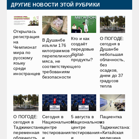
ДРУГИЕ НОВОСТИ ЭТОЙ РУБРИКИ
Открылась
регистрация
О ПОГОДЕ:
Кто и как
В Душанбе
на
сегодня в
создаёт
изъяли 176
Чемпионат
Душанбе
передовые
килограммов
мира по
небольшая
digital-
перепелиного
русскому
облачность,
продукты?
мяса, не
языку
без
соответствующего
среди
осадков,
требованиям
иностранцев
днем до 37
безопасности
градусов
тепла
О ПОГОДЕ:
Сегодня в
5 августа в
Пациентка
сегодня в
Национальном
Национальном
из
Таджикистане
центре
центре
Таджикистана:
переменная
тестирования
тестирования
«Китайская
облачность,
и
и
медицина