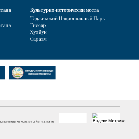
стана
Культурно-исторически места
Таджикский Национальный Парк
стана
Гиссар
Хулбук
Саразм
пользовании материалов сайта, ссылка на