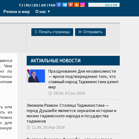
|
|
|
|
TJ
RU
EN
AR
FAR
101.5 FM
Регион и мир
О нас

Печать страницы
✉
Отправить
АКТУАЛЬНЫЕ НОВОСТИ
вятся
. Чем
Празднование Дня независимости
но ли
— яркое подтверждение того, что
пании
славный народ Таджикистана ценит
ентам
мир
🕔
09:00, 9.Сен 2024
Эмомали Рахмон: Столица Таджикистана —
ть или
город Душанбе является зеркалом истории и
ть из
жизни таджикского народа и государства
сложно
таджиков
и для
оенную
🕔
11:48, 20.Апр 2024