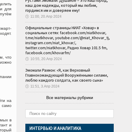
Рустами Эмомали: Душанбе – это наш город,
делить
наш дом надежды, который мы любим,
 и для
гордимся им и доверяем ему!
 путём
🕔
11:00, 20.Апр 2024
Официальные страницы НИАТ «Ховар» в
смарт-
социальных сетях: facebook.com/niatkhovar,
ходят.
t.me/niatkhovar, youtube.com/@niat_Khovar_tj,
instagram.com/niat_khovar/,
twitter.com/niatkhovar, Радио Ховар 101.5 fm,
facebook.com/khovarfm/
м, что
🕔
10:55, 20.Апр 2024
 можно
Эмомали Рахмон: «Я, как Верховный
Главнокомандующий Вооружёнными силами,
пании
люблю каждого солдата, как своего сына»
🕔
11:51, 3.Апр 2024
Все материалы рубрики
йти на
 само
имых в
тант и
ИНТЕРВЬЮ И АНАЛИТИКА
оторый