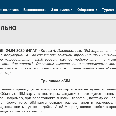
я политика
Безопасность
Экономика
Общество
Туризм
ально
, 24.04.2025 /НИАТ «Ховар»/.
Электронные SIM-карты стано
ее популярной в Таджикистане заменой традиционных «симок»
е «продвинутая» eSIM-версия, как её подключить – и мож
ь это бесплатно? Отвечаем вместе со специалистами ком
н Таджикистан», которая первой в стране предложила абон
ип карт.
Три плюса eSIM
 главных преимуществ электронной карты – её не нужно вставля
 Обычную SIM-карту в некоторых ситуациях приходится вынима
ва, например, при перестановке в новый телефон, поэтому её не
ть. Кроме того, SIM-карты бывают разных типов и размеров, 
 гаджета они могут не подойти. А eSIM представляет собой встр
мещать с места на место.