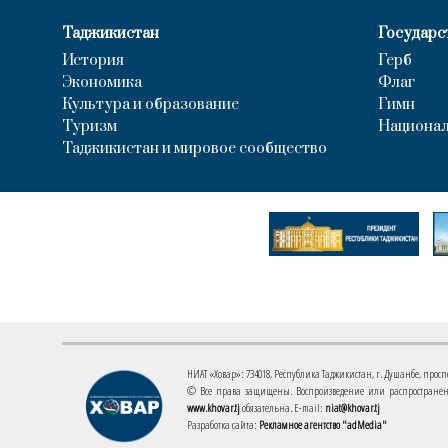
Таджикистан
Государс
История
Герб
Экономика
Флаг
Культура и образование
Гимн
Туризм
Национал
Таджикистан и мировое сообщество
НИАТ «Ховар»: 734018, Республика Таджикистан, г. Душанбе, проспект
© Все права защищены. Воспроизведение или распространени
www.khovar.tj
обязательна. E-mail:
niat@khovar.tj
Разработка сайта:
Рекламное агентство "adMedia"