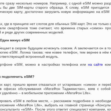
рте сразу несколько номеров. Например, с одной eSIM можно раз
ь бы две SIM-карты старого образца. К слову, eSIM пригодится
ическую карту, достаточно загрузить новую информацию на eSIM
, где в принципе нет слотов для обычных SIM-карт. Это не только 
ели смартфонов тоже считают, что времена старых «симок» про
4 и ряде других современных моделей.
Один минус eSIM
ещает в скором будущем исчезнуть совсем. А заключается он в то
гию eSIM. Логика такова: чем новее телефон, тем вернее в нём
соответствующий встроенный модуль.
артфоне eSIM, можно в настройках телефона или
на сайте
ком
к подключить eSIM?
 карт, пришло время отказаться от устаревших «симок» и пере
в офисах обслуживания «МегаФон Таджикистан», взяв с собой
и удалённо – в мобильном приложении «МегаФон Life».
вировать eSIM в любом месте, – расскажем подробнее о необход
иложение «МегаФон Life», выбрать на главной странице «Консуль
консультанту «eSIM». После этого ответит специалист компании, к