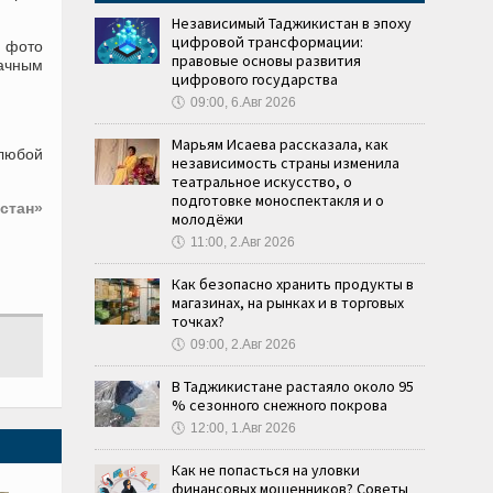
Независимый Таджикистан в эпоху
цифровой трансформации:
ь фото
правовые основы развития
начным
цифрового государства
🕔
09:00, 6.Авг 2026
Марьям Исаева рассказала, как
 любой
независимость страны изменила
театральное искусство, о
подготовке моноспектакля и о
стан»
молодёжи
🕔
11:00, 2.Авг 2026
Как безопасно хранить продукты в
магазинах, на рынках и в торговых
точках?
🕔
09:00, 2.Авг 2026
В Таджикистане растаяло около 95
% сезонного снежного покрова
🕔
12:00, 1.Авг 2026
Как не попасться на уловки
финансовых мошенников? Советы