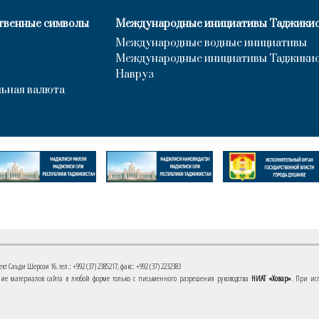
твенные символы
Международные инициативы Таджики
Международные водные инициативы
Международные инициативы Таджики
Навруз
ьная валюта
 Саъди Шерози 16. тел.: +992 (37) 2385217, факс: +992 (37) 2232383
е материалов сайта в любой форме только с письменного разрешения руководства
НИАТ «Ховар»
. При ис