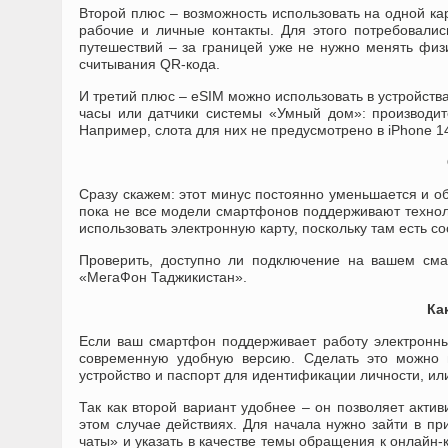
Второй плюс – возможность использовать на одной ка
рабочие и личные контакты. Для этого потребовалис
путешествий – за границей уже не нужно менять физ
считывания QR-кода.
И третий плюс – eSIM можно использовать в устройствах
часы или датчики системы «Умный дом»: производит
Например, слота для них не предусмотрено в iPhone 1
Сразу скажем: этот минус постоянно уменьшается и об
пока не все модели смартфонов поддерживают техноло
использовать электронную карту, поскольку там есть 
Проверить, доступно ли подключение на вашем см
«МегаФон Таджикистан».
Ка
Если ваш смартфон поддерживает работу электронных
современную удобную версию. Сделать это можно 
устройство и паспорт для идентификации личности, ил
Так как второй вариант удобнее – он позволяет акти
этом случае действиях. Для начала нужно зайти в пр
чаты» и указать в качестве темы обращения к онлайн-