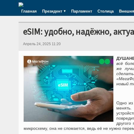
Главная
Президент
Парламент
Столица
Внешня
eSIM: удобно, надёжно, акту
Апрель 24, 2025 11:20
ДУШАНБЕ
всё бол
же лучш
сделат
«МегаФо
новый т
Одно из
менять.
устройст
повреди
другого
микросхему, она не сломается, ведь её не нужно пере