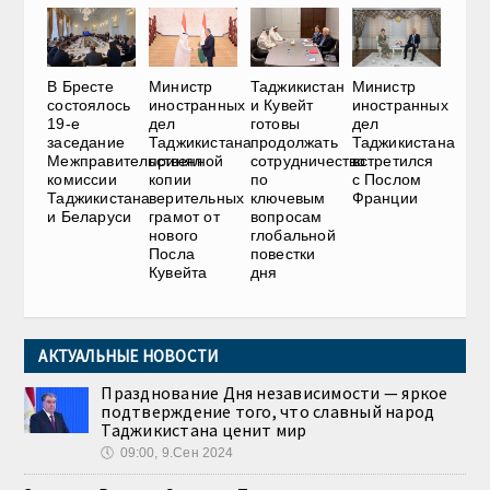
В Бресте
Министр
Таджикистан
Министр
состоялось
иностранных
и Кувейт
иностранных
19-е
дел
готовы
дел
заседание
Таджикистана
продолжать
Таджикистана
Межправительственной
принял
сотрудничество
встретился
комиссии
копии
по
с Послом
Таджикистана
верительных
ключевым
Франции
и Беларуси
грамот от
вопросам
нового
глобальной
Посла
повестки
Кувейта
дня
АКТУАЛЬНЫЕ НОВОСТИ
Празднование Дня независимости — яркое
подтверждение того, что славный народ
Таджикистана ценит мир
🕔
09:00, 9.Сен 2024