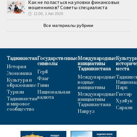
Как не попасться на уловки финансовых
мошенников? Советы специалиста
🕔
11:00, 1.Авг 2026
Все материалы рубрики
Таджикистан
Государственные
Международные
Культурн
символы
инициативы
историч
История
Таджикистана
места
Герб
Экономика
Международные
Таджикс
Флаг
Культура и
водные
Национа
образование
Гимн
инициативы
Парк
Туризм
Национальная
Международные
Гиссар
валюта
Таджикистан
инициативы
Хулбук
и мировое
Таджикистана
Саразм
сообщество
Навруз