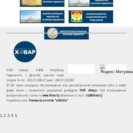
НИАТ «Ховар»: 734018, Республика
Таджикистан, г. Душанбе, проспект Саъди
Шерози 16. тел.: +992 (37) 2385217, факс: +992 (37) 2232383
© Все права защищены. Воспроизведение или распространение материалов сайта в любой
форме только с письменного разрешения руководства
НИАТ «Ховар»
. При использовании
материалов сайта, ссылка на
www.khovar.tj
обязательна. E-mail:
niat@khovar.tj
Разработка сайта:
Рекламное агентство "adMedia"
1 2 3 4 5