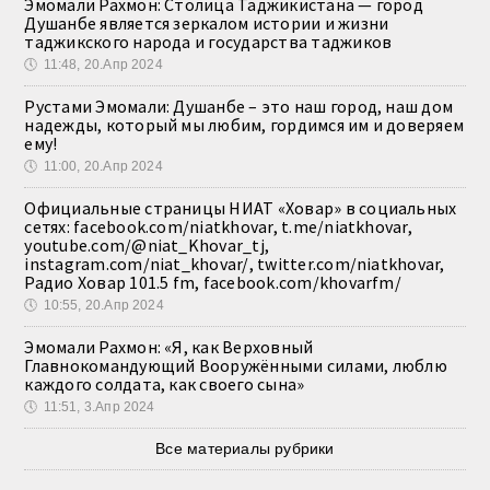
Эмомали Рахмон: Столица Таджикистана — город
Душанбе является зеркалом истории и жизни
таджикского народа и государства таджиков
🕔
11:48, 20.Апр 2024
Рустами Эмомали: Душанбе – это наш город, наш дом
надежды, который мы любим, гордимся им и доверяем
ему!
🕔
11:00, 20.Апр 2024
Официальные страницы НИАТ «Ховар» в социальных
сетях: facebook.com/niatkhovar, t.me/niatkhovar,
youtube.com/@niat_Khovar_tj,
instagram.com/niat_khovar/, twitter.com/niatkhovar,
Радио Ховар 101.5 fm, facebook.com/khovarfm/
🕔
10:55, 20.Апр 2024
Эмомали Рахмон: «Я, как Верховный
Главнокомандующий Вооружёнными силами, люблю
каждого солдата, как своего сына»
🕔
11:51, 3.Апр 2024
Все материалы рубрики