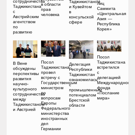
сотрудничества
Таджикистаном
лиц
в области
Таджикистана
и Кувейтом
Саммита
прав
с
в
«Центральная
человека
Австрийским
консульской
Азия —
агентством
сфере
Республика
по
Корея»
развитию
Посол
Посол
Таджикистана
В Вене
Делегация
Таджикистана
встретился
обсуждены
Республики
провел
с
перспективы
Таджикистан
встречу с
делегацией
развития
ознакомилась
Государственным
Международного
научно-
с
министром
фонда
культурного
промышленным
по
«Послание
сотрудничества
потенциалом
вопросам
мира»
между
Брестской
Европы
Таджикистаном
области
Федерального
и Австрией
министерства
иностранных
дел
Германии