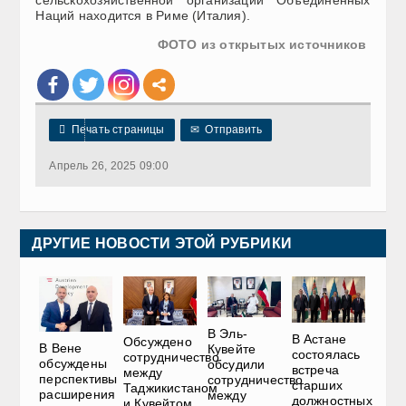
сельскохозяйственной организации Объединённых
Наций находится в Риме (Италия).
ФОТО из открытых источников

Печать страницы
✉
Отправить
Апрель 26, 2025 09:00
ДРУГИЕ НОВОСТИ ЭТОЙ РУБРИКИ
В Эль-
В Астане
Обсуждено
В Вене
Кувейте
состоялась
сотрудничество
обсуждены
обсудили
встреча
между
перспективы
сотрудничество
старших
Таджикистаном
расширения
между
должностных
и Кувейтом