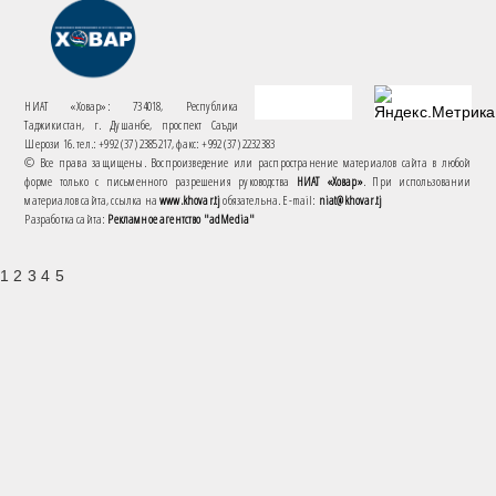
НИАТ «Ховар»: 734018, Республика
Таджикистан, г. Душанбе, проспект Саъди
Шерози 16. тел.: +992 (37) 2385217, факс: +992 (37) 2232383
© Все права защищены. Воспроизведение или распространение материалов сайта в любой
форме только с письменного разрешения руководства
НИАТ «Ховар»
. При использовании
материалов сайта, ссылка на
www.khovar.tj
обязательна. E-mail:
niat@khovar.tj
Разработка сайта:
Рекламное агентство "adMedia"
1 2 3 4 5