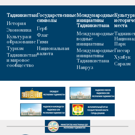
Таджикистан
Государственные
Международные
Культурн
символы
инициативы
историч
История
Таджикистана
места
Герб
Экономика
Международные
Таджикс
Флаг
Культура и
водные
Национа
образование
Гимн
инициативы
Парк
Туризм
Национальная
Международные
Гиссар
валюта
Таджикистан
инициативы
Хулбук
и мировое
Таджикистана
Саразм
сообщество
Навруз