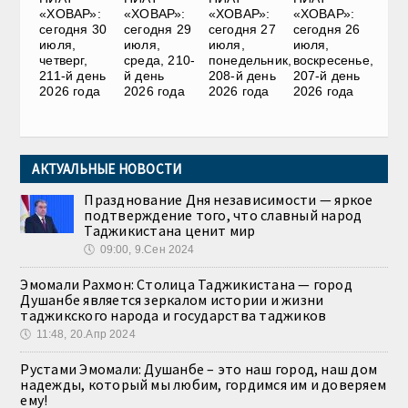
«ХОВАР»:
«ХОВАР»:
«ХОВАР»:
«ХОВАР»:
сегодня 30
сегодня 29
сегодня 27
сегодня 26
июля,
июля,
июля,
июля,
четверг,
среда, 210-
понедельник,
воскресенье,
211-й день
й день
208-й день
207-й день
2026 года
2026 года
2026 года
2026 года
АКТУАЛЬНЫЕ НОВОСТИ
Празднование Дня независимости — яркое
подтверждение того, что славный народ
Таджикистана ценит мир
🕔
09:00, 9.Сен 2024
Эмомали Рахмон: Столица Таджикистана — город
Душанбе является зеркалом истории и жизни
таджикского народа и государства таджиков
🕔
11:48, 20.Апр 2024
Рустами Эмомали: Душанбе – это наш город, наш дом
надежды, который мы любим, гордимся им и доверяем
ему!