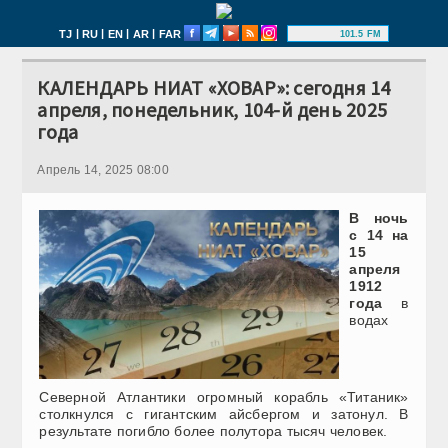
|
|
|
|
TJ
RU
EN
AR
FAR
101.5 FM
КАЛЕНДАРЬ НИАТ «ХОВАР»: сегодня 14
апреля, понедельник, 104-й день 2025
года
Апрель 14, 2025 08:00
В ночь
с 14 на
15
апреля
1912
года
в
водах
Северной Атлантики огромный корабль «Титаник»
столкнулся с гигантским айсбергом и затонул. В
результате погибло более полутора тысяч человек.