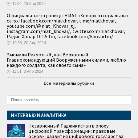
🕔
11:00, 20.Апр 2024
Официальные страницы НИАТ «Ховар» в социальных
сетях: facebook.com/niatkhovar, t.me/niatkhovar,
youtube.com/@niat_Khovar_tj,
instagram.com/niat_khovar/, twitter.com/niatkhovar,
Радио Ховар 101.5 fm, facebook.com/khovarfm/
🕔
10:55, 20.Апр 2024
Эмомали Рахмон: «Я, как Верховный
Главнокомандующий Вооружёнными силами, люблю
каждого солдата, как своего сына»
🕔
11:51, 3.Апр 2024
Все материалы рубрики
ИНТЕРВЬЮ И АНАЛИТИКА
Независимый Таджикистан в эпоху
цифровой трансформации: правовые
основы развития цифрового государства