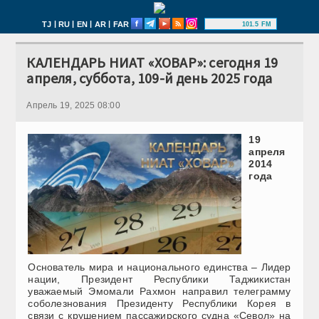
|
|
|
|
TJ
RU
EN
AR
FAR
101.5 FM
КАЛЕНДАРЬ НИАТ «ХОВАР»: сегодня 19
апреля, суббота, 109-й день 2025 года
Апрель 19, 2025 08:00
19
апреля
2014
года
Основатель мира и национального единства – Лидер
нации, Президент Республики Таджикистан
уважаемый Эмомали Рахмон направил телеграмму
соболезнования Президенту Республики Корея в
связи с крушением пассажирского судна «Севол» на