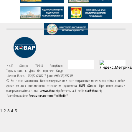
НИАТ «Ховар»: 734018, Республика
Таджикистан, г. Душанбе, проспект Саъди
Шерози 16. тел.: +992 (37) 2385217, факс: +992 (37) 2232383
© Все права защищены. Воспроизведение или распространение материалов сайта в любой
форме только с письменного разрешения руководства
НИАТ «Ховар»
. При использовании
материалов сайта, ссылка на
www.khovar.tj
обязательна. E-mail:
niat@khovar.tj
Разработка сайта:
Рекламное агентство "adMedia"
1 2 3 4 5