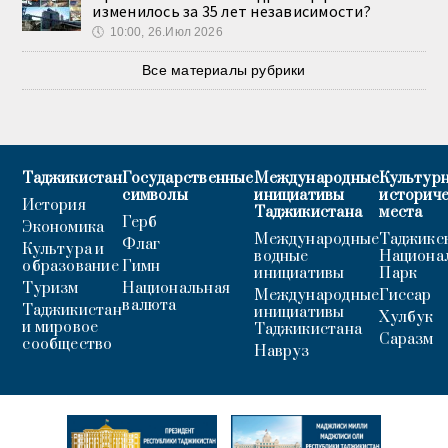
изменилось за 35 лет независимости?
🕔
10:00, 26.Июл 2026
Все материалы рубрики
Таджикистан
Государственные
Международные
Культурн
символы
инициативы
историч
История
Таджикистана
места
Герб
Экономика
Международные
Таджикс
Флаг
Культура и
водные
Национа
образование
Гимн
инициативы
Парк
Туризм
Национальная
Международные
Гиссар
валюта
Таджикистан
инициативы
Хулбук
и мировое
Таджикистана
Саразм
сообщество
Навруз