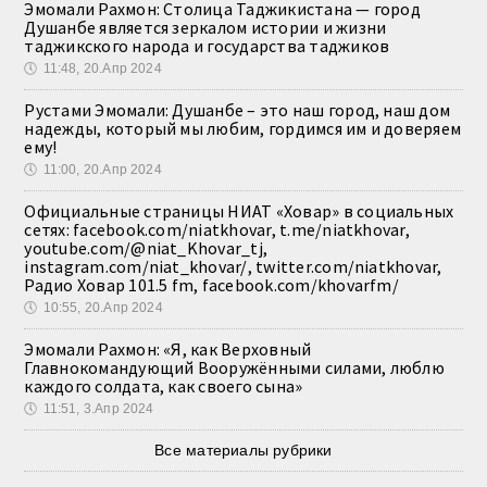
Эмомали Рахмон: Столица Таджикистана — город
Душанбе является зеркалом истории и жизни
таджикского народа и государства таджиков
🕔
11:48, 20.Апр 2024
Рустами Эмомали: Душанбе – это наш город, наш дом
надежды, который мы любим, гордимся им и доверяем
ему!
🕔
11:00, 20.Апр 2024
Официальные страницы НИАТ «Ховар» в социальных
сетях: facebook.com/niatkhovar, t.me/niatkhovar,
youtube.com/@niat_Khovar_tj,
instagram.com/niat_khovar/, twitter.com/niatkhovar,
Радио Ховар 101.5 fm, facebook.com/khovarfm/
🕔
10:55, 20.Апр 2024
Эмомали Рахмон: «Я, как Верховный
Главнокомандующий Вооружёнными силами, люблю
каждого солдата, как своего сына»
🕔
11:51, 3.Апр 2024
Все материалы рубрики