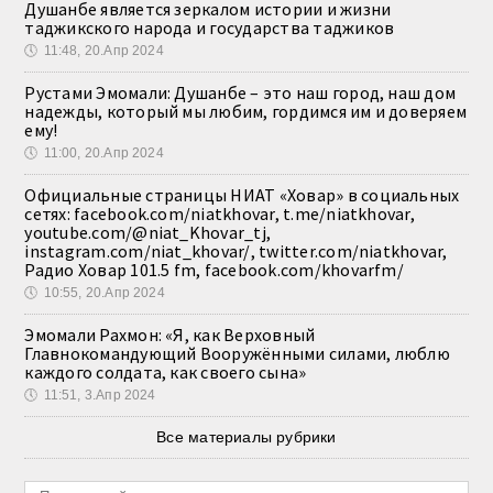
Душанбе является зеркалом истории и жизни
таджикского народа и государства таджиков
🕔
11:48, 20.Апр 2024
Рустами Эмомали: Душанбе – это наш город, наш дом
надежды, который мы любим, гордимся им и доверяем
ему!
🕔
11:00, 20.Апр 2024
Официальные страницы НИАТ «Ховар» в социальных
сетях: facebook.com/niatkhovar, t.me/niatkhovar,
youtube.com/@niat_Khovar_tj,
instagram.com/niat_khovar/, twitter.com/niatkhovar,
Радио Ховар 101.5 fm, facebook.com/khovarfm/
🕔
10:55, 20.Апр 2024
Эмомали Рахмон: «Я, как Верховный
Главнокомандующий Вооружёнными силами, люблю
каждого солдата, как своего сына»
🕔
11:51, 3.Апр 2024
Все материалы рубрики