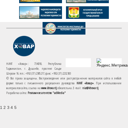
НИАТ «Ховар»: 734018, Республика
Таджикистан, г. Душанбе, проспект Саъди
Шерози 16. тел.: +992 (37) 2385217, факс: +992 (37) 2232383
© Все права защищены. Воспроизведение или распространение материалов сайта в любой
форме только с письменного разрешения руководства
НИАТ «Ховар»
. При использовании
материалов сайта, ссылка на
www.khovar.tj
обязательна. E-mail:
niat@khovar.tj
Разработка сайта:
Рекламное агентство "adMedia"
1 2 3 4 5