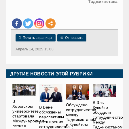
Таджикистана

Печать страницы
✉
Отправить
Апрель 14, 2025 15:00
ДРУГИЕ НОВОСТИ ЭТОЙ РУБРИКИ
В
В Эль-
Обсуждено
Хорогском
В Вене
Кувейте
сотрудничество
университете
обсуждены
обсудили
между
стартовала
перспективы
сотрудничество
Таджикистаном
Международная
расширения
между
и Кувейтом
летняя
сотрудничества
Таджикистаном