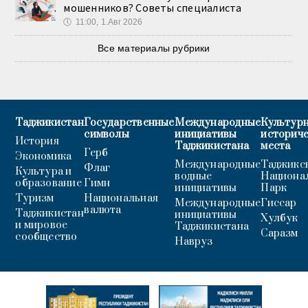
мошенников? Советы специалиста
🕔
11:00, 1.Авг 2026
Все материалы рубрики
Таджикистан
Государственные
Международные
Культурн
символы
инициативы
историч
История
Таджикистана
места
Герб
Экономика
Международные
Таджикс
Флаг
Культура и
водные
Национа
образование
Гимн
инициативы
Парк
Туризм
Национальная
Международные
Гиссар
валюта
Таджикистан
инициативы
Хулбук
и мировое
Таджикистана
Саразм
сообщество
Навруз