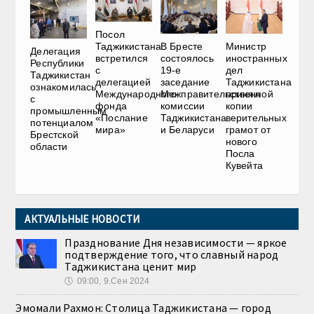
Посол
В Бресте
Министр
Таджикистана
Делегация
состоялось
иностранных
встретился
Республики
19-е
дел
с
Таджикистан
заседание
Таджикистана
делегацией
ознакомилась
Межправительственной
принял
Международного
с
комиссии
копии
фонда
промышленным
Таджикистана
верительных
«Послание
потенциалом
и Беларуси
грамот от
мира»
Брестской
нового
области
Посла
Кувейта
АКТУАЛЬНЫЕ НОВОСТИ
Празднование Дня независимости — яркое
подтверждение того, что славный народ
Таджикистана ценит мир
🕔
09:00, 9.Сен 2024
Эмомали Рахмон: Столица Таджикистана — город