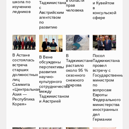
в области
школа по
Таджикистана
и Кувейтом
прав
изучению
с
в
человека
ледников
Австрийским
консульской
агентством
сфере
по
развитию
В Астане
В
Посол
В Вене
состоялась
Таджикистане
Таджикистана
обсуждены
встреча
растаяло
провел
перспективы
старших
около 95 %
встречу с
развития
должностных
сезонного
Государственным
научно-
лиц
снежного
министром
культурного
Саммита
покрова
по
сотрудничества
«Центральная
вопросам
между
Азия —
Европы
Таджикистаном
Республика
Федерального
и Австрией
Корея»
министерства
иностранных
дел
Германии