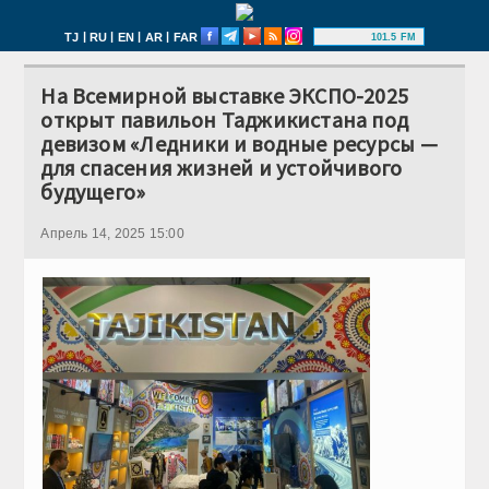
|
|
|
|
TJ
RU
EN
AR
FAR
101.5 FM
На Всемирной выставке ЭКСПО-2025
открыт павильон Таджикистана под
девизом «Ледники и водные ресурсы —
для спасения жизней и устойчивого
будущего»
Апрель 14, 2025 15:00