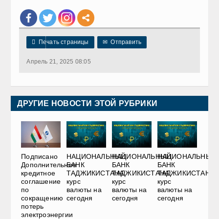

Печать страницы
✉
Отправить
Апрель 21, 2025 08:05
ДРУГИЕ НОВОСТИ ЭТОЙ РУБРИКИ
Подписано
НАЦИОНАЛЬНЫЙ
НАЦИОНАЛЬНЫЙ
НАЦИОНАЛЬНЫЙ
Дополнительное
БАНК
БАНК
БАНК
кредитное
ТАДЖИКИСТАНА:
ТАДЖИКИСТАНА:
ТАДЖИКИСТАНА:
соглашение
курс
курс
курс
по
валюты на
валюты на
валюты на
сокращению
сегодня
сегодня
сегодня
потерь
электроэнергии