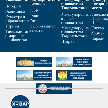
символы
инициативы
историч
История
Таджикистана
места
Герб
Экономика
Международные
Таджикс
Флаг
Культура и
водные
Национа
образование
Гимн
инициативы
Парк
Туризм
Национальная
Международные
Гиссар
валюта
Таджикистан
инициативы
Хулбук
и мировое
Таджикистана
Саразм
сообщество
Навруз