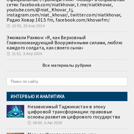
сетях: facebook.com/niatkhovar, t.me/niatkhovar,
youtube.com/@niat_Khovar_tj,
instagram.com/niat_khovar/, twitter.com/niatkhovar,
Радио Ховар 101.5 fm, facebook.com/khovarfm/
🕔
10:55, 20.Апр 2024
Эмомали Рахмон: «Я, как Верховный
Главнокомандующий Вооружёнными силами, люблю
каждого солдата, как своего сына»
🕔
11:51, 3.Апр 2024
Все материалы рубрики
ИНТЕРВЬЮ И АНАЛИТИКА
Независимый Таджикистан в эпоху
цифровой трансформации: правовые
основы развития цифрового государства
🕔
09:00, 6.Авг 2026