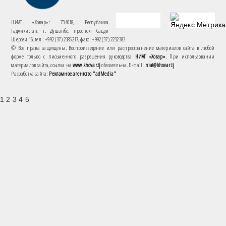
НИАТ «Ховар»: 734018, Республика
Таджикистан, г. Душанбе, проспект Саъди
Шерози 16. тел.: +992 (37) 2385217, факс: +992 (37) 2232383
© Все права защищены. Воспроизведение или распространение материалов сайта в любой
форме только с письменного разрешения руководства
НИАТ «Ховар»
. При использовании
материалов сайта, ссылка на
www.khovar.tj
обязательна. E-mail:
niat@khovar.tj
Разработка сайта:
Рекламное агентство "adMedia"
1 2 3 4 5