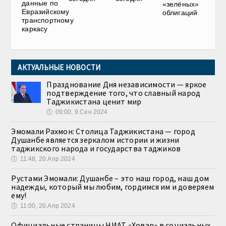
данные по
«зелёных»
Евразийскому
облигаций
транспортному
каркасу
АКТУАЛЬНЫЕ НОВОСТИ
Празднование Дня независимости — яркое
подтверждение того, что славный народ
Таджикистана ценит мир
🕔
09:00, 9.Сен 2024
Эмомали Рахмон: Столица Таджикистана — город
Душанбе является зеркалом истории и жизни
таджикского народа и государства таджиков
🕔
11:48, 20.Апр 2024
Рустами Эмомали: Душанбе – это наш город, наш дом
надежды, который мы любим, гордимся им и доверяем
ему!
🕔
11:00, 20.Апр 2024
Официальные страницы НИАТ «Ховар» в социальных