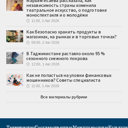
Марьям Исаева рассказала, как
независимость страны изменила
театральное искусство, о подготовке
моноспектакля и о молодёжи
🕔
11:00, 2.Авг 2026
Как безопасно хранить продукты в
магазинах, на рынках и в торговых точках?
🕔
09:00, 2.Авг 2026
В Таджикистане растаяло около 95 %
сезонного снежного покрова
🕔
12:00, 1.Авг 2026
Как не попасться на уловки финансовых
мошенников? Советы специалиста
🕔
11:00, 1.Авг 2026
Все материалы рубрики
Таджикистан
Государственные
Международные
Культурн