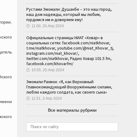
Рустами Эмомали: Душанбе – это наш город,
наш дом надежды, который мы любим,
гордимся им и доверяем ему!
ории,
🕔
11:00, 20.Апр 2024
нского
Официальные страницы НИАТ «Ховар» в
социальных сетях: facebook.com/niatkhovar,
t.me/niatkhovar, youtube.com/@niat_Khovar_tj,
датель
instagram.com/niat_khovar/,
twitter.com/niatkhovar, Радио Ховар 101.5 fm,
facebook.com/khovarfm/
🕔
10:55, 20.Апр 2024
ского
Эмомали Рахмон: «Я, как Верховный
Главнокомандующий Вооружёнными силами,
люблю каждого солдата, как своего сына»
🕔
11:51, 3.Апр 2024
 имени
Все материалы рубрики
ского