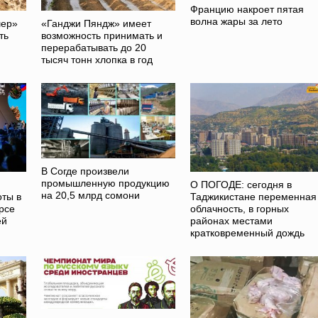
Францию накроет пятая
волна жары за лето
шер»
«Ганджи Пяндж» имеет
ть
возможность принимать и
перерабатывать до 20
тысяч тонн хлопка в год
В Согде произвели
промышленную продукцию
О ПОГОДЕ: сегодня в
на 20,5 млрд сомони
оты в
Таджикистане переменная
рсе
облачность, в горных
ей
районах местами
кратковременный дождь