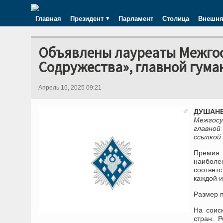
Главная
Президент
Парламент
Столица
Внешня
Объявлены лауреаты Межгос
Содружества», главной гум
Апрель 16, 2025 09:21
ДУШАНБ
Межгос
главной
ссылкой
Премия 
наибол
соответ
каждой и
Размер п
На соис
стран. 