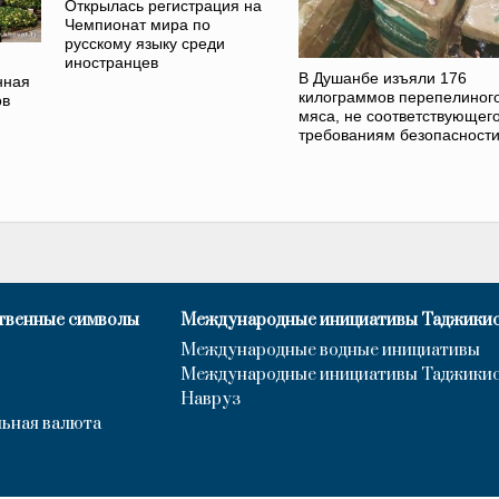
Открылась регистрация на
Чемпионат мира по
русскому языку среди
иностранцев
В Душанбе изъяли 176
нная
килограммов перепелиног
ов
мяса, не соответствующег
требованиям безопасност
твенные символы
Международные инициативы Таджики
Международные водные инициативы
Международные инициативы Таджики
Навруз
ьная валюта