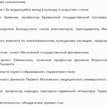
еми соискателям.
 «За выдающийся вклад в культуру и искусство» стали:
Армении, профессор Ереванской государственной консерват
едатель Белорусского союза композиторов, преподаватель Ми
го комитета по нематериальному культурному наследию, предсе
оссии, солист Московской государственной филармонии;
артист Узбекистана, почетный профессор филиала Всероссий
Ташкенте.
ласти науки и образования» лауреатами стали:
нского филиала Первого Московского медицинского университета
, профессор кафедры персидско-таджикской литературы Таджик
еятельность» обладателем премии стал