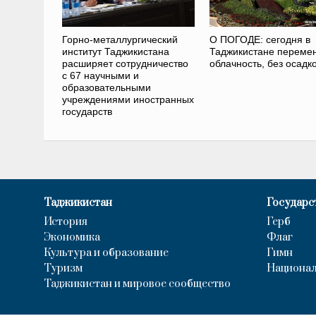
Горно-металлургический
О ПОГОДЕ: сегодня в
институт Таджикистана
Таджикистане переме
расширяет сотрудничество
облачность, без осадк
с 67 научными и
образовательными
учреждениями иностранных
государств
Таджикистан
Государс
История
Герб
Экономика
Флаг
Культура и образование
Гимн
Туризм
Национал
Таджикистан и мировое сообщество