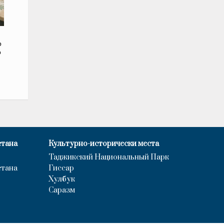
о
о
и
стана
Культурно-исторически места
Таджикский Национальный Парк
стана
Гиссар
Хулбук
Саразм