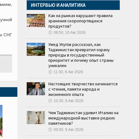
емиям,
ИНТЕРВЬЮ И АНАЛИТИКА
Как на рынках нарушают правила
аучной
хранения скоропортящихся
продуктов?
🕔
08:50, 10.Авг 2026
а СНГ
Умед Улугов рассказал, как
Таджикистан превратил охрану
природы в государственный
приоритет и почему опыт страны
уникален
🕔
11:30, 9.Авг 2026
Настоящее творчество начинается
с чтения, памяти народа и
жизненного опыта
🕔
10:30, 9.Авг 2026
Чем Таджикистан удивит Италию на
международной выставке редких
памятников?
🕔
09:00, 9.Авг 2026