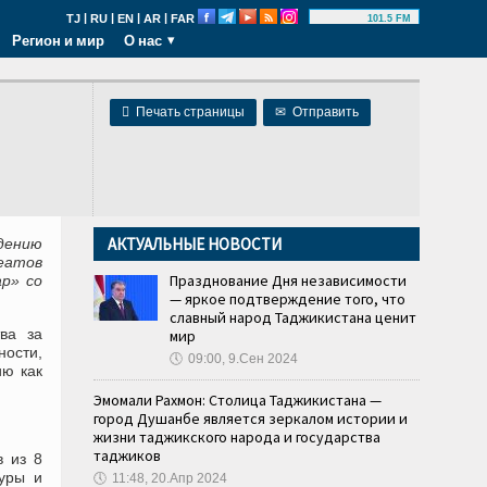
|
|
|
|
TJ
RU
EN
AR
FAR
101.5 FM
Регион и мир
О нас

Печать страницы
✉
Отправить
АКТУАЛЬНЫЕ НОВОСТИ
ению
еатов
Празднование Дня независимости
р» со
— яркое подтверждение того, что
славный народ Таджикистана ценит
ва за
мир
ости,
🕔
09:00, 9.Сен 2024
ию как
Эмомали Рахмон: Столица Таджикистана —
город Душанбе является зеркалом истории и
жизни таджикского народа и государства
таджиков
в из 8
туры и
🕔
11:48, 20.Апр 2024