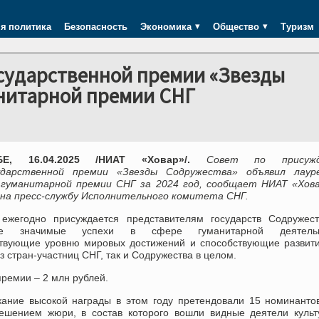
я политика
Безопасность
Экономика
Общество
Туризм
ударственной премии «Звезды
анитарной премии СНГ
Е, 16.04.2025 /НИАТ «Ховар»/.
Совет по присужд
ударственной премии «Звезды Содружества» объявил лаур
 гуманитарной премии СНГ за 2024 год, сообщает НИАТ «Хова
 на пресс-службу Исполнительного комитета СНГ.
ежегодно присуждается представителям государств Содружест
ее значимые успехи в сфере гуманитарной деятельн
ствующие уровню мировых достижений и способствующие развит
з стран-участниц СНГ, так и Содружества в целом.
ремии – 2 млн рублей.
кание высокой награды в этом году претендовали 15 номинанто
Решением жюри, в состав которого вошли видные деятели куль