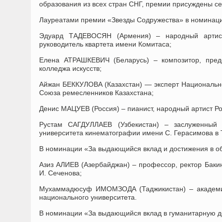
образования из всех стран СНГ, премии присуждены с
Лауреатами премии «Звезды Содружества» в номинации
Эдуард ТАДЕВОСЯН (Армения) – народный артист 
руководитель квартета имени Комитаса;
Елена АТРАШКЕВИЧ (Беларусь) – композитор, предс
колледжа искусств;
Айжан БЕККУЛОВА (Казахстан) — эксперт Национально
Союза ремесленников Казахстана;
Денис МАЦУЕВ (Россия) – пианист, народный артист Р
Рустам САГДУЛЛАЕВ (Узбекистан) – заслуженный 
университета кинематографии имени С. Герасимова в 
В номинации «За выдающийся вклад и достижения в об
Азиз АЛИЕВ (Азербайджан) – профессор, ректор Баки
И. Сеченова;
Мухаммадюсуф ИМОМЗОДА (Таджикистан) – академик
национального университета.
В номинации «За выдающийся вклад в гуманитарную д