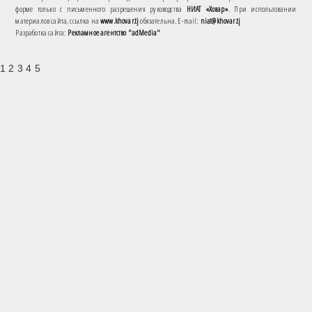
форме только с письменного разрешения руководства
НИАТ «Ховар»
. При использовании
материалов сайта, ссылка на
www.khovar.tj
обязательна. E-mail:
niat@khovar.tj
Разработка сайта:
Рекламное агентство "adMedia"
1 2 3 4 5