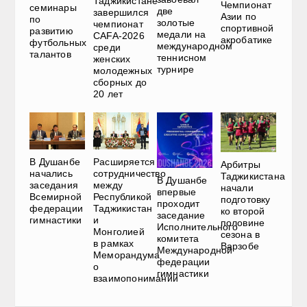
Таджикистане
Чемпионат
семинары
две
завершился
Азии по
по
золотые
чемпионат
спортивной
развитию
медали на
CAFA-2026
акробатике
футбольных
международном
среди
талантов
теннисном
женских
турнире
молодежных
сборных до
20 лет
В Душанбе
Расширяется
Арбитры
начались
сотрудничество
Таджикистана
В Душанбе
заседания
между
начали
впервые
Всемирной
Республикой
подготовку
проходит
федерации
Таджикистан
ко второй
заседание
гимнастики
и
половине
Исполнительного
Монголией
сезона в
комитета
в рамках
Варзобе
Международной
Меморандума
федерации
о
гимнастики
взаимопонимании