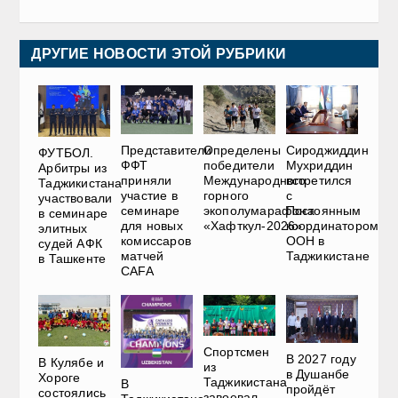
ДРУГИЕ НОВОСТИ ЭТОЙ РУБРИКИ
Представители
Определены
Сироджиддин
ФУТБОЛ.
ФФТ
победители
Мухриддин
Арбитры из
приняли
Международного
встретился
Таджикистана
участие в
горного
с
участвовали
семинаре
экополумарафона
Постоянным
в семинаре
для новых
«Хафткул-2026»
координатором
элитных
комиссаров
ООН в
судей АФК
матчей
Таджикистане
в Ташкенте
CAFA
Спортсмен
В 2027 году
В Кулябе и
из
в Душанбе
Хороге
Таджикистана
В
пройдёт
состоялись
завоевал