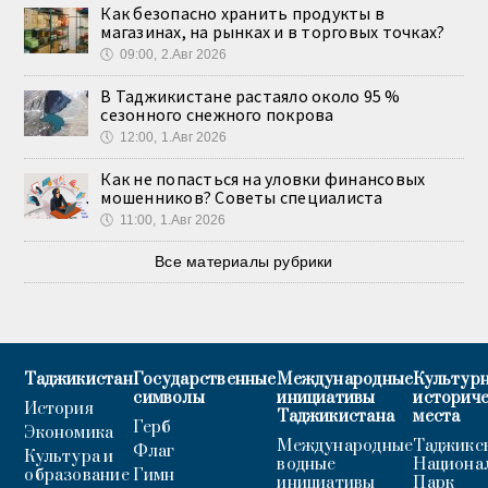
Как безопасно хранить продукты в
магазинах, на рынках и в торговых точках?
🕔
09:00, 2.Авг 2026
В Таджикистане растаяло около 95 %
сезонного снежного покрова
🕔
12:00, 1.Авг 2026
Как не попасться на уловки финансовых
мошенников? Советы специалиста
🕔
11:00, 1.Авг 2026
Все материалы рубрики
Таджикистан
Государственные
Международные
Культурн
символы
инициативы
историч
История
Таджикистана
места
Герб
Экономика
Международные
Таджикс
Флаг
Культура и
водные
Национа
образование
Гимн
инициативы
Парк