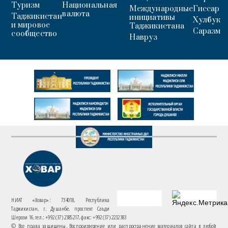
Туризм
Национальная
Международные
Гиссар
валюта
Таджикистан
инициативы
Хулбук
и мировое
Таджикистана
Саразм
сообщество
Навруз
НИАТ «Ховар»: 734018, Республика
Таджикистан, г. Душанбе, проспект Саъди
Шерози 16. тел.: +992 (37) 2385217, факс: +992 (37) 2232383
© Все права защищены. Воспроизведение или распространение материалов сайта в любой