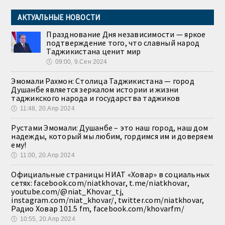
АКТУАЛЬНЫЕ НОВОСТИ
Празднование Дня независимости — яркое
подтверждение того, что славный народ
Таджикистана ценит мир
🕔
09:00, 9.Сен 2024
Эмомали Рахмон: Столица Таджикистана — город
Душанбе является зеркалом истории и жизни
таджикского народа и государства таджиков
🕔
11:48, 20.Апр 2024
Рустами Эмомали: Душанбе – это наш город, наш дом
надежды, который мы любим, гордимся им и доверяем
ему!
🕔
11:00, 20.Апр 2024
Официальные страницы НИАТ «Ховар» в социальных
сетях: facebook.com/niatkhovar, t.me/niatkhovar,
youtube.com/@niat_Khovar_tj,
instagram.com/niat_khovar/, twitter.com/niatkhovar,
Радио Ховар 101.5 fm, facebook.com/khovarfm/
🕔
10:55, 20.Апр 2024