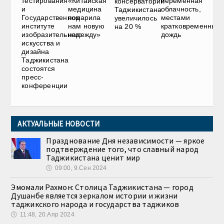
тестирования
«Китайская
переменная
консерватории
и
медицина
облачность,
Таджикистана
Государственном
подарила
местами
увеличилось
институте
нам новую
кратковременный
на 20 %
изобразительного
надежду»
дождь
искусства и
дизайна
Таджикистана
состоятся
пресс-
конференции
АКТУАЛЬНЫЕ НОВОСТИ
Празднование Дня независимости — яркое
подтверждение того, что славный народ
Таджикистана ценит мир
🕔
09:00, 9.Сен 2024
Эмомали Рахмон: Столица Таджикистана — город
Душанбе является зеркалом истории и жизни
таджикского народа и государства таджиков
🕔
11:48, 20.Апр 2024