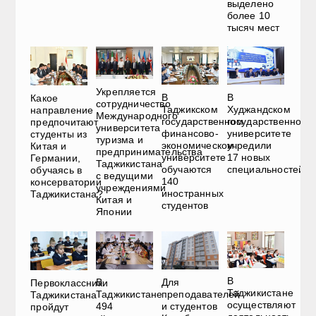
выделено
более 10
тысяч мест
Укрепляется
В
В
Какое
сотрудничество
Таджикском
Худжандском
направление
Международного
государственном
государственном
предпочитают
университета
финансово-
университете
студенты из
туризма и
экономическом
учредили
Китая и
предпринимательства
университете
17 новых
Германии,
Таджикистана
обучаются
специальностей
обучаясь в
с ведущими
140
консерватории
учреждениями
иностранных
Таджикистана?
Китая и
студентов
Японии
В
В
Для
Первоклассники
Таджикистане
Таджикистане
преподавателей
Таджикистана
осуществляют
494
и студентов
пройдут