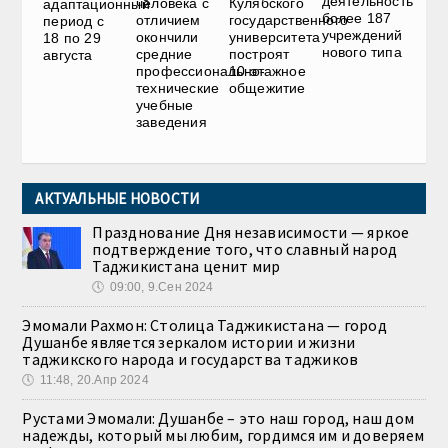
деятельность
человека с
Кулябского
адаптационный
более 187
отличием
государственного
период с
учреждений
окончили
университета
18 по 29
нового типа
средние
построят
августа
профессионально-
10-этажное
технические
общежитие
учебные
заведения
АКТУАЛЬНЫЕ НОВОСТИ
Празднование Дня независимости — яркое
подтверждение того, что славный народ
Таджикистана ценит мир
🕔
09:00, 9.Сен 2024
Эмомали Рахмон: Столица Таджикистана — город
Душанбе является зеркалом истории и жизни
таджикского народа и государства таджиков
🕔
11:48, 20.Апр 2024
Рустами Эмомали: Душанбе – это наш город, наш дом
надежды, который мы любим, гордимся им и доверяем