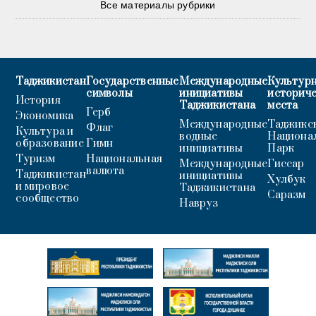
Все материалы рубрики
Таджикистан
Государственные
Международные
Культурн
символы
инициативы
историч
История
Таджикистана
места
Герб
Экономика
Международные
Таджикс
Флаг
Культура и
водные
Национа
образование
Гимн
инициативы
Парк
Туризм
Национальная
Международные
Гиссар
валюта
Таджикистан
инициативы
Хулбук
и мировое
Таджикистана
Саразм
сообщество
Навруз