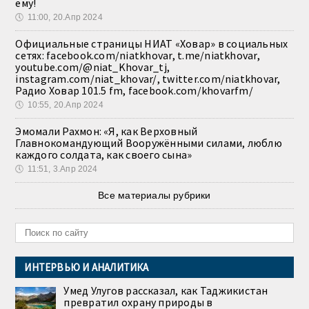
ему!
🕔
11:00, 20.Апр 2024
Официальные страницы НИАТ «Ховар» в социальных
сетях: facebook.com/niatkhovar, t.me/niatkhovar,
youtube.com/@niat_Khovar_tj,
instagram.com/niat_khovar/, twitter.com/niatkhovar,
Радио Ховар 101.5 fm, facebook.com/khovarfm/
🕔
10:55, 20.Апр 2024
Эмомали Рахмон: «Я, как Верховный
Главнокомандующий Вооружёнными силами, люблю
каждого солдата, как своего сына»
🕔
11:51, 3.Апр 2024
Все материалы рубрики
ИНТЕРВЬЮ И АНАЛИТИКА
Умед Улугов рассказал, как Таджикистан
превратил охрану природы в