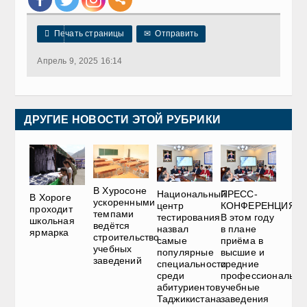

Печать страницы
✉
Отправить
Апрель 9, 2025 16:14
ДРУГИЕ НОВОСТИ ЭТОЙ РУБРИКИ
В Хуросоне
Национальный
ПРЕСС-
В Хороге
ускоренными
центр
КОНФЕРЕНЦИЯ.
проходит
темпами
тестирования
В этом году
школьная
ведётся
назвал
в плане
ярмарка
строительство
самые
приёма в
учебных
популярные
высшие и
заведений
специальности
средние
среди
профессиональны
абитуриентов
учебные
Таджикистана
заведения