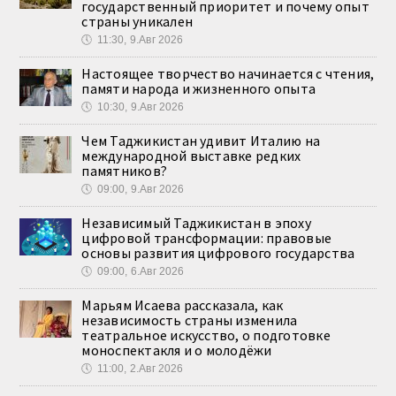
государственный приоритет и почему опыт
страны уникален
🕔
11:30, 9.Авг 2026
Настоящее творчество начинается с чтения,
памяти народа и жизненного опыта
🕔
10:30, 9.Авг 2026
Чем Таджикистан удивит Италию на
международной выставке редких
памятников?
🕔
09:00, 9.Авг 2026
Независимый Таджикистан в эпоху
цифровой трансформации: правовые
основы развития цифрового государства
🕔
09:00, 6.Авг 2026
Марьям Исаева рассказала, как
независимость страны изменила
театральное искусство, о подготовке
моноспектакля и о молодёжи
🕔
11:00, 2.Авг 2026