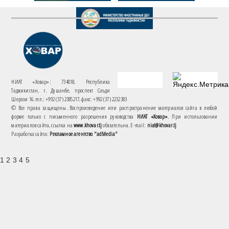
НИАТ «Ховар»: 734018, Республика
Таджикистан, г. Душанбе, проспект Саъди
Шерози 16. тел.: +992 (37) 2385217, факс: +992 (37) 2232383
© Все права защищены. Воспроизведение или распространение материалов сайта в любой
форме только с письменного разрешения руководства
НИАТ «Ховар»
. При использовании
материалов сайта, ссылка на
www.khovar.tj
обязательна. E-mail:
niat@khovar.tj
Разработка сайта:
Рекламное агентство "adMedia"
1 2 3 4 5