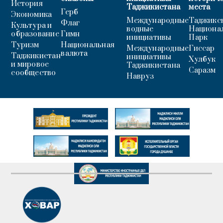
История
Таджикистана
места
Герб
Экономика
Международные
Таджикс
Флаг
Культура и
водные
Национа
образование
Гимн
инициативы
Парк
Туризм
Национальная
Международные
Гиссар
валюта
Таджикистан
инициативы
Хулбук
и мировое
Таджикистана
Саразм
сообщество
Навруз