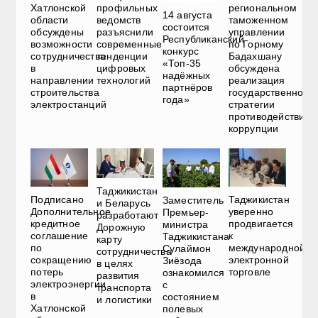
Хатлонской
профильных
региональном
14 августа
области
ведомств
таможенном
состоится
обсуждены
разъяснили
управлении
Республиканский
возможности
современные
по Горному
конкурс
сотрудничества
тенденции
Бадахшану
«Топ-35
в
цифровых
обсуждена
надёжных
направлении
технологий
реализация
партнёров
строительства
государственной
года»
электростанций
стратегии
противодействия
коррупции
Таджикистан
Подписано
Таджикистан
Заместитель
и Беларусь
Дополнительное
уверенно
Премьер-
разработают
кредитное
продвигается
министра
Дорожную
соглашение
к
Таджикистана
карту
по
международной
Сулаймон
сотрудничества
сокращению
электронной
Зиёзода
в целях
потерь
торговле
ознакомился
развития
электроэнергии
с
транспорта
в
состоянием
и логистики
Хатлонской
полевых