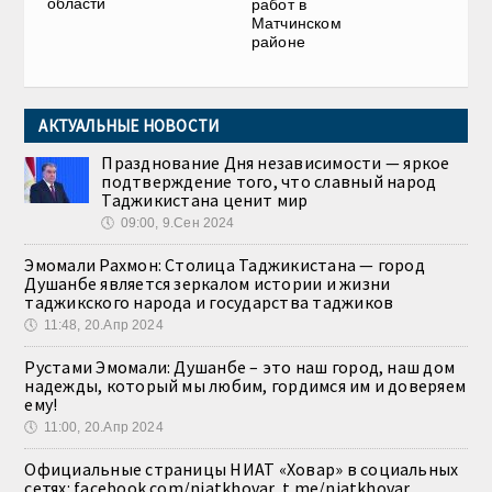
области
работ в
Матчинском
районе
АКТУАЛЬНЫЕ НОВОСТИ
Празднование Дня независимости — яркое
подтверждение того, что славный народ
Таджикистана ценит мир
🕔
09:00, 9.Сен 2024
Эмомали Рахмон: Столица Таджикистана — город
Душанбе является зеркалом истории и жизни
таджикского народа и государства таджиков
🕔
11:48, 20.Апр 2024
Рустами Эмомали: Душанбе – это наш город, наш дом
надежды, который мы любим, гордимся им и доверяем
ему!
🕔
11:00, 20.Апр 2024
Официальные страницы НИАТ «Ховар» в социальных
сетях: facebook.com/niatkhovar, t.me/niatkhovar,