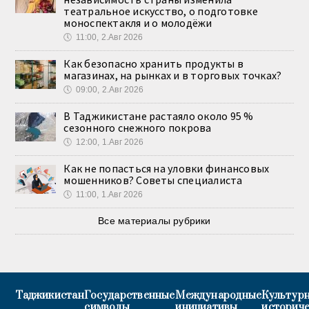
театральное искусство, о подготовке
моноспектакля и о молодёжи
🕔
11:00, 2.Авг 2026
Как безопасно хранить продукты в
магазинах, на рынках и в торговых точках?
🕔
09:00, 2.Авг 2026
В Таджикистане растаяло около 95 %
сезонного снежного покрова
🕔
12:00, 1.Авг 2026
Как не попасться на уловки финансовых
мошенников? Советы специалиста
🕔
11:00, 1.Авг 2026
Все материалы рубрики
Таджикистан
Государственные
Международные
Культурн
символы
инициативы
историч