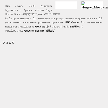
НИАТ «Ховар»: 734018, Республика
Таджикистан, г. Душанбе, проспект Саъди
Шерози 16. тел.: +992 (37) 2385217, факс: +992 (37) 2232383
© Все права защищены. Воспроизведение или распространение материалов сайта в любой
форме только с письменного разрешения руководства
НИАТ «Ховар»
. При использовании
материалов сайта, ссылка на
www.khovar.tj
обязательна. E-mail:
niat@khovar.tj
Разработка сайта:
Рекламное агентство "adMedia"
1 2 3 4 5