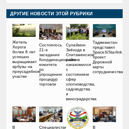
ДРУГИЕ НОВОСТИ ЭТОЙ РУБРИКИ
Житель
Таджикистан
Состоялось
Сулаймон
Хорога
представил
21-е
Зиёзода в
более 8 лет
SpaceX/Starlink
заседание
Спитаменском
успешно
проект
Координационного
районе
выращивает
Дорожной
комитета
ознакомился
арбузы на
карты
по
с
приусадебном
сотрудничества
упрощению
состоянием
участке
процедур
сфер
торговли
хлопководства,
садоводства
и
виноградарства
В
Специалистам
В