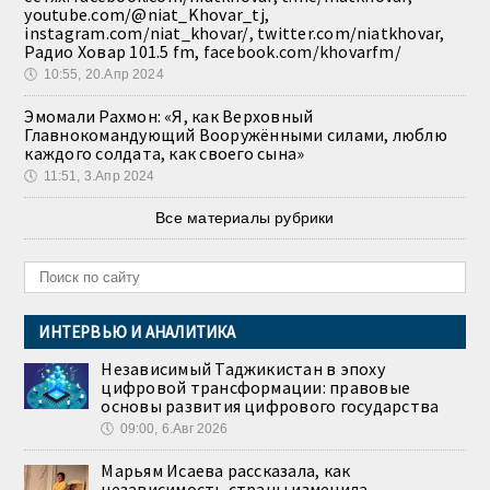
youtube.com/@niat_Khovar_tj,
instagram.com/niat_khovar/, twitter.com/niatkhovar,
Радио Ховар 101.5 fm, facebook.com/khovarfm/
🕔
10:55, 20.Апр 2024
Эмомали Рахмон: «Я, как Верховный
Главнокомандующий Вооружёнными силами, люблю
каждого солдата, как своего сына»
🕔
11:51, 3.Апр 2024
Все материалы рубрики
ИНТЕРВЬЮ И АНАЛИТИКА
Независимый Таджикистан в эпоху
цифровой трансформации: правовые
основы развития цифрового государства
🕔
09:00, 6.Авг 2026
Марьям Исаева рассказала, как
независимость страны изменила