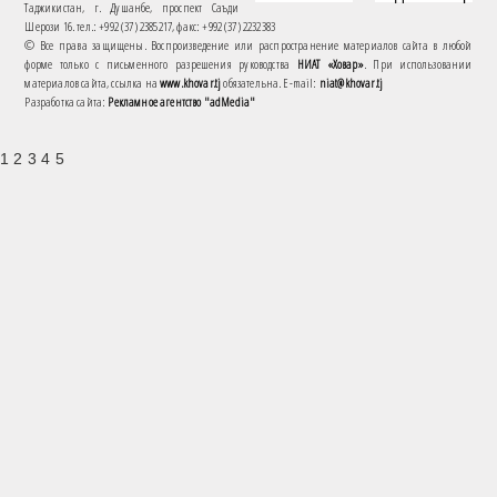
Таджикистан, г. Душанбе, проспект Саъди
Шерози 16. тел.: +992 (37) 2385217, факс: +992 (37) 2232383
© Все права защищены. Воспроизведение или распространение материалов сайта в любой
форме только с письменного разрешения руководства
НИАТ «Ховар»
. При использовании
материалов сайта, ссылка на
www.khovar.tj
обязательна. E-mail:
niat@khovar.tj
Разработка сайта:
Рекламное агентство "adMedia"
1 2 3 4 5