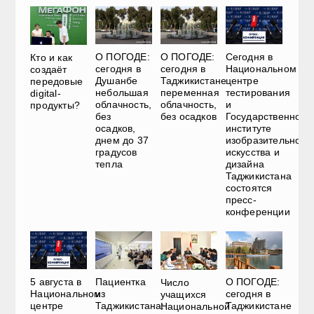
О ПОГОДЕ:
О ПОГОДЕ:
Сегодня в
Кто и как
сегодня в
сегодня в
Национальном
создаёт
Душанбе
Таджикистане
центре
передовые
небольшая
переменная
тестирования
digital-
облачность,
облачность,
и
продукты?
без
без осадков
Государственном
осадков,
институте
днем до 37
изобразительного
градусов
искусства и
тепла
дизайна
Таджикистана
состоятся
пресс-
конференции
5 августа в
Пациентка
О ПОГОДЕ:
Число
Национальном
из
сегодня в
учащихся
центре
Таджикистана:
Таджикистане
Национальной