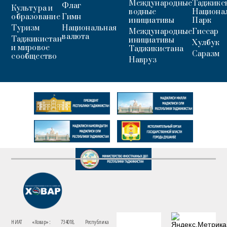
Международные
Таджикс
Флаг
Культура и
водные
Национа
образование
Гимн
инициативы
Парк
Туризм
Национальная
Международные
Гиссар
валюта
Таджикистан
инициативы
Хулбук
и мировое
Таджикистана
Саразм
сообщество
Навруз
НИАТ «Ховар»: 734018, Республика