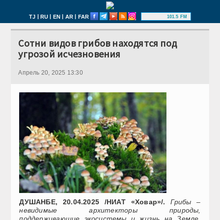
|
|
|
|
TJ
RU
EN
AR
FAR
101.5 FM
Сотни видов грибов находятся под
угрозой исчезновения
Апрель 20, 2025 13:30
ДУШАНБЕ, 20.04.2025 /НИАТ «Ховар»/.
Грибы –
невидимые архитекторы природы,
поддерживающие экосистемы и жизнь на Земле.