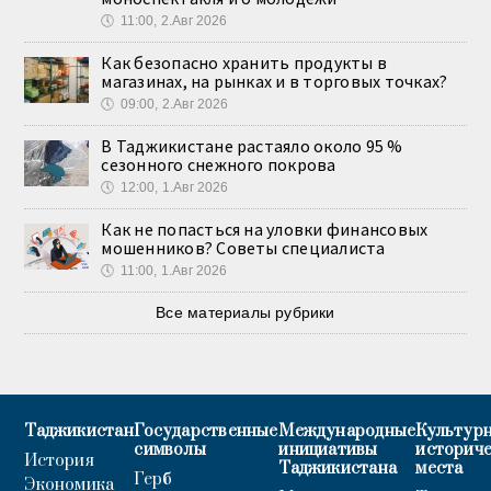
🕔
11:00, 2.Авг 2026
Как безопасно хранить продукты в
магазинах, на рынках и в торговых точках?
🕔
09:00, 2.Авг 2026
В Таджикистане растаяло около 95 %
сезонного снежного покрова
🕔
12:00, 1.Авг 2026
Как не попасться на уловки финансовых
мошенников? Советы специалиста
🕔
11:00, 1.Авг 2026
Все материалы рубрики
Таджикистан
Государственные
Международные
Культурн
символы
инициативы
историч
История
Таджикистана
места
Герб
Экономика