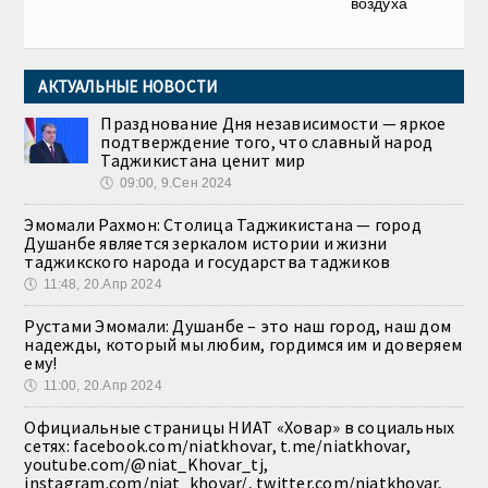
воздуха
АКТУАЛЬНЫЕ НОВОСТИ
Празднование Дня независимости — яркое
подтверждение того, что славный народ
Таджикистана ценит мир
🕔
09:00, 9.Сен 2024
Эмомали Рахмон: Столица Таджикистана — город
Душанбе является зеркалом истории и жизни
таджикского народа и государства таджиков
🕔
11:48, 20.Апр 2024
Рустами Эмомали: Душанбе – это наш город, наш дом
надежды, который мы любим, гордимся им и доверяем
ему!
🕔
11:00, 20.Апр 2024
Официальные страницы НИАТ «Ховар» в социальных
сетях: facebook.com/niatkhovar, t.me/niatkhovar,
youtube.com/@niat_Khovar_tj,
instagram.com/niat_khovar/, twitter.com/niatkhovar,