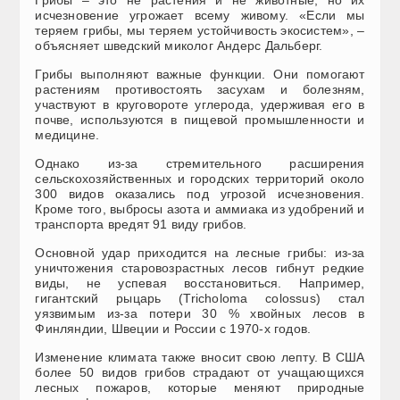
Грибы – это не растения и не животные, но их
исчезновение угрожает всему живому. «Если мы
теряем грибы, мы теряем устойчивость экосистем», –
объясняет шведский миколог Андерс Дальберг.
Грибы выполняют важные функции. Они помогают
растениям противостоять засухам и болезням,
участвуют в круговороте углерода, удерживая его в
почве, используются в пищевой промышленности и
медицине.
Однако из-за стремительного расширения
сельскохозяйственных и городских территорий около
300 видов оказались под угрозой исчезновения.
Кроме того, выбросы азота и аммиака из удобрений и
транспорта вредят 91 виду грибов.
Основной удар приходится на лесные грибы: из-за
уничтожения старовозрастных лесов гибнут редкие
виды, не успевая восстановиться. Например,
гигантский рыцарь (Tricholoma colossus) стал
уязвимым из-за потери 30 % хвойных лесов в
Финляндии, Швеции и России с 1970-х годов.
Изменение климата также вносит свою лепту. В США
более 50 видов грибов страдают от учащающихся
лесных пожаров, которые меняют природные