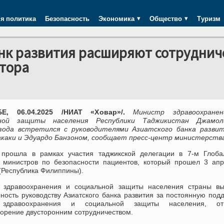
я политика
Безопасность
Экономика
Общество
Туризм
анк развития расширяют сотруднич
ктора
Е, 06.04.2025 /НИАТ «Ховар»/.
Министр здравоохране
ьной защиты населения Республики Таджикистан Джамол
зода встретился с руководителями Азиатского банка разви
акаки и Эдуардо Банзоном, сообщает пресс-центр министерств
 прошла в рамках участия таджикской делегации в 7-м Глоба
 министров по безопасности пациентов, который прошел 3 апр
(Республика Филиппины).
 здравоохранения и социальной защиты населения страны вы
ность руководству Азиатского банка развития за постоянную под
здравоохранения и социальной защиты населения, от
ворение двусторонним сотрудничеством.