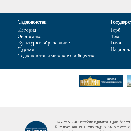
Таджикистан
Государс
История
Герб
Экономика
Флаг
Культура и образование
Гимн
Туризм
Национал
Таджикистан и мировое сообщество
НИАТ «Ховар»: 734018, Республика Таджикистан, г. Душанбе, проспект
© Все права защищены. Воспроизведение или распространени