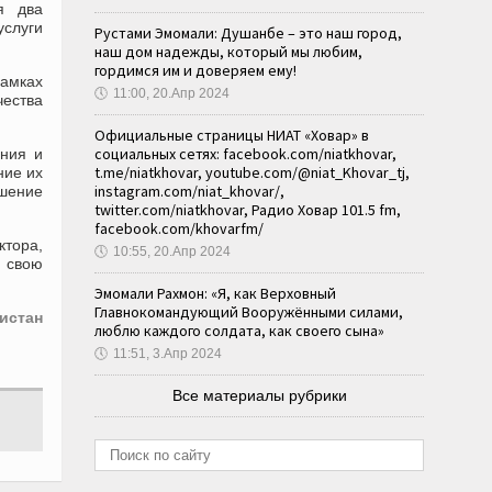
я два
услуги
Рустами Эмомали: Душанбе – это наш город,
наш дом надежды, который мы любим,
гордимся им и доверяем ему!
рамках
🕔
11:00, 20.Апр 2024
чества
Официальные страницы НИАТ «Ховар» в
социальных сетях: facebook.com/niatkhovar,
ения и
t.me/niatkhovar, youtube.com/@niat_Khovar_tj,
ние их
instagram.com/niat_khovar/,
шение
twitter.com/niatkhovar, Радио Ховар 101.5 fm,
facebook.com/khovarfm/
ктора,
🕔
10:55, 20.Апр 2024
 свою
Эмомали Рахмон: «Я, как Верховный
Главнокомандующий Вооружёнными силами,
истан
люблю каждого солдата, как своего сына»
🕔
11:51, 3.Апр 2024
Все материалы рубрики