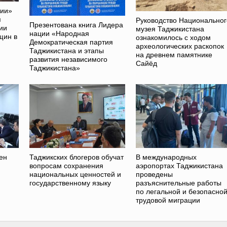
ции»
я
Руководство Национальног
Презентована книга Лидера
ии
музея Таджикистана
нации «Народная
щин в
ознакомилось с ходом
Демократическая партия
археологических раскопок
Таджикистана и этапы
на древнем памятнике
развития независимого
Сайёд
Таджикистана»
ен
Таджикских блогеров обучат
В международных
вопросам сохранения
аэропортах Таджикистана
национальных ценностей и
проведены
государственному языку
разъяснительные работы
по легальной и безопасно
трудовой миграции