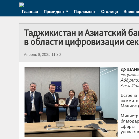
Главная
Президент
Парламент
Столица
Внешня
Таджикистан и Азиатский б
в области цифровизации се
Апрель 6, 2025 11:30
ДУШАНБ
социал
Абдулло
Аяко Ин
Встреча
саммите
Маниле 
Министр
благодар
сферы 
удовлет