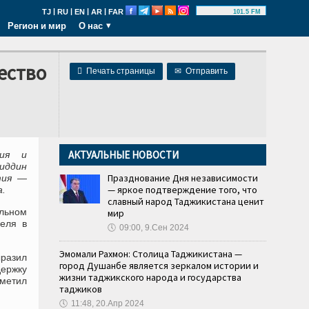
|
|
|
|
TJ
RU
EN
AR
FAR
101.5 FM
Регион и мир
О нас
ество

Печать страницы
✉
Отправить
АКТУАЛЬНЫЕ НОВОСТИ
ния и
иддин
Празднование Дня независимости
тия —
— яркое подтверждение того, что
а.
славный народ Таджикистана ценит
льном
мир
еля в
🕔
09:00, 9.Сен 2024
Эмомали Рахмон: Столица Таджикистана —
разил
город Душанбе является зеркалом истории и
держку
жизни таджикского народа и государства
метил
таджиков
🕔
11:48, 20.Апр 2024