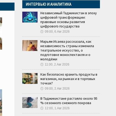
ИНТЕРВЬЮ И АНАЛИТИКА
Независимый Таджикистан в эпоху
цифровой трансформации:
правовые основы развития
цифрового государства
🕔
09:00, 6.Авг 2026
Марьям Исаева рассказала, как
независимость страны изменила
театральное искусство, о
подготовке моноспектакля и о
молодёжи
🕔
11:00, 2.Авг 2026
Как безопасно хранить продукты в
магазинах, на рынках и в торговых
точках?
🕔
09:00, 2.Авг 2026
В Таджикистане растаяло около 95
% сезонного снежного покрова
🕔
12:00, 1.Авг 2026