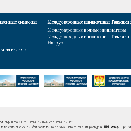
твенные символы
Международные инициативы Таджики
Международные водные инициативы
Международные инициативы Таджики
Навруз
ьная валюта
 Саъди Шерози 16. тел.: +992 (37) 2385217, факс: +992 (37) 2232383
е материалов сайта в любой форме только с письменного разрешения руководства
НИАТ «Ховар»
. При ис