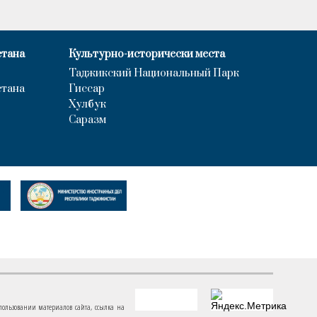
стана
Культурно-исторически места
Таджикский Национальный Парк
стана
Гиссар
Хулбук
Саразм
пользовании материалов сайта, ссылка на