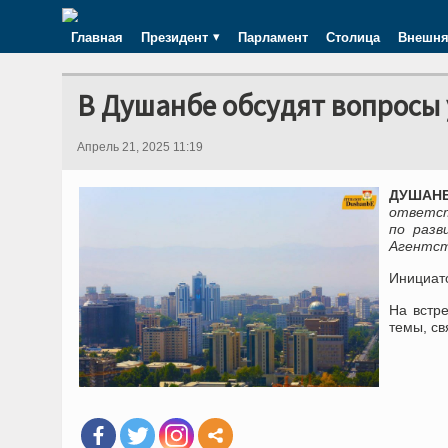
Главная
Президент
Парламент
Столица
Внешня
В Душанбе обсудят вопросы
Апрель 21, 2025 11:19
ДУШАНБ
ответст
по разв
Агентст
Инициато
На встре
темы, св