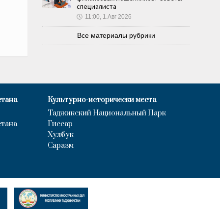
специалиста
🕔
11:00, 1.Авг 2026
Все материалы рубрики
стана
Культурно-исторически места
Таджикский Национальный Парк
стана
Гиссар
Хулбук
Саразм