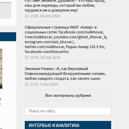
Рустами Эмомали: Душанбе – это наш город,
наш дом надежды, который мы любим,
гордимся им и доверяем ему!
🕔
11:00, 20.Апр 2024
Официальные страницы НИАТ «Ховар» в
социальных сетях: facebook.com/niatkhovar,
t.me/niatkhovar, youtube.com/@niat_Khovar_tj,
instagram.com/niat_khovar/,
twitter.com/niatkhovar, Радио Ховар 101.5 fm,
facebook.com/khovarfm/
🕔
10:55, 20.Апр 2024
Эмомали Рахмон: «Я, как Верховный
Главнокомандующий Вооружёнными силами,
люблю каждого солдата, как своего сына»
🕔
11:51, 3.Апр 2024
Все материалы рубрики
о
о
и
ИНТЕРВЬЮ И АНАЛИТИКА