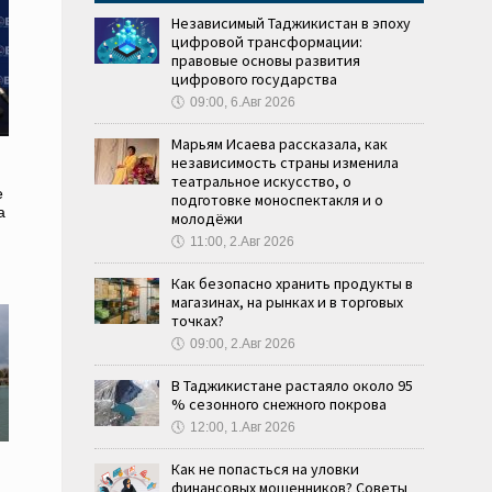
Независимый Таджикистан в эпоху
цифровой трансформации:
правовые основы развития
цифрового государства
🕔
09:00, 6.Авг 2026
Марьям Исаева рассказала, как
независимость страны изменила
театральное искусство, о
е
подготовке моноспектакля и о
а
молодёжи
🕔
11:00, 2.Авг 2026
Как безопасно хранить продукты в
магазинах, на рынках и в торговых
точках?
🕔
09:00, 2.Авг 2026
В Таджикистане растаяло около 95
% сезонного снежного покрова
🕔
12:00, 1.Авг 2026
Как не попасться на уловки
финансовых мошенников? Советы