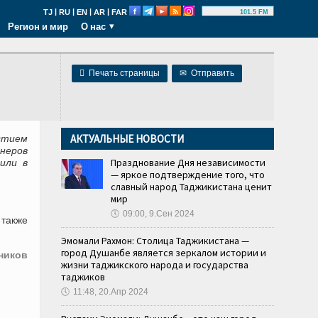
|
|
|
|
TJ
RU
EN
AR
FAR
101.5 FM
Регион и мир
О нас

Печать страницы
✉
Отправить
АКТУАЛЬНЫЕ НОВОСТИ
стием
неров
Празднование Дня независимости
или в
— яркое подтверждение того, что
славный народ Таджикистана ценит
мир
🕔
09:00, 9.Сен 2024
 также
Эмомали Рахмон: Столица Таджикистана —
город Душанбе является зеркалом истории и
ников
жизни таджикского народа и государства
таджиков
🕔
11:48, 20.Апр 2024