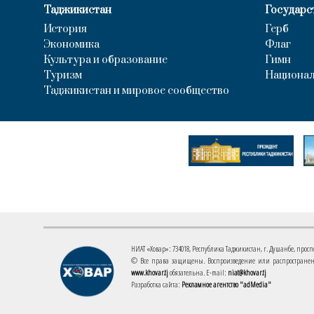
Таджикистан
Государс
История
Герб
Экономика
Флаг
Культура и образование
Гимн
Туризм
Национал
Таджикистан и мировое сообщество
НИАТ «Ховар»: 734018, Республика Таджикистан, г. Душанбе, проспект
© Все права защищены. Воспроизведение или распространени
www.khovar.tj
обязательна. E-mail:
niat@khovar.tj
Разработка сайта:
Рекламное агентство "adMedia"