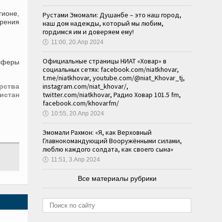
гионе,
Рустами Эмомали: Душанбе – это наш город,
рения
наш дом надежды, который мы любим,
гордимся им и доверяем ему!
🕔
11:00, 20.Апр 2024
Официальные страницы НИАТ «Ховар» в
сферы
социальных сетях: facebook.com/niatkhovar,
t.me/niatkhovar, youtube.com/@niat_Khovar_tj,
instagram.com/niat_khovar/,
рства
twitter.com/niatkhovar, Радио Ховар 101.5 fm,
истан
facebook.com/khovarfm/
🕔
10:55, 20.Апр 2024
Эмомали Рахмон: «Я, как Верховный
Главнокомандующий Вооружёнными силами,
люблю каждого солдата, как своего сына»
🕔
11:51, 3.Апр 2024
Все материалы рубрики