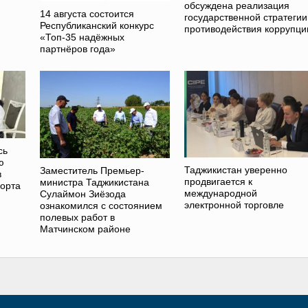
обсуждена реализация
14 августа состоится
государственной стратегии
Республиканский конкурс
противодействия коррупци
«Топ-35 надёжных
партнёров года»
сь
ю
Таджикистан уверенно
Заместитель Премьер-
в
продвигается к
министра Таджикистана
порта
международной
Сулаймон Зиёзода
электронной торговле
ознакомился с состоянием
полевых работ в
Матчинском районе