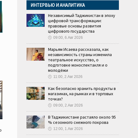
ИНТЕРВЬЮ И АНАЛИТИКА
Независимый Таджикистан в эпоху
цифровой трансформации:
правовые основы развития
цифрового государства
🕔
09:00, 6.Авг 2026
Марьям Исаева рассказала, как
независимость страны изменила
театральное искусство, о
подготовке моноспектакля и о
молодёжи
🕔
11:00, 2.Авг 2026
Как безопасно хранить продукты в
магазинах, на рынках и в торговых
точках?
🕔
09:00, 2.Авг 2026
В Таджикистане растаяло около 95
% сезонного снежного покрова
🕔
12:00, 1.Авг 2026
о