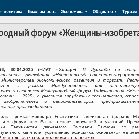
я политика
Безопасность
Экономика
Общество
Туризм
родный форум «Женщины-изобрет
Е, 30.04.2025 /НИАТ «Ховар»/
.
В Душанбе по иници
ственного учреждения «Национальный патентно-информаци
Министерства экономического развития и торговли Респу
истан в рамках Международного дня интеллектуал
нности состоялся Международный форум Таджикистана «Жен
атели — 2025» с участием зарубежных специалистов, отрас
, изобретателей и рационализаторов, предпринимате
венных производителей.
тель Премьер-министра Республики Таджикистан Дилрабо Ма
, что форум прошёл на основе поручений и указаний Прези
лики Таджикистан уважаемого Эмомали Рахмона по раз
ктуального капитала, укреплению экономики, основанной на зна
й деятельности среди молодежи и подростков.