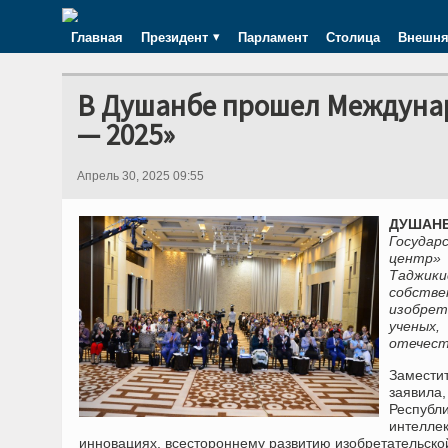
Главная
Президент
Парламент
Столица
Внешня
В Душанбе прошел Междуна
— 2025»
Апрель 30, 2025 09:55
ДУШАНБ
Государ
центр» 
Таджик
собстве
изобрет
ученых
отечест
Замести
заявила
Респуб
интелле
инновациях, всестороннему развитию изобретательско