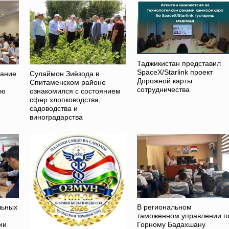
Таджикистан представил
SpaceX/Starlink проект
дание
Сулаймон Зиёзода в
Дорожной карты
Спитаменском районе
сотрудничества
ию
ознакомился с состоянием
сфер хлопководства,
садоводства и
виноградарства
льных
В региональном
таможенном управлении п
ии
Горному Бадахшану