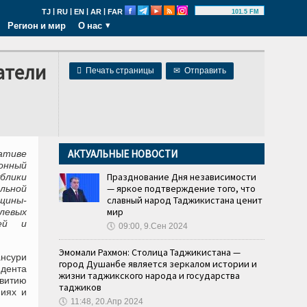
|
|
|
|
TJ
RU
EN
AR
FAR
101.5 FM
Регион и мир
О нас
атели

Печать страницы
✉
Отправить
АКТУАЛЬНЫЕ НОВОСТИ
ативе
онный
Празднование Дня независимости
блики
— яркое подтверждение того, что
ьной
славный народ Таджикистана ценит
щины-
мир
левых
лей и
🕔
09:00, 9.Сен 2024
Эмомали Рахмон: Столица Таджикистана —
нсури
город Душанбе является зеркалом истории и
дента
жизни таджикского народа и государства
витию
таджиков
ниях и
🕔
11:48, 20.Апр 2024