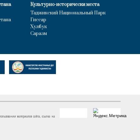
стана
Культурно-исторически места
Таджикский Национальный Парк
стана
Гиссар
Хулбук
Саразм
пользовании материалов сайта, ссылка на