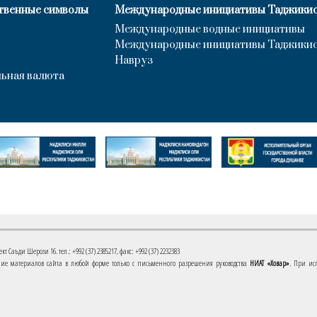
твенные символы
Международные инициативы Таджики
Международные водные инициативы
Международные инициативы Таджики
Навруз
ьная валюта
 Саъди Шерози 16. тел.: +992 (37) 2385217, факс: +992 (37) 2232383
е материалов сайта в любой форме только с письменного разрешения руководства
НИАТ «Ховар»
. При ис