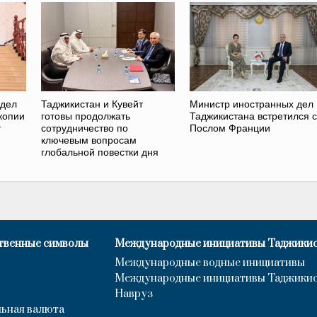
 дел
Таджикистан и Кувейт
Министр иностранных дел
копии
готовы продолжать
Таджикистана встретился с
т
сотрудничество по
Послом Франции
ключевым вопросам
глобальной повестки дня
твенные символы
Международные инициативы Таджики
Международные водные инициативы
Международные инициативы Таджики
Навруз
ьная валюта