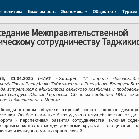
я политика
Безопасность
Экономика
Общество
Туризм
аседание Межправительственной
ическому сотрудничеству Таджики
Е, 21.04.2025 /НИАТ «Ховар»/.
18 апреля Чрезвычайн
чный Посол Республики Таджикистан в Республике Беларусь Ба
да встретился с Министром сельского хозяйства и продоволь
ики Беларусь Юрием Горловым. Об этом сообщили НИАТ «Хов
тве Таджикистана в Минске.
беседы стороны обсудили широкий спектр вопросов двусторо
ействия. Особое внимание было уделено текущей позитивной ди
борота и перспективам развития сотрудничества, включая соде
ю прямых контактов между деловыми кругами, наращивание тор
еских и культурно-гуманитарных связей.