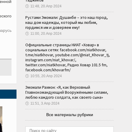
таджиков
венной
🕔
11:48, 20.Апр 2024
еского
Рустами Эмомали: Душанбе – это наш город,
наш дом надежды, который мы любим,
гордимся им и доверяем ему!
ларусь
🕔
11:00, 20.Апр 2024
Официальные страницы НИАТ «Ховар» в
социальных сетях: facebook.com/niatkhovar,
t.me/niatkhovar, youtube.com/@niat_Khovar_tj,
instagram.com/niat_khovar/,
twitter.com/niatkhovar, Радио Ховар 101.5 fm,
facebook.com/khovarfm/
🕔
10:55, 20.Апр 2024
Эмомали Рахмон: «Я, как Верховный
Главнокомандующий Вооружёнными силами,
люблю каждого солдата, как своего сына»
🕔
11:51, 3.Апр 2024
Все материалы рубрики