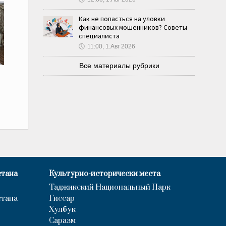
Как не попасться на уловки
финансовых мошенников? Советы
специалиста
🕔
11:00, 1.Авг 2026
Все материалы рубрики
стана
Культурно-исторически места
Таджикский Национальный Парк
стана
Гиссар
Хулбук
Саразм