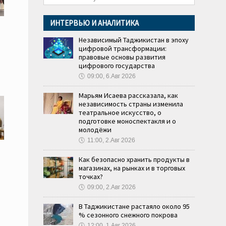
ИНТЕРВЬЮ И АНАЛИТИКА
Независимый Таджикистан в эпоху
цифровой трансформации:
правовые основы развития
цифрового государства
🕔
09:00, 6.Авг 2026
Марьям Исаева рассказала, как
независимость страны изменила
театральное искусство, о
подготовке моноспектакля и о
молодёжи
🕔
11:00, 2.Авг 2026
Как безопасно хранить продукты в
магазинах, на рынках и в торговых
точках?
🕔
09:00, 2.Авг 2026
В Таджикистане растаяло около 95
% сезонного снежного покрова
🕔
12:00, 1.Авг 2026