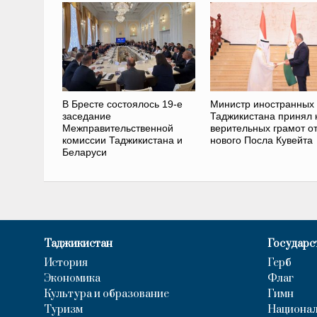
В Бресте состоялось 19-е
Министр иностранных
заседание
Таджикистана принял 
Межправительственной
верительных грамот о
комиссии Таджикистана и
нового Посла Кувейта
Беларуси
Таджикистан
Государс
История
Герб
Экономика
Флаг
Культура и образование
Гимн
Туризм
Национал