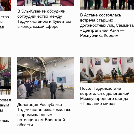
В Эль-Кувейте обсудили
В Астане состоялась
сотрудничество между
ство
встреча старших
Таджикистаном и Кувейтом
 и
должностных лиц Саммита
в консульской сфере
ав
«Центральная Азия —
Республика Корея»
Посол Таджикистана
встретился с делегацией
Международного фонда
ровел
«Послание мира»
Делегация Республики
енным
Таджикистан ознакомилась
ам
с промышленным
потенциалом Брестской
нных
области