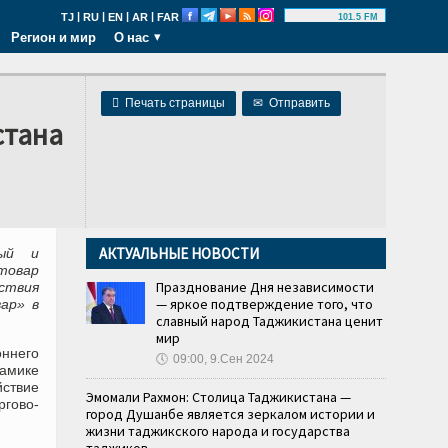
|
|
|
|
TJ
RU
EN
AR
FAR
101.5 FM
Регион и мир
О нас

Печать страницы
✉
Отправить
стана
АКТУАЛЬНЫЕ НОВОСТИ
ый и
хтовар
Празднование Дня независимости
ствия
— яркое подтверждение того, что
ар» в
славный народ Таджикистана ценит
мир
ннего
🕔
09:00, 9.Сен 2024
намике
йствие
Эмомали Рахмон: Столица Таджикистана —
гово-
город Душанбе является зеркалом истории и
жизни таджикского народа и государства