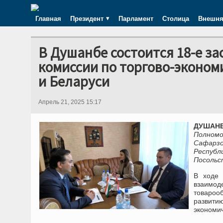
Главная
Президент
Парламент
Столица
Внешня
В Душанбе состоится 18-е з
комиссии по торгово-эконом
и Беларуси
Апрель 21, 2025 15:17
ДУШАНБ
Полномо
Сафарзо
Республ
Посольс
В ходе 
взаимод
товароо
развити
экономич